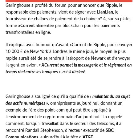
Garlinghouse a profité du forum pour annoncer que Ripple, le
responsable des paiements, vient de signer avec
LianLian
, le
fournisseur de chaînes de paiement de la chaîne n° 4, sur sa plate-
forme
xCurrent
alimentée par blockchain pour les paiements
transfrontaliers en ligne.
Il expliqua avec humour qu’avant xCurrent de Ripple, pour envoyer
10 000 £ de New York à Londres le même jour, le moyen le plus
rapide aurait été de se rendre à l’aéroport de Newark et d’envoyer
l’argent en avion.
« XCurrent permet la messagerie et le règlement en
temps réel entre les banques », a-t-il déclaré.
Garlinghouse a souligné ce qu’il a qualifié de
« malentendu au sujet
des actifs numériques »
, omniprésents aujourd’hui, donnant un
exemple de l’ère des point-com qui peut être appliqué à
l’environnement de crypto-monnaie d’aujourd’hui. Il a rappelé
comment, lorsqu’il travaillait dans le secteur des télécoms, il a
rencontré
Randall Stephenson
, directeur exécutif de
SBC
Communications
, aujourd’hui à la tête d’
AT&T.