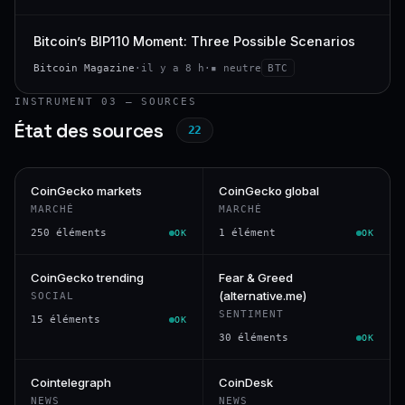
Bitcoin’s BIP110 Moment: Three Possible Scenarios
Bitcoin Magazine
·
il y a 8 h
·
▪ neutre
BTC
INSTRUMENT 03 — SOURCES
État des sources
22
CoinGecko markets
CoinGecko global
MARCHÉ
MARCHÉ
250 éléments
1 élément
OK
OK
CoinGecko trending
Fear & Greed
(alternative.me)
SOCIAL
SENTIMENT
15 éléments
OK
30 éléments
OK
Cointelegraph
CoinDesk
NEWS
NEWS