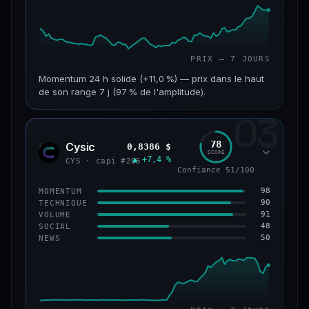
PRIX — 7 JOURS
Momentum 24 h solide (+11,0 %) — prix dans le haut
de son range 7 j (97 % de l'amplitude).
03
CAP. MARCHÉ
VOLUME 24 H
601 M$
47,5 M$
78
Cysic
0,8386 $
CYS
SCORE
▲ +7,4 %
VAR. 7 J
VAR. 30 J
CYS · capi #205
Confiance 51/100
+10,1 %
+2,1 %
98
MOMENTUM
VS ATH
RANG CAPI.
90
TECHNIQUE
−69,5 %
#90
91
VOLUME
48
SOCIAL
50
NEWS
61/100
CONFIANCE