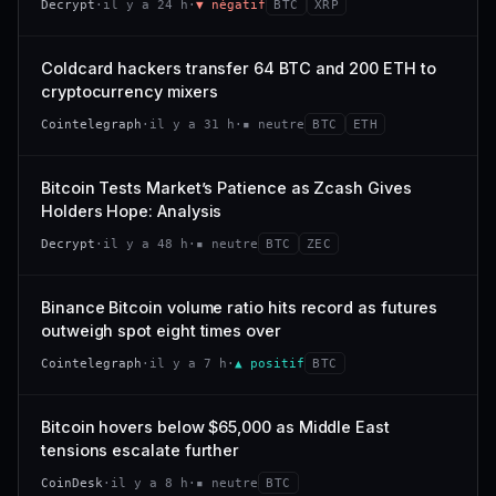
Decrypt
·
il y a 24 h
·
▼ négatif
BTC
XRP
−0,4 %
−2,9 %
CAP. MARCHÉ
VOLUME 24 H
318 M$
26,4 M$
VS ATH
RANG CAPI.
Coldcard hackers transfer 64 BTC and 200 ETH to
−94,7 %
#101
VAR. 7 J
VAR. 30 J
cryptocurrency mixers
−22,6 %
+53,4 %
66/100
CONFIANCE
Cointelegraph
·
il y a 31 h
·
▪ neutre
BTC
ETH
VS ATH
RANG CAPI.
−47,7 %
#120
Bitcoin Tests Market’s Patience as Zcash Gives
Holders Hope: Analysis
38/100
CONFIANCE
Decrypt
·
il y a 48 h
·
▪ neutre
BTC
ZEC
Binance Bitcoin volume ratio hits record as futures
outweigh spot eight times over
Cointelegraph
·
il y a 7 h
·
▲ positif
BTC
Bitcoin hovers below $65,000 as Middle East
tensions escalate further
CoinDesk
·
il y a 8 h
·
▪ neutre
BTC