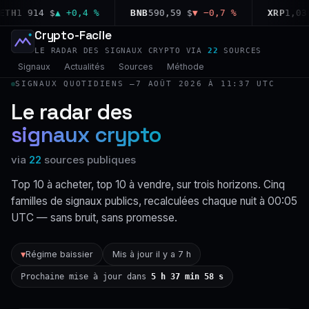
1 914 $
▲ +0,4 %
BNB
590,59 $
▼ −0,7 %
XRP
1,03 $
▼
Crypto-Facile
LE RADAR DES SIGNAUX CRYPTO VIA
22
SOURCES
Signaux
Actualités
Sources
Méthode
SIGNAUX QUOTIDIENS —
7 AOÛT 2026 À 11:37 UTC
Le radar des
signaux crypto
via
22
sources publiques
Top 10 à acheter, top 10 à vendre, sur trois horizons. Cinq
familles de signaux publics, recalculées chaque nuit à 00:05
UTC — sans bruit, sans promesse.
Régime baissier
Mis à jour il y a 7 h
▼
Prochaine mise à jour dans
5 h 37 min 58 s