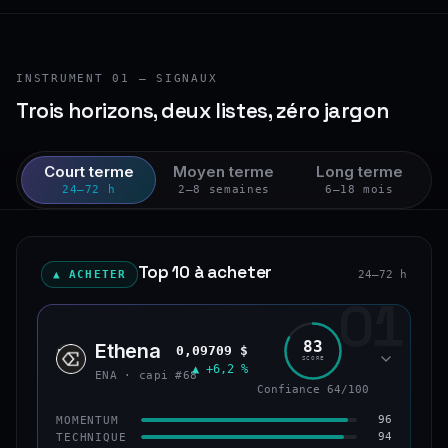
INSTRUMENT 01 — SIGNAUX
Trois horizons, deux listes, zéro jargon
Court terme
Moyen terme
Long terme
24–72 h
2–8 semaines
6–18 mois
Top 10 à acheter
▲ ACHETER
24–72 h
01
83
Ethena
0,09709 $
ENA
SCORE
▲ +6,2 %
ENA · capi #68
Confiance 64/100
96
MOMENTUM
94
TECHNIQUE