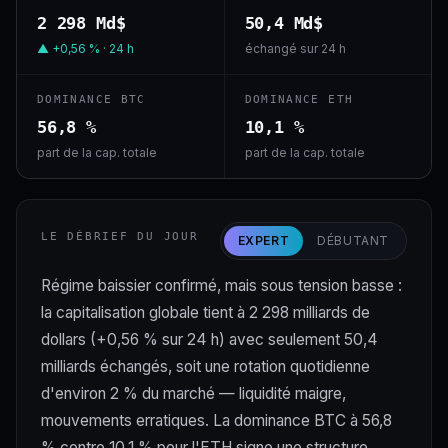
2 298 Md$
50,4 Md$
▲ +0,56 % · 24 h
échangé sur 24 h
DOMINANCE BTC
DOMINANCE ETH
56,8 %
10,1 %
part de la cap. totale
part de la cap. totale
LE DÉBRIEF DU JOUR
EXPERT
DÉBUTANT
Régime baissier confirmé, mais sous tension basse :
la capitalisation globale tient à 2 298 milliards de
dollars (+0,56 % sur 24 h) avec seulement 50,4
milliards échangés, soit une rotation quotidienne
d'environ 2 % du marché — liquidité maigre,
mouvements erratiques. La dominance BTC à 56,8
% contre 10,1 % pour l'ETH signe une structure