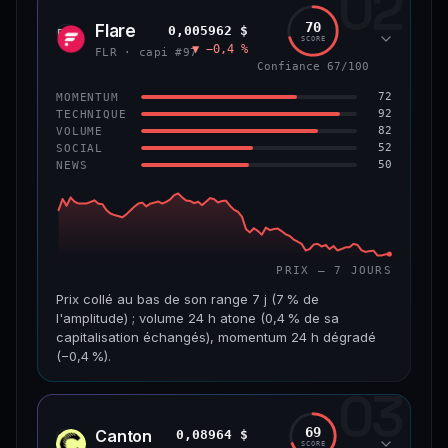
02
1,3 Md$
7,5 M$
70
Flare
0,005962 $
FLR
SCORE
▼ −0,4 %
VAR. 7 J
VAR. 30 J
FLR · capi #97
−4,8 %
+2,5 %
Confiance 67/100
72
MOMENTUM
VS ATH
RANG CAPI.
92
TECHNIQUE
−45,9 %
#56
82
VOLUME
52
SOCIAL
50
NEWS
65/100
CONFIANCE
PRIX — 7 JOURS
Prix collé au bas de son range 7 j (7 % de
l'amplitude) ; volume 24 h atone (0,4 % de sa
capitalisation échangés), momentum 24 h dégradé
(−0,4 %).
03
CAP. MARCHÉ
VOLUME 24 H
518 M$
1,8 M$
69
Canton
0,08964 $
CC
SCORE