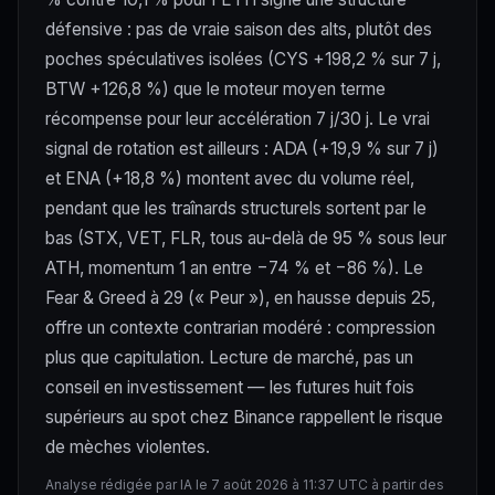
défensive : pas de vraie saison des alts, plutôt des
poches spéculatives isolées (CYS +198,2 % sur 7 j,
BTW +126,8 %) que le moteur moyen terme
récompense pour leur accélération 7 j/30 j. Le vrai
signal de rotation est ailleurs : ADA (+19,9 % sur 7 j)
et ENA (+18,8 %) montent avec du volume réel,
pendant que les traînards structurels sortent par le
bas (STX, VET, FLR, tous au-delà de 95 % sous leur
ATH, momentum 1 an entre −74 % et −86 %). Le
Fear & Greed à 29 (« Peur »), en hausse depuis 25,
offre un contexte contrarian modéré : compression
plus que capitulation. Lecture de marché, pas un
conseil en investissement — les futures huit fois
supérieurs au spot chez Binance rappellent le risque
de mèches violentes.
Analyse rédigée par IA le 7 août 2026 à 11:37 UTC à partir des