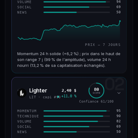
94
VOLUME
69
SOCIAL
50
NEWS
PRIX — 7 JOURS
Momentum 24 h solide (+6,2 %) ; prix dans le haut de
son range 7 j (99 % de l'amplitude), volume 24 h
nourri (13,2 % de sa capitalisation échangés).
02
CAP. MARCHÉ
VOLUME 24 H
955 M$
126 M$
80
Lighter
2,40 $
LIT
SCORE
▲ +11,0 %
VAR. 7 J
VAR. 30 J
LIT · capi #90
+18,8 %
+32,8 %
Confiance 61/100
95
MOMENTUM
VS ATH
RANG CAPI.
90
TECHNIQUE
−93,6 %
#68
82
VOLUME
69
SOCIAL
50
NEWS
64/100
CONFIANCE