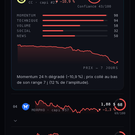
▼ −10,9 %
VAR. 7 J
VAR. 30 J
CC · capi #27
Confiance 43/100
−4,5 %
−8,8 %
98
MOMENTUM
VS ATH
RANG CAPI.
94
TECHNIQUE
−96,0 %
#97
58
VOLUME
32
SOCIAL
50
NEWS
67/100
CONFIANCE
PRIX — 7 JOURS
Momentum 24 h dégradé (−10,9 %) ; prix collé au bas
de son range 7 j (12 % de l'amplitude).
CAP. MARCHÉ
VOLUME 24 H
3,5 Md$
19,6 M$
Morpho
1,88 $
68
MORP
04
▼ −1,3 %
MORPHO · capi #57
VAR. 7 J
VAR. 30 J
69/100
−24,7 %
−28,7 %
VS ATH
RANG CAPI.
84
MOMENTUM