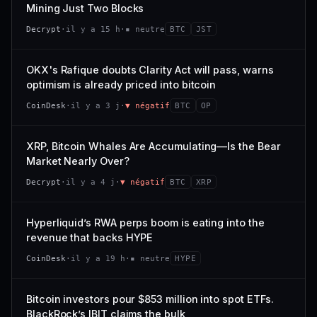
VAR. 7 J
VAR. 30 J
Mining Just Two Blocks
; prix collé au bas de son range 7 j (0 % de l'amplitude),
68/100
CONFIANCE
−3,0 %
−4,1 %
momentum 24 h dégradé (−2,7 %).
Decrypt
·
il y a 15 h
·
▪ neutre
BTC
JST
VS ATH
RANG CAPI.
CAP. MARCHÉ
VOLUME 24 H
−97,7 %
#79
21,1 Md$
3,8 M$
OKX's Rafique doubts Clarity Act will pass, warns
optimism is already priced into bitcoin
57/100
CONFIANCE
VAR. 7 J
VAR. 30 J
CoinDesk
·
il y a 3 j
·
▼ négatif
BTC
OP
0,0 %
−3,2 %
VS ATH
RANG CAPI.
XRP, Bitcoin Whales Are Accumulating—Is the Bear
−5,6 %
#9
Market Nearly Over?
72/100
CONFIANCE
Decrypt
·
il y a 4 j
·
▼ négatif
BTC
XRP
Hyperliquid’s RWA perps boom is eating into the
revenue that backs HYPE
CoinDesk
·
il y a 19 h
·
▪ neutre
HYPE
Bitcoin investors pour $853 million into spot ETFs.
BlackRock’s IBIT claims the bulk