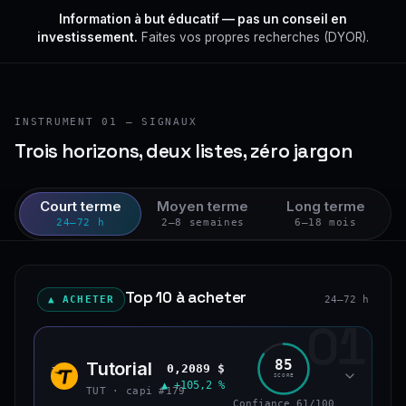
Information à but éducatif — pas un conseil en
investissement.
Faites vos propres recherches (DYOR).
INSTRUMENT 01 — SIGNAUX
Trois horizons, deux listes, zéro jargon
Court terme
Moyen terme
Long terme
24–72 h
2–8 semaines
6–18 mois
Top 10 à acheter
▲ ACHETER
24–72 h
01
85
Tutorial
0,2089 $
TUT
SCORE
▲ +105,2 %
TUT · capi #179
Confiance 61/100