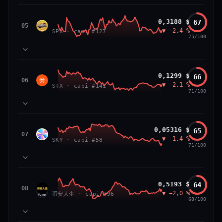
VS ATH
RANG CAPI.
81
MOMENTUM
−84,0 %
#26
SPX6900
0,3188 $
67
87
TECHNIQUE
SPX
05
▼ −2,4 %
71
SPX · capi #127
VOLUME
75/100
66/100
CONFIANCE
39
SOCIAL
50
NEWS
83
MOMENTUM
Stacks
0,1299 $
66
64
TECHNIQUE
STX
06
▼ −2,1 %
72
STX · capi #141
VOLUME
71/100
52
SOCIAL
50
NEWS
PRIX — 7 JOURS
Prix collé au bas de son range 7 j (20 % de l'amplitude),
83
MOMENTUM
momentum 24 h dégradé (−2,7 %) et volume 24 h atone
Sky
0,05316 $
65
81
TECHNIQUE
SKY
07
(0,3 % de sa capitalisation échangés).
▼ −1,4 %
54
SKY · capi #58
VOLUME
71/100
52
SOCIAL
50
CAP. MARCHÉ
VOLUME 24 H
NEWS
PRIX — 7 JOURS
2,3 Md$
5,7 M$
Momentum 24 h dégradé (−2,4 %), tandis que volume 24
65
MOMENTUM
h atone (1,0 % de sa capitalisation échangés).
币安人生 (BinanceLife)
0,5193 $
64
VAR. 7 J
VAR. 30 J
90
TECHNIQUE
币安
08
▼ −2,0 %
72
−12,5 %
−14,0 %
币安人生 · capi #96
VOLUME
人生
68/100
CAP. MARCHÉ
VOLUME 24 H
52
SOCIAL
297 M$
2,9 M$
50
NEWS
PRIX — 7 JOURS
VS ATH
RANG CAPI.