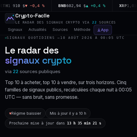
H
1 910 $
▼ −0,4 %
BNB
602,94 $
▲ +0,4 %
XRP
1,03 $
▼
Crypto-Facile
LE RADAR DES SIGNAUX CRYPTO VIA
22
SOURCES
Signaux
Actualités
Sources
Méthode
App
SIGNAUX QUOTIDIENS —
10 AOÛT 2026 À 00:05 UTC
Le radar des
signaux crypto
via
22
sources publiques
Top 10 à acheter, top 10 à vendre, sur trois horizons. Cinq
familles de signaux publics, recalculées chaque nuit à 00:05
UTC — sans bruit, sans promesse.
Régime baissier
Mis à jour il y a 10 h
▼
Prochaine mise à jour dans
13 h 35 min 21 s