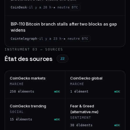
CoinDesk
·
il y a 20 h
·
▪ neutre
BTC
BIP-110 Bitcoin branch stalls after two blocks as gap
widens
Cointelegraph
·
il y a 23 h
·
▪ neutre
BTC
INSTRUMENT 03 — SOURCES
État des sources
22
CoinGecko markets
CoinGecko global
MARCHÉ
MARCHÉ
250 éléments
1 élément
OK
OK
CoinGecko trending
Fear & Greed
(alternative.me)
SOCIAL
SENTIMENT
15 éléments
OK
30 éléments
OK