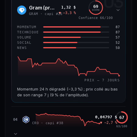
03
299 M$
4,0 M$
69
Gram (prev. Toncoin)
1,32 $
GRAM
SCORE
▼ −3,3 %
VAR. 7 J
VAR. 30 J
GRAM · capi #26
Confiance 66/100
−8,0 %
−42,0 %
87
MOMENTUM
VS ATH
RANG CAPI.
87
TECHNIQUE
−84,8 %
#125
57
VOLUME
52
SOCIAL
50
NEWS
59/100
CONFIANCE
PRIX — 7 JOURS
Momentum 24 h dégradé (−3,3 %) ; prix collé au bas
de son range 7 j (9 % de l'amplitude).
CAP. MARCHÉ
VOLUME 24 H
3,6 Md$
15,5 M$
Cronos
0,04797 $
67
CRO
04
▼ −2,7 %
CRO · capi #38
VAR. 7 J
VAR. 30 J
63/100
−7,5 %
−20,7 %