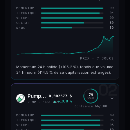
99
MOMENTUM
94
TECHNIQUE
99
VOLUME
69
SOCIAL
50
NEWS
PRIX — 7 JOURS
Momentum 24 h solide (+105,2 %), tandis que volume
24 h nourri (414,5 % de sa capitalisation échangés).
02
CAP. MARCHÉ
VOLUME 24 H
171 M$
708 M$
79
Pump.fun
0,002677 $
PUMP
SCORE
▲ +10,8 %
VAR. 7 J
VAR. 30 J
PUMP · capi #65
+1 075,3 %
+1 610,9 %
Confiance 66/100
80
MOMENTUM
VS ATH
RANG CAPI.
95
TECHNIQUE
−28,0 %
#179
95
VOLUME
69
SOCIAL