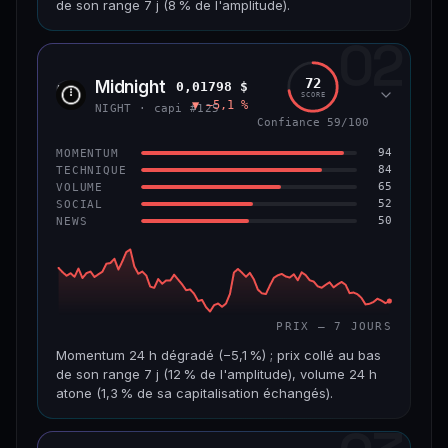
de son range 7 j (8 % de l'amplitude).
69/100
CONFIANCE
02
CAP. MARCHÉ
VOLUME 24 H
1,5 Md$
5,7 M$
72
Midnight
0,01798 $
NIGH
SCORE
▼ −5,1 %
VAR. 7 J
VAR. 30 J
NIGHT · capi #125
−7,5 %
−16,9 %
Confiance 59/100
94
MOMENTUM
VS ATH
RANG CAPI.
84
TECHNIQUE
−80,6 %
#50
65
VOLUME
52
SOCIAL
50
NEWS
65/100
CONFIANCE
PRIX — 7 JOURS
Momentum 24 h dégradé (−5,1 %) ; prix collé au bas
de son range 7 j (12 % de l'amplitude), volume 24 h
atone (1,3 % de sa capitalisation échangés).
CAP. MARCHÉ
VOLUME 24 H