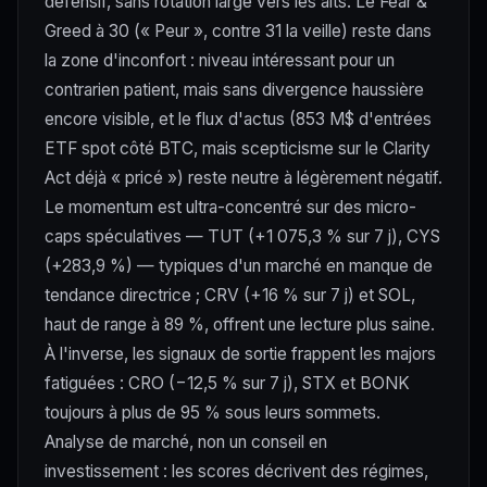
défensif, sans rotation large vers les alts. Le Fear &
Greed à 30 (« Peur », contre 31 la veille) reste dans
la zone d'inconfort : niveau intéressant pour un
contrarien patient, mais sans divergence haussière
encore visible, et le flux d'actus (853 M$ d'entrées
ETF spot côté BTC, mais scepticisme sur le Clarity
Act déjà « pricé ») reste neutre à légèrement négatif.
Le momentum est ultra-concentré sur des micro-
caps spéculatives — TUT (+1 075,3 % sur 7 j), CYS
(+283,9 %) — typiques d'un marché en manque de
tendance directrice ; CRV (+16 % sur 7 j) et SOL,
haut de range à 89 %, offrent une lecture plus saine.
À l'inverse, les signaux de sortie frappent les majors
fatiguées : CRO (−12,5 % sur 7 j), STX et BONK
toujours à plus de 95 % sous leurs sommets.
Analyse de marché, non un conseil en
investissement : les scores décrivent des régimes,