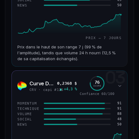
50
NEWS
61/100
CONFIANCE
PRIX — 7 JOURS
Prix dans le haut de son range 7 j (99 % de
l'amplitude), tandis que volume 24 h nourri (12,5 %
de sa capitalisation échangés).
03
CAP. MARCHÉ
VOLUME 24 H
1,1 Md$
132 M$
76
Curve DAO
0,2368 $
CRV
SCORE
▲ +4,3 %
VAR. 7 J
VAR. 30 J
CRV · capi #115
Confiance 60/100
+27,3 %
+82,3 %
91
MOMENTUM
VS ATH
RANG CAPI.
91
TECHNIQUE
−69,6 %
#65
88
VOLUME
48
SOCIAL
50
NEWS
66/100
CONFIANCE