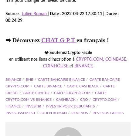
frais pour changer de niveau de carte.
Source :
Julien Roman
| Date : 2022-04-22 17:30:11 | Durée :
00:24:29
➡️ Découvrez
CHAT G P T
en français !
❤️ Soutenez Crypto Facile
en utilisant nos liens d'inscription à
CRYPTO.COM
,
COINBASE
,
COINHOUSE
et
BINANCE
BINANCE
BNB
CARTE BANCAIRE BINANCE
CARTE BANCAIRE
CRYPTO.COM
CARTE BINANCE
CARTE CASHBACK
CARTE
CREDIT
CARTE CRYPTO
CARTE CRYPTO.COM
CARTE
CRYPTO.COM VS BINANCE
CASHBACK
CRO
CRYPTO.COM
FINANCE
INVESTIR
INVESTIR POUR DEBUTANTS
INVESTISSEMENT
JULIEN ROMAN
REVENUS
REVENUS PASSIFS