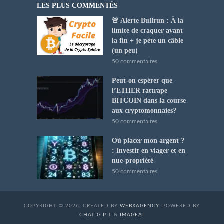
LES PLUS COMMENTÉS
🚨 Alerte Bullrun : À la
limite de craquer avant
la fin + je pète un câble
(un peu)
50 commentaires
Peut-on espérer que
l’ETHER rattrape
BITCOIN dans la course
aux cryptomonnaies?
50 commentaires
Où placer mon argent ?
: Investir en viager et en
nue-propriété
50 commentaires
COPYRIGHT © 2026. CREATED BY
WEBXAGENCY
. POWERED BY
CHAT G P T
&
IMAGEAI