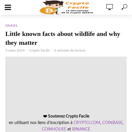
DIVERS
Little known facts about wildlife and why
they matter
3 mars 2019
Crypto Facile
2 minutes de lecture
❤️ Soutenez Crypto Facile
en utilisant nos liens d'inscription à
CRYPTO.COM
,
COINBASE
,
COINHOUSE
et
BINANCE