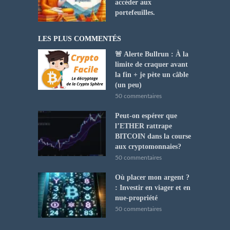
accéder aux
portefeuilles.
LES PLUS COMMENTÉS
🚨 Alerte Bullrun : À la
limite de craquer avant
la fin + je pète un câble
(un peu)
50 commentaires
Peut-on espérer que
l’ETHER rattrape
BITCOIN dans la course
aux cryptomonnaies?
50 commentaires
Où placer mon argent ?
: Investir en viager et en
nue-propriété
50 commentaires