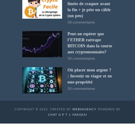
limite de craquer avant
la fin + je pète un câble
(un peu)
50 commentaires
Peut-on espérer que
l’ETHER rattrape
BITCOIN dans la course
aux cryptomonnaies?
50 commentaires
Où placer mon argent ?
: Investir en viager et en
nue-propriété
50 commentaires
COPYRIGHT © 2026. CREATED BY
WEBXAGENCY
. POWERED BY
CHAT G P T
&
IMAGEAI