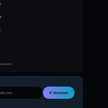
e
e
a
issement.
l
S'abonner