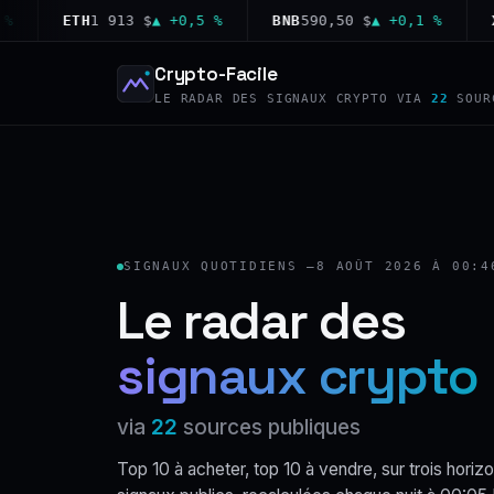
ETH
1 913 $
▲ +0,5 %
BNB
590,50 $
▲ +0,1 %
XRP
1
Crypto-Facile
LE RADAR DES SIGNAUX CRYPTO VIA
22
SOUR
SIGNAUX QUOTIDIENS —
8 AOÛT 2026 À 00:4
Le radar des
signaux crypto
via
22
sources publiques
Top 10 à acheter, top 10 à vendre, sur trois horizo