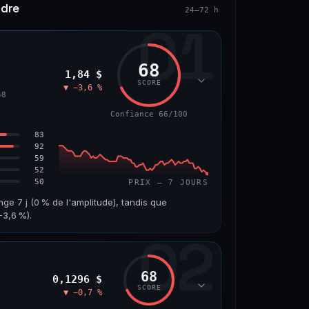
ndre
24–72 h
01
68
1,84 $
SCORE
▼ −3,6 %
58
Confiance 66/100
83
92
59
52
50
PRIX — 7 JOURS
nge 7 j (0 % de l'amplitude), tandis que
3,6 %).
02
VOLUME 24 H
VAR. 7 J
10,7 M$
−8,0 %
68
0,1296 $
VS ATH
RANG CAPI.
SCORE
▼ −0,7 %
−55,9 %
#58