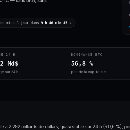
 UTC — sans bruit, sans
ine mise à jour dans
9 h 46 min 44 s
ME 24 H
DOMINANCE BTC
,2 Md$
56,8 %
é sur 24 h
part de la cap. totale
le à 2 292 milliards de dollars, quasi stable sur 24 h (+0,6 %), po