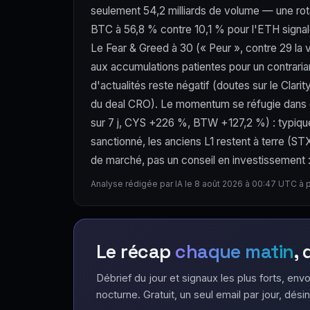
seulement 54,2 milliards de volume — une rota
BTC à 56,8 % contre 10,1 % pour l'ETH signale 
Le Fear & Greed à 30 (« Peur », contre 29 la v
aux accumulations patientes pour un contraria
d'actualités reste négatif (doutes sur le Clar
du deal CRO). Le momentum se réfugie dans d
sur 7 j, CYS +226 %, BTW +127,2 %) : typique d
sanctionné, les anciens L1 restent à terre (
de marché, pas un conseil en investissement : l
Analyse rédigée par IA le 8 août 2026 à 00:47 UTC à 
Le récap
chaque matin
,
Débrief du jour et signaux les plus forts, envo
nocturne. Gratuit, un seul email par jour, désin