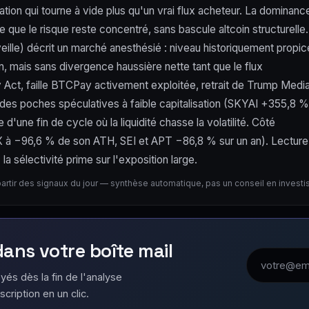
tion qui tourne à vide plus qu'un vrai flux acheteur. La dominanc
que le risque reste concentré, sans bascule altcoin structurelle.
eille) décrit un marché anesthésié : niveau historiquement propic
n, mais sans divergence haussière nette tant que le flux
ity Act, faille BTCPay activement exploitée, retrait de Trump Medi
es poches spéculatives à faible capitalisation (SKYAI +355,8 %
'une fin de cycle où la liquidité chasse la volatilité. Côté
STX à −96,6 % de son ATH, SEI et APT −86,8 % sur un an). Lecture
a sélectivité prime sur l'exposition large.
partir des signaux du jour — synthèse automatique, pas un conseil en invest
 dans votre boîte mail
Adresse emai
yés dès la fin de l'analyse
scription en un clic.