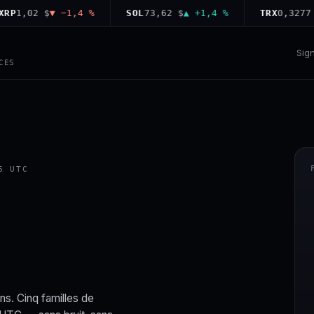
,02 $
▼ −1,4 %
SOL
73,62 $
▲ +1,4 %
TRX
0,3277 $
▲ 
Sig
CES
6 UTC
ns. Cinq familles de