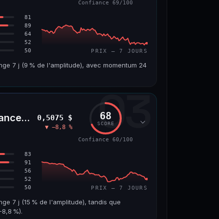
Confiance 69/100
66/100
81
89
64
52
50
PRIX — 7 JOURS
ange 7 j (9 % de l'amplitude), avec momentum 24
03
VOLUME 24 H
VAR. 7 J
4,5 M$
−6,2 %
68
nceLife)
0,5075 $
VS ATH
RANG CAPI.
SCORE
▼ −8,8 %
7
−96,6 %
#143
Confiance 60/100
69/100
83
91
56
52
50
PRIX — 7 JOURS
nge 7 j (15 % de l'amplitude), tandis que
8,8 %).