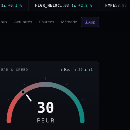
+0,1 %
FIGR_HELOC
1,03 $
▲ +2,3 %
HYPE
53,88 $
▼ −
naux
Actualités
Sources
Méthode
App
Hier : 29
▲ +1
FEAR & GREED
30
PEUR