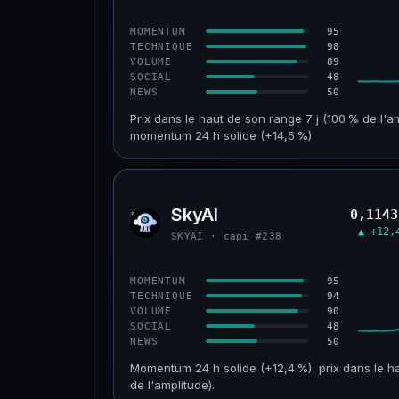
CONFIANCE
95
MOMENTUM
98
TECHNIQUE
89
VOLUME
48
SOCIAL
50
NEWS
Prix dans le haut de son range 7 j (100 % de l'a
momentum 24 h solide (+14,5 %).
CAP. MARCHÉ
VOLUME 24 H
152 M$
34,0 M$
SkyAI
0,1143
SKYA
VAR. 30 J
VS ATH
▲ +12,
SKYAI · capi #238
+211,4 %
−3,2 %
CONFIANCE
95
MOMENTUM
94
TECHNIQUE
90
VOLUME
48
SOCIAL
50
NEWS
Momentum 24 h solide (+12,4 %), prix dans le ha
de l'amplitude).