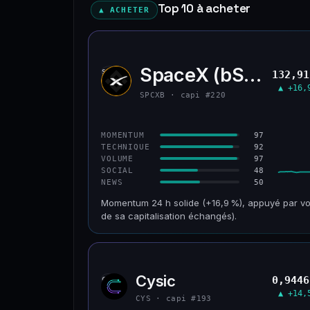
Top 10 à acheter
▲ ACHETER
SpaceX (bStocks T
SPCX
132,91
▲ +16,
SPCXB · capi #220
97
MOMENTUM
92
TECHNIQUE
97
VOLUME
48
SOCIAL
50
NEWS
Momentum 24 h solide (+16,9 %), appuyé par vo
de sa capitalisation échangés).
CAP. MARCHÉ
VOLUME 24 H
125 M$
179 M$
Cysic
0,9446
CYS
VAR. 30 J
VS ATH
▲ +14,
−10,2 %
−42,1 %
CYS · capi #193