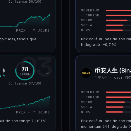
Confiance 50/100
43/100
CONFIANCE
MOMENTUM
TECHNIQUE
VOLUME
SOCIAL
NEWS
PRIX — 7 JOURS
mplitude), tandis que
Prix collé au bas de son r
h dégradé (−0,7 %).
03
VAR. 7 J
CAP. MARCHÉ
+226,0 %
241 M$
78
币安人生 (Bina
 $
币安人
RANG CAPI.
VAR. 30 J
SCORE
生
4 %
币安人生 · capi #9
#193
−22,2 %
Confiance 57/100
50/100
CONFIANCE
MOMENTUM
TECHNIQUE
VOLUME
SOCIAL
NEWS
PRIX — 7 JOURS
ut de son range 7 j (91 %
Prix collé au bas de son ra
momentum 24 h dégradé (−