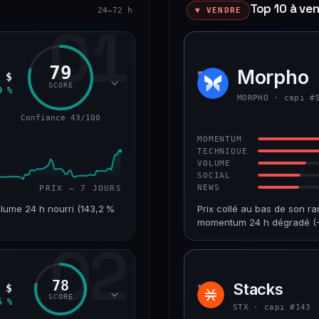
Top 10 à ve
24–72 h
▼ VENDRE
01
79
okenized Stock)
Morpho
MORP
 $
SCORE
9 %
MORPHO · capi #
Confiance 43/100
MOMENTUM
TECHNIQUE
VOLUME
SOCIAL
NEWS
PRIX — 7 JOURS
lume 24 h nourri (143,2 %
Prix collé au bas de son ra
momentum 24 h dégradé (−
02
VAR. 7 J
CAP. MARCHÉ
+24,2 %
1,2 Md$
78
Stacks
 $
STX
RANG CAPI.
VAR. 30 J
SCORE
5 %
#220
−9,9 %
STX · capi #143