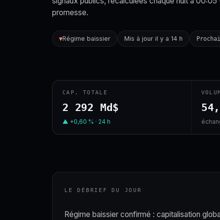
signaux publics, recalculées chaque nuit à 00:05
promesse.
Régime baissier
Mis à jour il y a 14 h
▼
Procha
CAP. TOTALE
VOLU
2 292 Md$
54
▲ +0,60 % · 24 h
échang
LE DÉBRIEF DU JOUR
Régime baissier confirmé : capitalisation globa