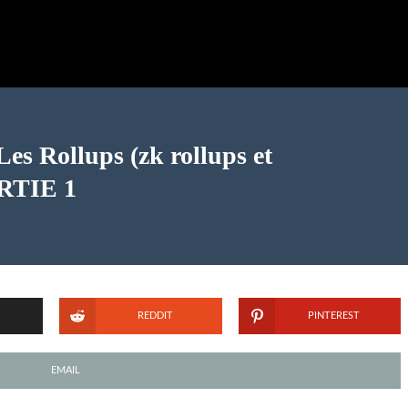
es Rollups (zk rollups et
ARTIE 1
REDDIT
PINTEREST
EMAIL