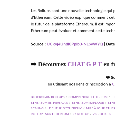
Les Rollups sont une nouvelle technologie qui pou
d’Ethereum. Cette vidéo explique comment cett
le futur de la plateforme Ethereum. Il est im
Ethereum peut évoluer et comment cette technol
Source :
UCkyj4Undl0Pplb0-NLbyWYQ
| Date
➡️ Découvrez
CHAT G P T
en f
❤️ S
en utilisant nos liens d'inscription à
C
BLOCKCHAIN ROLLUPS
COMPRENDRE ETHEREUM
ET
ETHEREUM EN FRANCAIS
ETHEREUM EXPLIQUÉ
ETH
SCALING
LE FUTUR D'ETHEREUM
MISE À JOUR ETH
ROLLUPS SUR ETHEREUM
ZK ROLLUP
ZK ROLLUPS