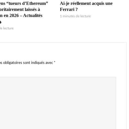
ens “tueurs d’Ethereum”
Ai-je réellement acquis une
ritairement laissés à
Ferrari ?
n en 2026 – Actualités
1 minutes de lecture
️
e lecture
s obligatoires sont indiqués avec
*