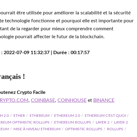
rrait être utilisée pour améliorer la scalabilité et la sécurité
e technologie fonctionne et pourquoi elle est importante pour
portant de la regarder pour mieux comprendre comment
ogie pourrait affecter le futur de la blockchain.
 : 2022-07-09 11:32:37 | Durée : 00:17:57
rançais !
outenez Crypto Facile
RYPTO.COM
,
COINBASE
,
COINHOUSE
et
BINANCE
H 2.0
ETHER
ETHEREUM
ETHEREUM 2.0
ETHEREUM C'EST QUOI
EREUM OPTIMISTIC ROLLUPS
ETHEREUM ROLLUPS
LAYER 2
LAYER 2
EREUM
MISE À NIVEAU ETHEREUM
OPTIMISTIC ROLLUPS
ROLLUPS