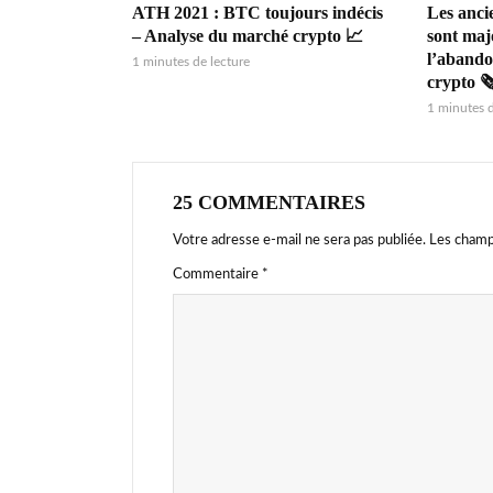
Les anci
ATH 2021 : BTC toujours indécis
sont majo
– Analyse du marché crypto 📈
l’abando
1 minutes de lecture
crypto 🗞
1 minutes d
25 COMMENTAIRES
Votre adresse e-mail ne sera pas publiée.
Les champ
Commentaire
*