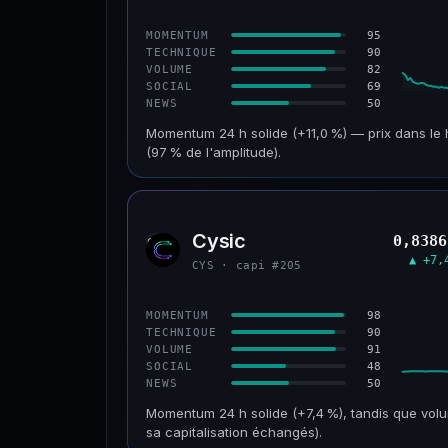
CONFIANCE
95
MOMENTUM
90
TECHNIQUE
82
VOLUME
69
SOCIAL
50
NEWS
Momentum 24 h solide (+11,0 %) — prix dans le 
(97 % de l'amplitude).
CAP. MARCHÉ
VOLUME 24 H
601 M$
47,5 M$
Cysic
0,8386
CYS
VAR. 30 J
VS ATH
▲ +7,
CYS · capi #205
+2,1 %
−69,5 %
CONFIANCE
98
MOMENTUM
90
TECHNIQUE
91
VOLUME
48
SOCIAL
50
NEWS
Momentum 24 h solide (+7,4 %), tandis que volu
sa capitalisation échangés).