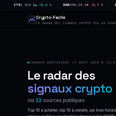
ETH
1 914 $
▲ +0,4 %
BNB
590,59 $
▼ −0,7 %
XRP
1
Crypto-Facile
LE RADAR DES SIGNAUX CRYPTO VIA
22
SOUR
SIGNAUX QUOTIDIENS —
7 AOÛT 2026 À 11:3
Le radar des
signaux crypto
via
22
sources publiques
Top 10 à acheter, top 10 à vendre, sur trois horizo