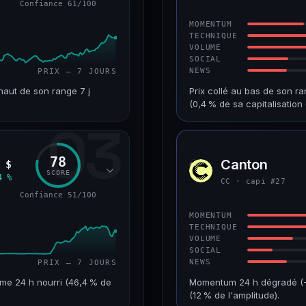
Confiance 61/100
64/100
CONFIANCE
MOMENTUM
TECHNIQUE
VOLUME
SOCIAL
NEWS
PRIX — 7 JOURS
haut de son range 7 j
Prix collé au bas de son ra
(0,4 % de sa capitalisati
03
VAR. 7 J
CAP. MARCHÉ
+10,1 %
518 M$
78
Canton
 $
CC
RANG CAPI.
VAR. 30 J
SCORE
4 %
CC · capi #27
#90
−8,8 %
Confiance 51/100
61/100
CONFIANCE
MOMENTUM
TECHNIQUE
VOLUME
SOCIAL
NEWS
PRIX — 7 JOURS
me 24 h nourri (46,4 % de
Momentum 24 h dégradé (−10
(12 % de l'amplitude).