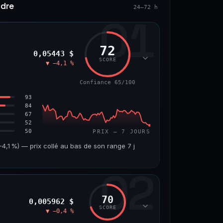
ndre
24–72 h
01
72
0,05443 $
SCORE
▼ −4,1 %
Confiance 65/100
93
84
67
52
50
PRIX — 7 JOURS
,1 %) — prix collé au bas de son range 7 j
02
VOLUME 24 H
VAR. 7 J
7,5 M$
−4,8 %
70
0,005962 $
VS ATH
RANG CAPI.
SCORE
▼ −0,4 %
−45,9 %
#56