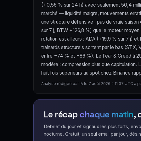
(+0,56 % sur 24 h) avec seulement 50,4 milli
marché — liquidité maigre, mouvements errat
une structure défensive : pas de vraie saison
sur 7 j, BTW +126,8 %) que le moteur moyen te
rotation est ailleurs : ADA (+19,9 % sur 7 j)
traînards structurels sortent par le bas (ST
entre −74 % et −86 %). Le Fear & Greed à 29 
modéré : compression plus que capitulation. 
huit fois supérieurs au spot chez Binance rapp
Analyse rédigée par IA le 7 août 2026 à 11:37 UTC à p
Le récap
chaque matin
,
Débrief du jour et signaux les plus forts, envo
nocturne. Gratuit, un seul email par jour, désin