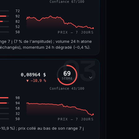
Confiance 67/100
65/100
72
92
82
52
50
PRIX — 7 JOURS
nge 7 j (7 % de l'amplitude) ; volume 24 h atone
on échangés), momentum 24 h dégradé (−0,4 %).
03
VOLUME 24 H
VAR. 7 J
1,8 M$
−4,5 %
69
0,08964 $
VS ATH
RANG CAPI.
SCORE
▼ −10,9 %
−96,0 %
#97
Confiance 43/100
67/100
98
94
58
32
50
PRIX — 7 JOURS
,9 %) ; prix collé au bas de son range 7 j