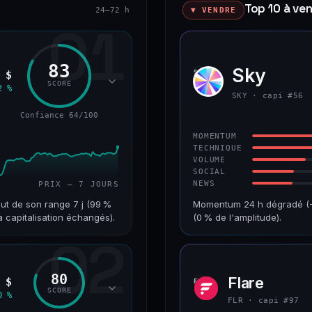
Top 10 à ve
24–72 h
▼ VENDRE
01
83
Sky
SKY
 $
SCORE
2 %
SKY · capi #56
Confiance 64/100
MOMENTUM
TECHNIQUE
VOLUME
SOCIAL
NEWS
PRIX — 7 JOURS
ut de son range 7 j (99 %
Momentum 24 h dégradé (−4
a capitalisation échangés).
(0 % de l'amplitude).
02
VAR. 7 J
CAP. MARCHÉ
+18,8 %
1,3 Md$
80
Flare
 $
FLR
RANG CAPI.
VAR. 30 J
SCORE
0 %
#68
+2,5 %
FLR · capi #97