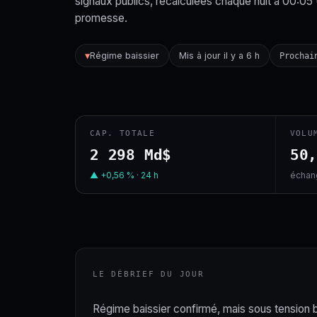
signaux publics, recalculées chaque nuit à 00:05
promesse.
Régime baissier
Mis à jour il y a 6 h
▼
Prochai
CAP. TOTALE
VOLU
2 298 Md$
50
▲ +0,56 % · 24 h
échang
LE DÉBRIEF DU JOUR
Régime baissier confirmé, mais sous tension bas