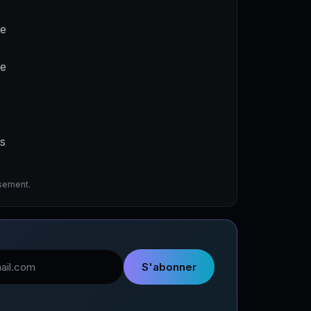
ne
de
es
ssement.
l
S'abonner