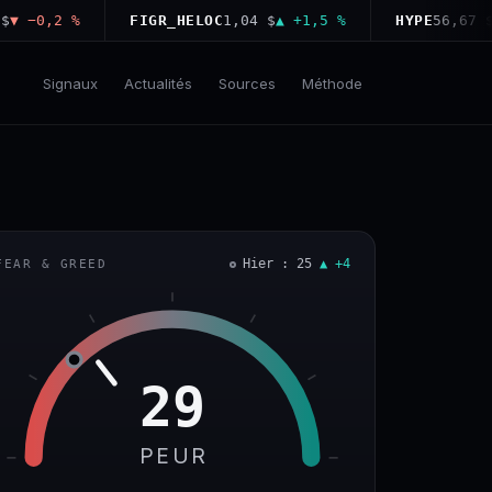
−0,2 %
FIGR_HELOC
1,04 $
▲ +1,5 %
HYPE
56,67 $
▲ +
Signaux
Actualités
Sources
Méthode
Hier : 25
▲ +4
FEAR & GREED
29
PEUR