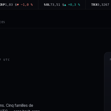
,03 $
▼ −1,0 %
SOL
73,51 $
▲ +0,3 %
TRX
0,3267 $
▼ 
CES
7 UTC
ns. Cinq familles de