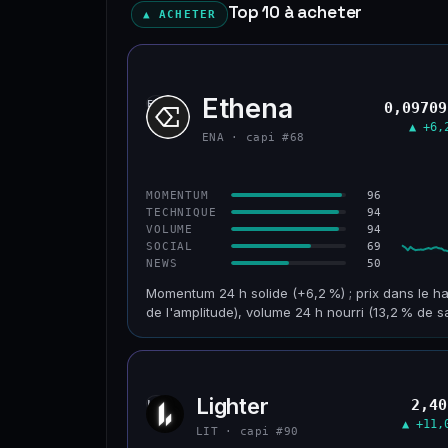
Top 10 à acheter
▲ ACHETER
Ethena
ENA
0,09709
▲ +6,
ENA · capi #68
96
MOMENTUM
94
TECHNIQUE
94
VOLUME
69
SOCIAL
50
NEWS
Momentum 24 h solide (+6,2 %) ; prix dans le ha
de l'amplitude), volume 24 h nourri (13,2 % de s
CAP. MARCHÉ
VOLUME 24 H
955 M$
126 M$
Lighter
2,40
LIT
VAR. 30 J
VS ATH
▲ +11,
+32,8 %
−93,6 %
LIT · capi #90