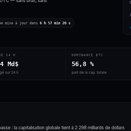
 UTC — sans bruit, sans
ne mise à jour dans
6 h 57 min 19 s
ME 24 H
DOMINANCE BTC
,4 Md$
56,8 %
é sur 24 h
part de la cap. totale
se : la capitalisation globale tient à 2 298 milliards de dollars