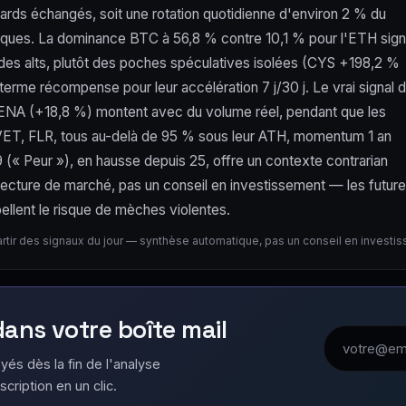
ards échangés, soit une rotation quotidienne d'environ 2 % du
iques. La dominance BTC à 56,8 % contre 10,1 % pour l'ETH sig
 des alts, plutôt des poches spéculatives isolées (CYS +198,2 %
rme récompense pour leur accélération 7 j/30 j. Le vrai signal 
 et ENA (+18,8 %) montent avec du volume réel, pendant que les
X, VET, FLR, tous au-delà de 95 % sous leur ATH, momentum 1 an
(« Peur »), en hausse depuis 25, offre un contexte contrarian
Lecture de marché, pas un conseil en investissement — les futur
ellent le risque de mèches violentes.
artir des signaux du jour — synthèse automatique, pas un conseil en investi
 dans votre boîte mail
Adresse emai
yés dès la fin de l'analyse
scription en un clic.