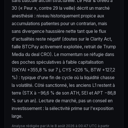
sans bascule altcoin structurelle. Le Fear & Greed à
30 (« Peur », contre 29 la veille) décrit un marché
anesthésié : niveau historiquement propice aux
accumulations patientes pour un contrarian, mais
sans divergence haussière nette tant que le flux
d'actualités reste négatif (doutes sur le Clarity Act,
faille BTCPay activement exploitée, retrait de Trump
Media du deal CRO). Le momentum se réfugie dans
des poches spéculatives à faible capitalisation
(SKYAI +355,8 % sur 7 j, CYS +226 %, BTW +127,2
%) : typique d'une fin de cycle où la liquidité chasse
la volatilité. Côté sanctionné, les anciens L1 restent à
terre (STX à −96,6 % de son ATH, SEI et APT −86,8
% sur un an). Lecture de marché, pas un conseil en
investissement : la sélectivité prime sur l'exposition
large.
Analyse rédigée par IA le 8 août 2026 à 00:47 UTC à partir