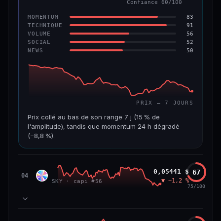
Confiance 60/100
−6,2 %
−22,2 %
83
MOMENTUM
VS ATH
RANG CAPI.
91
TECHNIQUE
−96,6 %
#143
56
VOLUME
52
SOCIAL
50
NEWS
69/100
CONFIANCE
PRIX — 7 JOURS
Prix collé au bas de son range 7 j (15 % de
l'amplitude), tandis que momentum 24 h dégradé
(−8,8 %).
CAP. MARCHÉ
VOLUME 24 H
508 M$
8,7 M$
Sky
0,05441 $
67
SKY
04
▼ −1,2 %
SKY · capi #56
VAR. 7 J
VAR. 30 J
75/100
−19,4 %
−28,6 %
VS ATH
RANG CAPI.
78
MOMENTUM