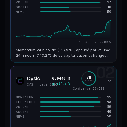
97
VOLUME
48
SOCIAL
50
NEWS
PRIX — 7 JOURS
Momentum 24 h solide (+16,9 %), appuyé par volume
24 h nourri (143,2 % de sa capitalisation échangés).
02
CAP. MARCHÉ
VOLUME 24 H
125 M$
179 M$
78
Cysic
0,9446 $
CYS
SCORE
▲ +14,5 %
VAR. 7 J
VAR. 30 J
CYS · capi #193
+24,2 %
−10,2 %
Confiance 50/100
95
MOMENTUM
VS ATH
RANG CAPI.
98
TECHNIQUE
−42,1 %
#220
89
VOLUME
48
SOCIAL
50
NEWS
43/100
CONFIANCE