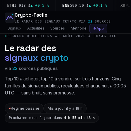
ETH
1 913 $
▲ +0,5 %
BNB
590,50 $
▲ +0,1 %
XRP
1,0
Crypto-Facile
LE RADAR DES SIGNAUX CRYPTO VIA
22
SOURCES
Signaux
Actualités
Sources
Méthode
App
SIGNAUX QUOTIDIENS —
8 AOÛT 2026 À 00:46 UTC
Le radar des
signaux crypto
via
22
sources publiques
Top 10 à acheter, top 10 à vendre, sur trois horizons. Cinq
familles de signaux publics, recalculées chaque nuit à 00:05
UTC — sans bruit, sans promesse.
Régime baissier
Mis à jour il y a 18 h
▼
Prochaine mise à jour dans
4 h 55 min 47 s