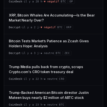
CoinDesk
·
il y a 28 h
·
▼ négatif
BTC
OP
−0,1 %
+0,1 %
CAP. MARCHÉ
VOLUME 24 H
VS ATH
RANG CAPI.
477 M$
1 464 $
XRP, Bitcoin Whales Are Accumulating—Is the Bear
−0,1 %
#29
Market Nearly Over?
VAR. 7 J
VAR. 30 J
65/100
CONFIANCE
Decrypt
·
il y a 2 j
·
▼ négatif
BTC
XRP
+0,6 %
−3,6 %
VS ATH
RANG CAPI.
Bitcoin Tests Market’s Patience as Zcash Gives
−94,7 %
#102
Holders Hope: Analysis
66/100
CONFIANCE
Decrypt
·
il y a 3 j
·
▪ neutre
BTC
ZEC
Trump Media pulls back from crypto, scraps
Crypto.com's CRO token treasury deal
CoinDesk
·
il y a 22 h
·
▪ neutre
CRO
Trump-Backed American Bitcoin director Justin
Mateen buys nearly $2 million of ABTC stock
CoinDesk
·
il y a 23 h
·
▪ neutre
BTC