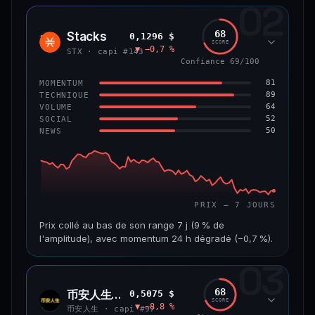
02
CAP. MARCHÉ
VOLUME 24 H
1,2 Md$
10,7 M$
68
Stacks
0,1296 $
STX
SCORE
▼ −0,7 %
VAR. 7 J
VAR. 30 J
STX · capi #143
−8,0 %
−9,9 %
Confiance 69/100
81
MOMENTUM
VS ATH
RANG CAPI.
89
TECHNIQUE
−55,9 %
#58
64
VOLUME
52
SOCIAL
50
NEWS
66/100
CONFIANCE
PRIX — 7 JOURS
Prix collé au bas de son range 7 j (9 % de
l'amplitude), avec momentum 24 h dégradé (−0,7 %).
03
CAP. MARCHÉ
VOLUME 24 H
241 M$
4,5 M$
68
币安人生 (BinanceLife)
0,5075 $
币安
SCORE
▼ −8,8 %
人生
VAR. 7 J
VAR. 30 J
币安人生 · capi #97