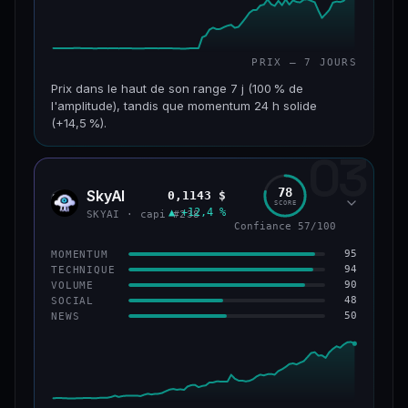
PRIX — 7 JOURS
Prix dans le haut de son range 7 j (100 % de
l'amplitude), tandis que momentum 24 h solide
(+14,5 %).
03
CAP. MARCHÉ
VOLUME 24 H
152 M$
34,0 M$
78
SkyAI
0,1143 $
SKYA
SCORE
▲ +12,4 %
VAR. 7 J
VAR. 30 J
SKYAI · capi #238
Confiance 57/100
+226,0 %
+211,4 %
95
MOMENTUM
VS ATH
RANG CAPI.
94
TECHNIQUE
−3,2 %
#193
90
VOLUME
48
SOCIAL
50
NEWS
50/100
CONFIANCE