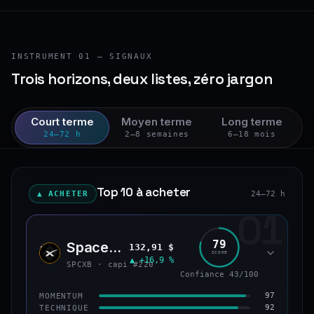
INSTRUMENT 01 — SIGNAUX
Trois horizons, deux listes, zéro jargon
Court terme
Moyen terme
Long terme
24–72 h
2–8 semaines
6–18 mois
Top 10 à acheter
▲ ACHETER
24–72 h
01
79
SpaceX (bStocks Tokenized Stock)
132,91 $
SPCX
SCORE
▲ +16,9 %
SPCXB · capi #220
Confiance 43/100
97
MOMENTUM
92
TECHNIQUE