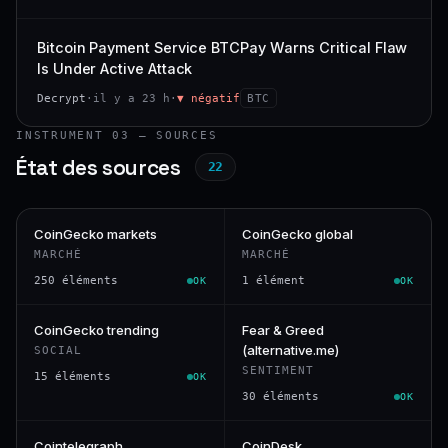
Bitcoin Payment Service BTCPay Warns Critical Flaw
Is Under Active Attack
Decrypt
·
il y a 23 h
·
▼ négatif
BTC
INSTRUMENT 03 — SOURCES
État des sources
22
CoinGecko markets
CoinGecko global
MARCHÉ
MARCHÉ
250 éléments
1 élément
OK
OK
CoinGecko trending
Fear & Greed
(alternative.me)
SOCIAL
SENTIMENT
15 éléments
OK
30 éléments
OK
Cointelegraph
CoinDesk