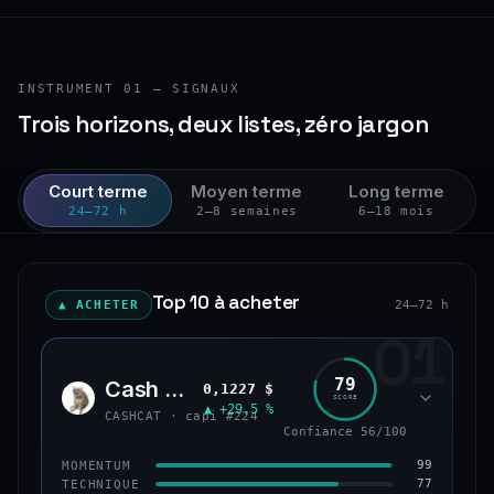
INSTRUMENT 01 — SIGNAUX
Trois horizons, deux listes, zéro jargon
Court terme
Moyen terme
Long terme
24–72 h
2–8 semaines
6–18 mois
Top 10 à acheter
▲ ACHETER
24–72 h
01
79
Cash Cat
0,1227 $
CASH
SCORE
▲ +29,5 %
CASHCAT · capi #224
Confiance 56/100
99
MOMENTUM
77
TECHNIQUE