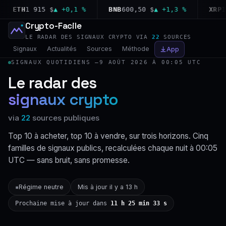
ETH
1 915 $
▲ +0,1 %
BNB
600,50 $
▲ +1,3 %
XRP
1,04
Crypto-Facile
LE RADAR DES SIGNAUX CRYPTO VIA
22
SOURCES
Signaux
Actualités
Sources
Méthode
App
SIGNAUX QUOTIDIENS —
9 AOÛT 2026 À 00:05 UTC
Le radar des
signaux crypto
via
22
sources publiques
Top 10 à acheter, top 10 à vendre, sur trois horizons. Cinq
familles de signaux publics, recalculées chaque nuit à 00:05
UTC — sans bruit, sans promesse.
Régime neutre
Mis à jour il y a 13 h
▪
Prochaine mise à jour dans
11 h 25 min 32 s