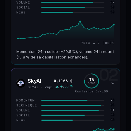
82
VOLUME
69
SOCIAL
50
NEWS
PRIX — 7 JOURS
Momentum 24 h solide (+29,5 %), volume 24 h nourri
(13,8 % de sa capitalisation échangés).
02
CAP. MARCHÉ
VOLUME 24 H
121 M$
16,7 M$
76
SkyAI
0,1168 $
SKYA
SCORE
▲ +3,6 %
VAR. 7 J
VAR. 30 J
SKYAI · capi #235
+213,9 %
+10,2 %
Confiance 67/100
73
MOMENTUM
VS ATH
RANG CAPI.
95
TECHNIQUE
−46,4 %
#224
91
VOLUME
69
SOCIAL
50
NEWS
56/100
CONFIANCE