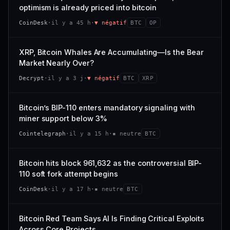
VAR. 7 J
VAR. 30 J
optimism is already priced into bitcoin
momentum 24 h dégradé (+0,0 %), volume 24 h atone
54/100
CONFIANCE
−0,1 %
+0,1 %
(0,9 % de sa capitalisation échangés).
CoinDesk
·
il y a 45 h
·
▼ négatif
BTC
OP
VS ATH
RANG CAPI.
CAP. MARCHÉ
VOLUME 24 H
−0,1 %
#30
538 M$
4,7 M$
XRP, Bitcoin Whales Are Accumulating—Is the Bear
Market Nearly Over?
65/100
CONFIANCE
VAR. 7 J
VAR. 30 J
Decrypt
·
il y a 3 j
·
▼ négatif
BTC
XRP
−2,9 %
−1,9 %
VS ATH
RANG CAPI.
Bitcoin’s BIP-110 enters mandatory signaling with
−50,0 %
#93
miner support below 3%
71/100
CONFIANCE
Cointelegraph
·
il y a 15 h
·
▪ neutre
BTC
Bitcoin hits block 961,632 as the controversial BIP-
110 soft fork attempt begins
CoinDesk
·
il y a 17 h
·
▪ neutre
BTC
Bitcoin Red Team Says AI Is Finding Critical Exploits
Across Core Projects