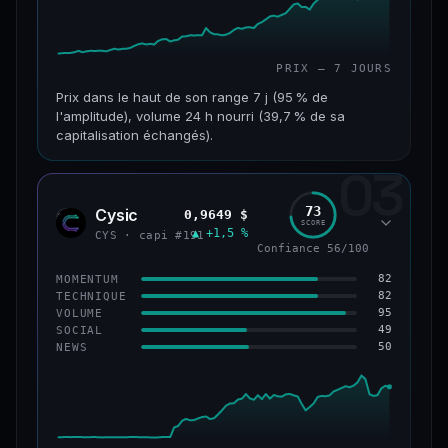
PRIX — 7 JOURS
Prix dans le haut de son range 7 j (95 % de
l'amplitude), volume 24 h nourri (39,7 % de sa
capitalisation échangés).
03
CAP. MARCHÉ
VOLUME 24 H
117 M$
46,3 M$
73
Cysic
0,9649 $
CYS
SCORE
▲ +1,5 %
VAR. 7 J
VAR. 30 J
CYS · capi #191
Confiance 56/100
+357,9 %
+203,1 %
82
MOMENTUM
VS ATH
RANG CAPI.
82
TECHNIQUE
−86,3 %
#235
95
VOLUME
49
SOCIAL
50
NEWS
67/100
CONFIANCE