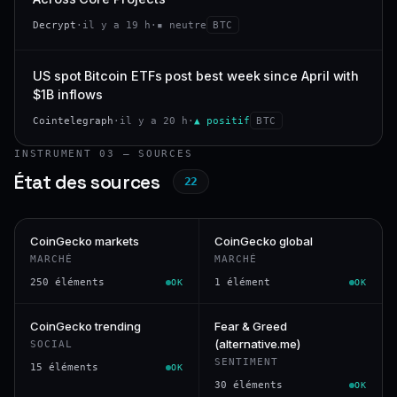
Decrypt
·
il y a 19 h
·
▪ neutre
BTC
US spot Bitcoin ETFs post best week since April with
$1B inflows
Cointelegraph
·
il y a 20 h
·
▲ positif
BTC
INSTRUMENT 03 — SOURCES
État des sources
22
CoinGecko markets
CoinGecko global
MARCHÉ
MARCHÉ
250 éléments
1 élément
OK
OK
CoinGecko trending
Fear & Greed
(alternative.me)
SOCIAL
SENTIMENT
15 éléments
OK
30 éléments
OK