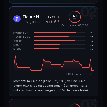
02
CAP. MARCHÉ
VOLUME 24 H
8,9 Md$
484 355 $
69
Figure Heloc
1,00 $
FIGR
SCORE
▼ −2,7 %
VAR. 7 J
VAR. 30 J
FIGR_HELOC · capi #9
−0,6 %
+2,0 %
Confiance 66/100
83
MOMENTUM
VS ATH
RANG CAPI.
68
TECHNIQUE
−8,5 %
#14
80
VOLUME
51
SOCIAL
50
NEWS
69/100
CONFIANCE
PRIX — 7 JOURS
Momentum 24 h dégradé (−2,7 %) ; volume 24 h
atone (0,0 % de sa capitalisation échangés), prix
collé au bas de son range 7 j (0 % de l'amplitude).
03
CAP. MARCHÉ
VOLUME 24 H
21,1 Md$
3,8 M$