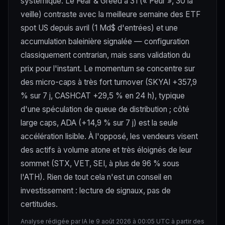
systémique. Le Fear & Greed à 31 (« Peur », 30 la
veille) contraste avec la meilleure semaine des ETF
spot US depuis avril (1 Md$ d'entrées) et une
accumulation baleinière signalée — configuration
classiquement contrarian, mais sans validation du
prix pour l'instant. Le momentum se concentre sur
des micro-caps à très fort turnover (SKYAI +357,9
% sur 7 j, CASHCAT +29,5 % en 24 h), typique
d'une spéculation de queue de distribution ; côté
large caps, ADA (+14,9 % sur 7 j) est la seule
accélération lisible. À l'opposé, les vendeurs visent
des actifs à volume atone et très éloignés de leur
sommet (STX, VET, SEI, à plus de 96 % sous
l'ATH). Rien de tout cela n'est un conseil en
investissement : lecture de signaux, pas de
certitudes.
Analyse rédigée par IA le 9 août 2026 à 00:05 UTC à partir des