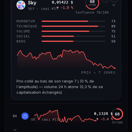
68
Sky
0,05422 $
SKY
SCORE
▼ −1,0 %
VAR. 7 J
VAR. 30 J
SKY · capi #57
Confiance 70/100
0,0 %
−3,2 %
73
MOMENTUM
VS ATH
RANG CAPI.
89
TECHNIQUE
−5,6 %
#9
75
VOLUME
51
SOCIAL
50
NEWS
66/100
CONFIANCE
PRIX — 7 JOURS
Prix collé au bas de son range 7 j (0 % de
l'amplitude) — volume 24 h atone (0,3 % de sa
capitalisation échangés).
CAP. MARCHÉ
VOLUME 24 H
1,3 Md$
3,9 M$
Unibase
0,1328 $
68
UB
04
▼ −3,4 %
UB · capi #120
VAR. 7 J
VAR. 30 J
47/100
−3,2 %
−3,5 %