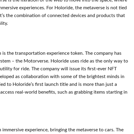
rse is the iteration of the web to move into the space, where
 immersive experiences. For Holoride, the metaverse is not tied
 it’s the combination of connected devices and products that
ity.
h is the transportation experience token. The company has
ystem – the Motorverse. Holoride uses ride as the only way to
utility for ride. The company will issue its first-ever NFT
eveloped as collaboration with some of the brightest minds in
d to Holoride’s first launch title and is more than just a
 access real-world benefits, such as grabbing items starting in
n immersive experience, bringing the metaverse to cars. The