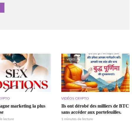
VIDEO
RYPTO
VIDÉOS CRYPTO
gne marketing la plus
Ils ont dérobé des milliers de BTC
se
sans accéder aux portefeuilles.
e lecture
1 minutes de lecture