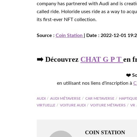
company has partnered with Audi and is creatin
called ride. Holoride uses ride as a way to ac
its first-ever NFT collection.
Source :
Coin Station
| Date : 2022-12-01 19:2
➡️ Découvrez
CHAT G P T
en f
❤️ S
en utilisant nos liens d'inscription à
C
AUDI
AUDI MÉTAVERSE
CAR METAVERSE
HAPTIQU
VIRTUELLE
VOITURE AUDI
VOITURE MÉTAVERS
VR
COIN STATION