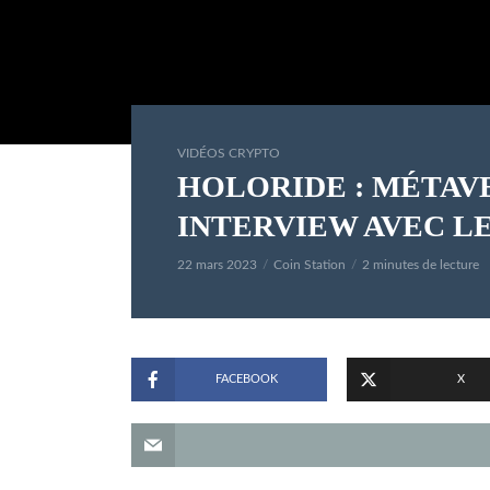
VIDÉOS CRYPTO
HOLORIDE : MÉTAV
INTERVIEW AVEC L
22 mars 2023
Coin Station
2 minutes de lecture
FACEBOOK
X