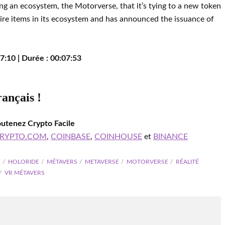
g an ecosystem, the Motorverse, that it’s tying to a new token
quire items in its ecosystem and has announced the issuance of
7:10 | Durée : 00:07:53
rançais !
outenez Crypto Facile
RYPTO.COM
,
COINBASE
,
COINHOUSE
et
BINANCE
E
HOLORIDE
MÉTAVERS
METAVERSE
MOTORVERSE
RÉALITÉ
VR MÉTAVERS