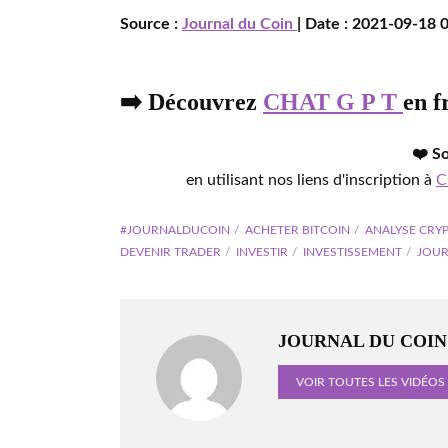
Source :
Journal du Coin
| Date : 2021-09-18 0
➡️ Découvrez
CHAT G P T
en f
❤️ S
en utilisant nos liens d'inscription à
C
#JOURNALDUCOIN
ACHETER BITCOIN
ANALYSE CRY
DEVENIR TRADER
INVESTIR
INVESTISSEMENT
JOUR
JOURNAL DU COIN
VOIR TOUTES LES VIDÉOS