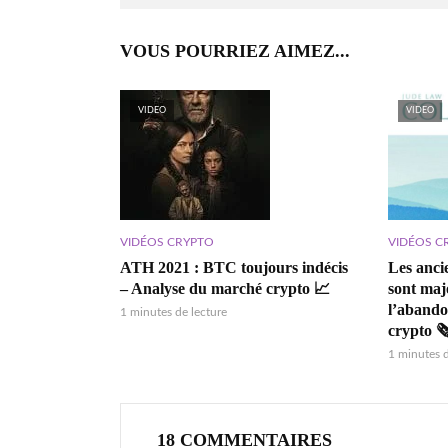
VOUS POURRIEZ AIMEZ...
VIDEO
VIDEO
VIDÉOS C
VIDÉOS CRYPTO
Les anci
ATH 2021 : BTC toujours indécis
sont majo
– Analyse du marché crypto 📈
l’abando
1 minutes de lecture
crypto 🗞
1 minutes d
18 COMMENTAIRES