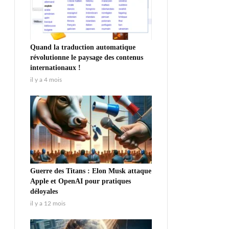
Quand la traduction automatique
révolutionne le paysage des contenus
internationaux !
il y a 4 mois
Guerre des Titans : Elon Musk attaque
Apple et OpenAI pour pratiques
déloyales
il y a 12 mois