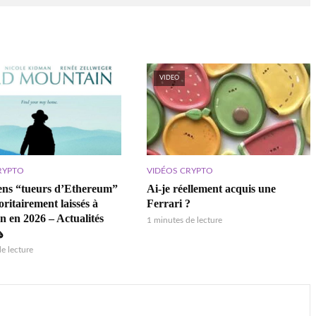
VIDEO
RYPTO
VIDÉOS CRYPTO
ens “tueurs d’Ethereum”
Ai-je réellement acquis une
ritairement laissés à
Ferrari ?
n en 2026 – Actualités
1 minutes de lecture
️
e lecture