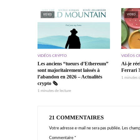
VIDEO
VIDEO
VIDÉOS CRYPTO
VIDÉOS C
Les anciens “tueurs d’Ethereum”
Ai-je ré
sont majoritairement laissés à
Ferrari 
l’abandon en 2026 – Actualités
1 minutes d
crypto 🗞️
1 minutes de lecture
21 COMMENTAIRES
Votre adresse e-mail ne sera pas publiée.
Les champ
Commentaire
*