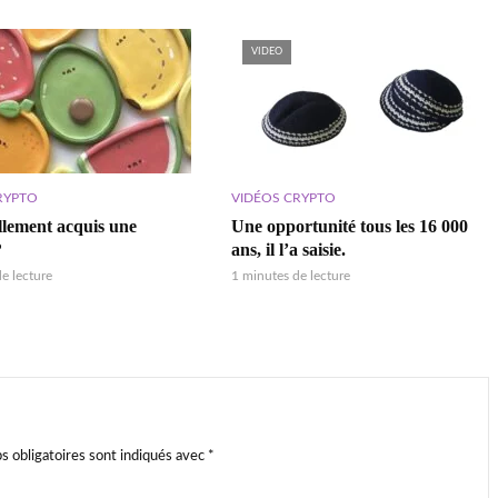
VIDEO
RYPTO
VIDÉOS CRYPTO
ellement acquis une
Une opportunité tous les 16 000
?
ans, il l’a saisie.
e lecture
1 minutes de lecture
s obligatoires sont indiqués avec
*