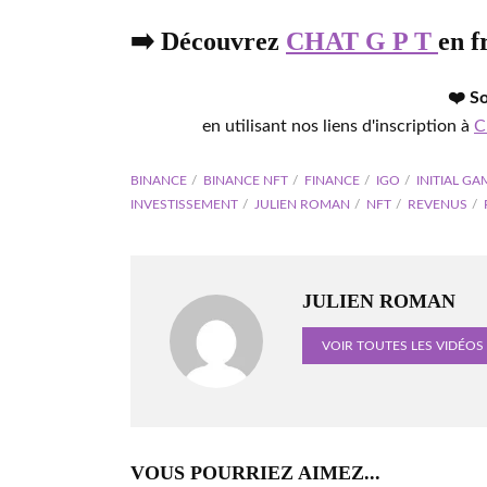
➡️ Découvrez
CHAT G P T
en f
❤️ S
en utilisant nos liens d'inscription à
C
BINANCE
BINANCE NFT
FINANCE
IGO
INITIAL G
INVESTISSEMENT
JULIEN ROMAN
NFT
REVENUS
JULIEN ROMAN
VOIR TOUTES LES VIDÉOS
VOUS POURRIEZ AIMEZ...