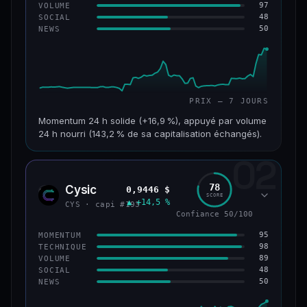
97
VOLUME
48
SOCIAL
50
NEWS
PRIX — 7 JOURS
Momentum 24 h solide (+16,9 %), appuyé par volume
24 h nourri (143,2 % de sa capitalisation échangés).
02
CAP. MARCHÉ
VOLUME 24 H
125 M$
179 M$
78
Cysic
0,9446 $
CYS
SCORE
▲ +14,5 %
VAR. 7 J
VAR. 30 J
CYS · capi #193
+24,2 %
−10,2 %
Confiance 50/100
95
MOMENTUM
VS ATH
RANG CAPI.
98
TECHNIQUE
−42,1 %
#220
89
VOLUME
48
SOCIAL
50
NEWS
43/100
CONFIANCE