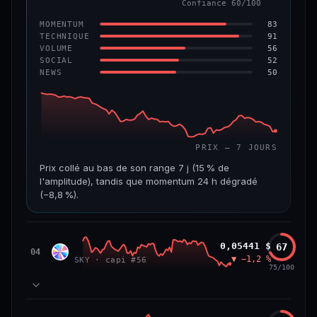
Confiance 60/100
−6,2 %
−22,2 %
83
MOMENTUM
VS ATH
RANG CAPI.
91
TECHNIQUE
−96,6 %
#143
56
VOLUME
52
SOCIAL
50
NEWS
69/100
CONFIANCE
PRIX — 7 JOURS
Prix collé au bas de son range 7 j (15 % de
l'amplitude), tandis que momentum 24 h dégradé
(−8,8 %).
CAP. MARCHÉ
VOLUME 24 H
508 M$
8,7 M$
Sky
0,05441 $
67
SKY
04
▼ −1,2 %
SKY · capi #56
VAR. 7 J
VAR. 30 J
75/100
−19,4 %
−28,6 %
VS ATH
RANG CAPI.
78
MOMENTUM