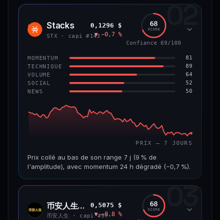
02
CAP. MARCHÉ
VOLUME 24 H
1,2 Md$
10,7 M$
68
Stacks
0,1296 $
STX
SCORE
▼ −0,7 %
VAR. 7 J
VAR. 30 J
STX · capi #143
−8,0 %
−9,9 %
Confiance 69/100
81
MOMENTUM
VS ATH
RANG CAPI.
89
TECHNIQUE
−55,9 %
#58
64
VOLUME
52
SOCIAL
50
NEWS
66/100
CONFIANCE
PRIX — 7 JOURS
Prix collé au bas de son range 7 j (9 % de
l'amplitude), avec momentum 24 h dégradé (−0,7 %).
03
CAP. MARCHÉ
VOLUME 24 H
241 M$
4,5 M$
68
币安人生 (BinanceLife)
0,5075 $
币安
SCORE
▼ −8,8 %
人生
VAR. 7 J
VAR. 30 J
币安人生 · capi #97