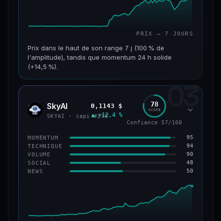
PRIX — 7 JOURS
Prix dans le haut de son range 7 j (100 % de
l'amplitude), tandis que momentum 24 h solide
(+14,5 %).
03
CAP. MARCHÉ
VOLUME 24 H
152 M$
34,0 M$
78
SkyAI
0,1143 $
SKYA
SCORE
▲ +12,4 %
VAR. 7 J
VAR. 30 J
SKYAI · capi #238
Confiance 57/100
+226,0 %
+211,4 %
95
MOMENTUM
VS ATH
RANG CAPI.
94
TECHNIQUE
−3,2 %
#193
90
VOLUME
48
SOCIAL
50
NEWS
50/100
CONFIANCE