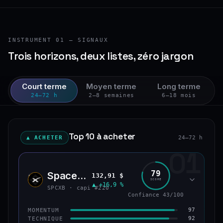
INSTRUMENT 01 — SIGNAUX
Trois horizons, deux listes, zéro jargon
Court terme
Moyen terme
Long terme
24–72 h
2–8 semaines
6–18 mois
Top 10 à acheter
▲ ACHETER
24–72 h
01
79
SpaceX (bStocks Tokenized Stock)
132,91 $
SPCX
SCORE
▲ +16,9 %
SPCXB · capi #220
Confiance 43/100
97
MOMENTUM
92
TECHNIQUE