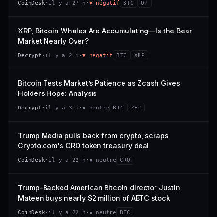
CoinDesk
·
il y a 27 h
·
▼ négatif
BTC
OP
−0,1 %
+0,1 %
CAP. MARCHÉ
VOLUME 24 H
VS ATH
RANG CAPI.
477 M$
1 464 $
XRP, Bitcoin Whales Are Accumulating—Is the Bear
−0,1 %
#29
Market Nearly Over?
VAR. 7 J
VAR. 30 J
65/100
CONFIANCE
Decrypt
·
il y a 2 j
·
▼ négatif
BTC
XRP
+0,6 %
−3,6 %
VS ATH
RANG CAPI.
Bitcoin Tests Market’s Patience as Zcash Gives
−94,7 %
#102
Holders Hope: Analysis
66/100
CONFIANCE
Decrypt
·
il y a 3 j
·
▪ neutre
BTC
ZEC
Trump Media pulls back from crypto, scraps
Crypto.com's CRO token treasury deal
CoinDesk
·
il y a 22 h
·
▪ neutre
CRO
Trump-Backed American Bitcoin director Justin
Mateen buys nearly $2 million of ABTC stock
CoinDesk
·
il y a 22 h
·
▪ neutre
BTC