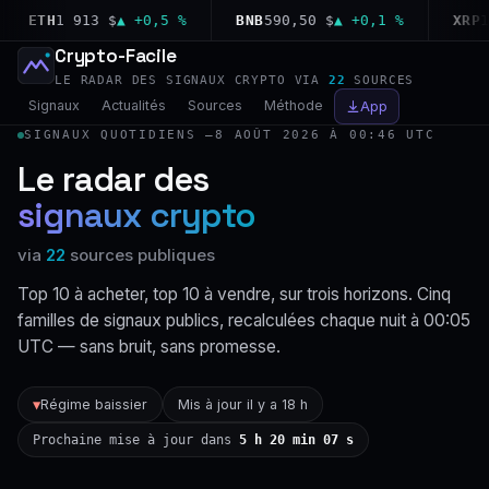
ETH
1 913 $
▲ +0,5 %
BNB
590,50 $
▲ +0,1 %
XRP
1,02
Crypto-Facile
LE RADAR DES SIGNAUX CRYPTO VIA
22
SOURCES
Signaux
Actualités
Sources
Méthode
App
SIGNAUX QUOTIDIENS —
8 AOÛT 2026 À 00:46 UTC
Le radar des
signaux crypto
via
22
sources publiques
Top 10 à acheter, top 10 à vendre, sur trois horizons. Cinq
familles de signaux publics, recalculées chaque nuit à 00:05
UTC — sans bruit, sans promesse.
Régime baissier
Mis à jour il y a 18 h
▼
Prochaine mise à jour dans
5 h 20 min 06 s