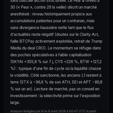
sans bascule altcoin structurelle. Le Fear & Greed à
30 (« Peur », contre 29 la veille) décrit un marché
anesthésié : niveau historiquement propice aux
accumulations patientes pour un contrarian, mais
sans divergence haussière nette tant que le flux
d'actualités reste négatif (doutes sur le Clarity Act,
faille BTCPay activement exploitée, retrait de Trump
Media du deal CRO). Le momentum se réfugie dans
des poches spéculatives à faible capitalisation
(SKYAI +355,8 % sur 7 j, CYS +226 %, BTW +127,2
%) : typique d'une fin de cycle où la liquidité chasse
la volatilité. Côté sanctionné, les anciens L1 restent à
terre (STX à −96,6 % de son ATH, SEI et APT −86,8
% sur un an). Lecture de marché, pas un conseil en
investissement : la sélectivité prime sur l'exposition
large.
Analyse rédigée par IA le 8 août 2026 à 00:47 UTC à partir