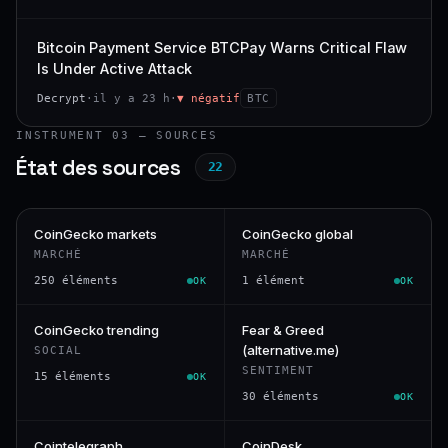
Bitcoin Payment Service BTCPay Warns Critical Flaw
Is Under Active Attack
Decrypt
·
il y a 23 h
·
▼ négatif
BTC
INSTRUMENT 03 — SOURCES
État des sources
22
CoinGecko markets
CoinGecko global
MARCHÉ
MARCHÉ
250 éléments
1 élément
OK
OK
CoinGecko trending
Fear & Greed
(alternative.me)
SOCIAL
SENTIMENT
15 éléments
OK
30 éléments
OK
Cointelegraph
CoinDesk