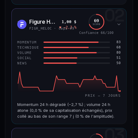
02
CAP. MARCHÉ
VOLUME 24 H
8,9 Md$
484 355 $
69
Figure Heloc
1,00 $
FIGR
SCORE
▼ −2,7 %
VAR. 7 J
VAR. 30 J
FIGR_HELOC · capi #9
−0,6 %
+2,0 %
Confiance 66/100
83
MOMENTUM
VS ATH
RANG CAPI.
68
TECHNIQUE
−8,5 %
#14
80
VOLUME
51
SOCIAL
50
NEWS
69/100
CONFIANCE
PRIX — 7 JOURS
Momentum 24 h dégradé (−2,7 %) ; volume 24 h
atone (0,0 % de sa capitalisation échangés), prix
collé au bas de son range 7 j (0 % de l'amplitude).
03
CAP. MARCHÉ
VOLUME 24 H
21,1 Md$
3,8 M$