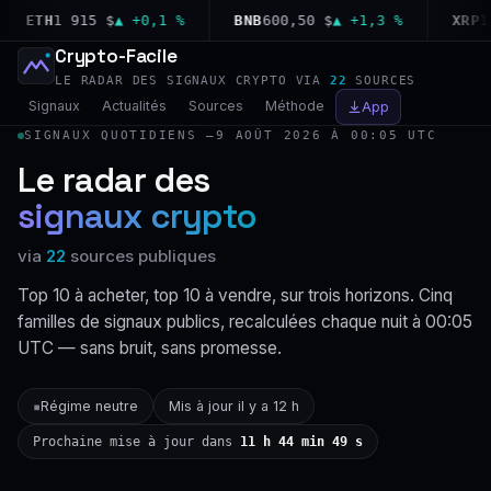
ETH
1 915 $
▲ +0,1 %
BNB
600,50 $
▲ +1,3 %
XRP
1,04
Crypto-Facile
LE RADAR DES SIGNAUX CRYPTO VIA
22
SOURCES
Signaux
Actualités
Sources
Méthode
App
SIGNAUX QUOTIDIENS —
9 AOÛT 2026 À 00:05 UTC
Le radar des
signaux crypto
via
22
sources publiques
Top 10 à acheter, top 10 à vendre, sur trois horizons. Cinq
familles de signaux publics, recalculées chaque nuit à 00:05
UTC — sans bruit, sans promesse.
Régime neutre
Mis à jour il y a 12 h
▪
Prochaine mise à jour dans
11 h 44 min 48 s