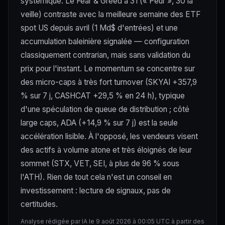
systémique. Le Fear & Greed à 31 (« Peur », 30 la
veille) contraste avec la meilleure semaine des ETF
spot US depuis avril (1 Md$ d'entrées) et une
accumulation baleinière signalée — configuration
classiquement contrarian, mais sans validation du
prix pour l'instant. Le momentum se concentre sur
des micro-caps à très fort turnover (SKYAI +357,9
% sur 7 j, CASHCAT +29,5 % en 24 h), typique
d'une spéculation de queue de distribution ; côté
large caps, ADA (+14,9 % sur 7 j) est la seule
accélération lisible. À l'opposé, les vendeurs visent
des actifs à volume atone et très éloignés de leur
sommet (STX, VET, SEI, à plus de 96 % sous
l'ATH). Rien de tout cela n'est un conseil en
investissement : lecture de signaux, pas de
certitudes.
Analyse rédigée par IA le 9 août 2026 à 00:05 UTC à partir des