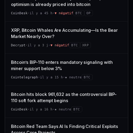
VAR. 7 J
VAR. 30 J
optimism is already priced into bitcoin
momentum 24 h dégradé (+0,0 %), volume 24 h atone
54/100
CONFIANCE
−0,1 %
+0,1 %
(0,9 % de sa capitalisation échangés).
CoinDesk
·
il y a 45 h
·
▼ négatif
BTC
OP
VS ATH
RANG CAPI.
CAP. MARCHÉ
VOLUME 24 H
−0,1 %
#30
538 M$
4,7 M$
XRP, Bitcoin Whales Are Accumulating—Is the Bear
Market Nearly Over?
65/100
CONFIANCE
VAR. 7 J
VAR. 30 J
Decrypt
·
il y a 3 j
·
▼ négatif
BTC
XRP
−2,9 %
−1,9 %
VS ATH
RANG CAPI.
Bitcoin’s BIP-110 enters mandatory signaling with
−50,0 %
#93
miner support below 3%
71/100
CONFIANCE
Cointelegraph
·
il y a 15 h
·
▪ neutre
BTC
Bitcoin hits block 961,632 as the controversial BIP-
110 soft fork attempt begins
CoinDesk
·
il y a 16 h
·
▪ neutre
BTC
Bitcoin Red Team Says AI Is Finding Critical Exploits
Across Core Projects