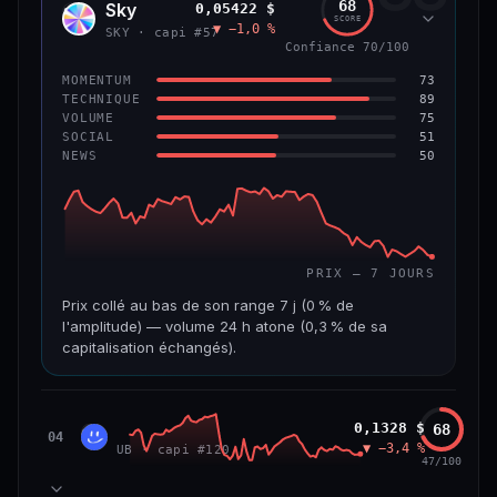
68
Sky
0,05422 $
SKY
SCORE
▼ −1,0 %
VAR. 7 J
VAR. 30 J
SKY · capi #57
Confiance 70/100
0,0 %
−3,2 %
73
MOMENTUM
VS ATH
RANG CAPI.
89
TECHNIQUE
−5,6 %
#9
75
VOLUME
51
SOCIAL
50
NEWS
66/100
CONFIANCE
PRIX — 7 JOURS
Prix collé au bas de son range 7 j (0 % de
l'amplitude) — volume 24 h atone (0,3 % de sa
capitalisation échangés).
CAP. MARCHÉ
VOLUME 24 H
1,3 Md$
3,9 M$
Unibase
0,1328 $
68
UB
04
▼ −3,4 %
UB · capi #120
VAR. 7 J
VAR. 30 J
47/100
−3,2 %
−3,5 %