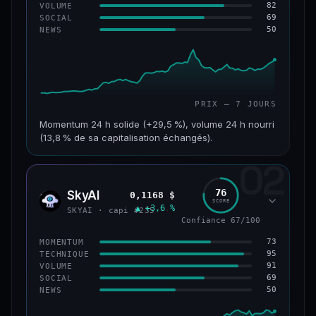
82
VOLUME
69
SOCIAL
50
NEWS
PRIX — 7 JOURS
Momentum 24 h solide (+29,5 %), volume 24 h nourri
(13,8 % de sa capitalisation échangés).
02
CAP. MARCHÉ
VOLUME 24 H
121 M$
16,7 M$
76
SkyAI
0,1168 $
SKYA
SCORE
▲ +3,6 %
VAR. 7 J
VAR. 30 J
SKYAI · capi #235
+213,9 %
+10,2 %
Confiance 67/100
73
MOMENTUM
VS ATH
RANG CAPI.
95
TECHNIQUE
−46,4 %
#224
91
VOLUME
69
SOCIAL
50
NEWS
56/100
CONFIANCE