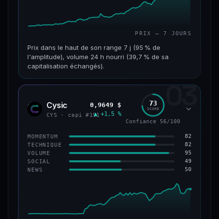
PRIX — 7 JOURS
Prix dans le haut de son range 7 j (95 % de
l'amplitude), volume 24 h nourri (39,7 % de sa
capitalisation échangés).
03
CAP. MARCHÉ
VOLUME 24 H
117 M$
46,3 M$
73
Cysic
0,9649 $
CYS
SCORE
▲ +1,5 %
VAR. 7 J
VAR. 30 J
CYS · capi #191
Confiance 56/100
+357,9 %
+203,1 %
82
MOMENTUM
VS ATH
RANG CAPI.
82
TECHNIQUE
−86,3 %
#235
95
VOLUME
49
SOCIAL
50
NEWS
67/100
CONFIANCE