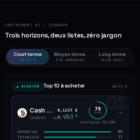
INSTRUMENT 01 — SIGNAUX
Trois horizons, deux listes, zéro jargon
Court terme
Moyen terme
Long terme
24–72 h
2–8 semaines
6–18 mois
Top 10 à acheter
▲ ACHETER
24–72 h
01
79
Cash Cat
0,1227 $
CASH
SCORE
▲ +29,5 %
CASHCAT · capi #224
Confiance 56/100
99
MOMENTUM
77
TECHNIQUE