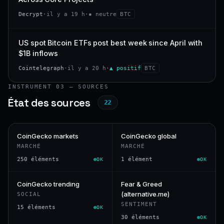
Decrypt
·
il y a 19 h
·
▪ neutre
BTC
US spot Bitcoin ETFs post best week since April with
$1B inflows
Cointelegraph
·
il y a 20 h
·
▲ positif
BTC
INSTRUMENT 03 — SOURCES
État des sources
22
CoinGecko markets
CoinGecko global
MARCHÉ
MARCHÉ
250 éléments
1 élément
OK
OK
CoinGecko trending
Fear & Greed
(alternative.me)
SOCIAL
SENTIMENT
15 éléments
OK
30 éléments
OK