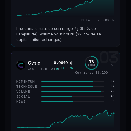
PRIX — 7 JOURS
Prix dans le haut de son range 7 j (95 % de
l'amplitude), volume 24 h nourri (39,7 % de sa
capitalisation échangés).
03
CAP. MARCHÉ
VOLUME 24 H
117 M$
46,3 M$
73
Cysic
0,9649 $
CYS
SCORE
▲ +1,5 %
VAR. 7 J
VAR. 30 J
CYS · capi #191
Confiance 56/100
+357,9 %
+203,1 %
82
MOMENTUM
VS ATH
RANG CAPI.
82
TECHNIQUE
−86,3 %
#235
95
VOLUME
49
SOCIAL
50
NEWS
67/100
CONFIANCE