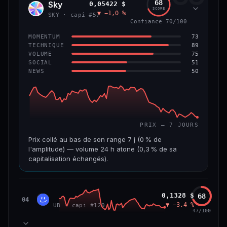
68
Sky
0,05422 $
SKY
SCORE
▼ −1,0 %
VAR. 7 J
VAR. 30 J
SKY · capi #57
Confiance 70/100
0,0 %
−3,2 %
73
MOMENTUM
VS ATH
RANG CAPI.
89
TECHNIQUE
−5,6 %
#9
75
VOLUME
51
SOCIAL
50
NEWS
66/100
CONFIANCE
PRIX — 7 JOURS
Prix collé au bas de son range 7 j (0 % de
l'amplitude) — volume 24 h atone (0,3 % de sa
capitalisation échangés).
CAP. MARCHÉ
VOLUME 24 H
1,3 Md$
3,9 M$
Unibase
0,1328 $
68
UB
04
▼ −3,4 %
UB · capi #120
VAR. 7 J
VAR. 30 J
47/100
−3,2 %
−3,5 %