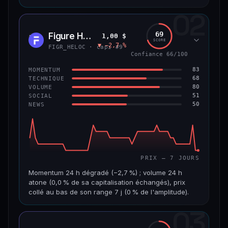
02
CAP. MARCHÉ
VOLUME 24 H
8,9 Md$
484 355 $
69
Figure Heloc
1,00 $
FIGR
SCORE
▼ −2,7 %
VAR. 7 J
VAR. 30 J
FIGR_HELOC · capi #9
−0,6 %
+2,0 %
Confiance 66/100
83
MOMENTUM
VS ATH
RANG CAPI.
68
TECHNIQUE
−8,5 %
#14
80
VOLUME
51
SOCIAL
50
NEWS
69/100
CONFIANCE
PRIX — 7 JOURS
Momentum 24 h dégradé (−2,7 %) ; volume 24 h
atone (0,0 % de sa capitalisation échangés), prix
collé au bas de son range 7 j (0 % de l'amplitude).
03
CAP. MARCHÉ
VOLUME 24 H
21,1 Md$
3,8 M$