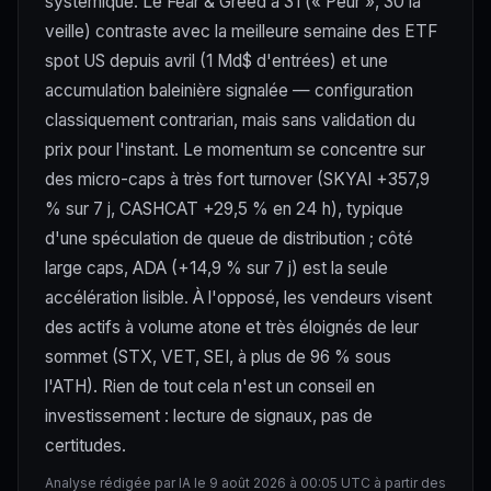
systémique. Le Fear & Greed à 31 (« Peur », 30 la
veille) contraste avec la meilleure semaine des ETF
spot US depuis avril (1 Md$ d'entrées) et une
accumulation baleinière signalée — configuration
classiquement contrarian, mais sans validation du
prix pour l'instant. Le momentum se concentre sur
des micro-caps à très fort turnover (SKYAI +357,9
% sur 7 j, CASHCAT +29,5 % en 24 h), typique
d'une spéculation de queue de distribution ; côté
large caps, ADA (+14,9 % sur 7 j) est la seule
accélération lisible. À l'opposé, les vendeurs visent
des actifs à volume atone et très éloignés de leur
sommet (STX, VET, SEI, à plus de 96 % sous
l'ATH). Rien de tout cela n'est un conseil en
investissement : lecture de signaux, pas de
certitudes.
Analyse rédigée par IA le 9 août 2026 à 00:05 UTC à partir des