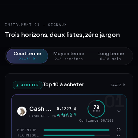
INSTRUMENT 01 — SIGNAUX
Trois horizons, deux listes, zéro jargon
Court terme
Moyen terme
Long terme
24–72 h
2–8 semaines
6–18 mois
Top 10 à acheter
▲ ACHETER
24–72 h
01
79
Cash Cat
0,1227 $
CASH
SCORE
▲ +29,5 %
CASHCAT · capi #224
Confiance 56/100
99
MOMENTUM
77
TECHNIQUE