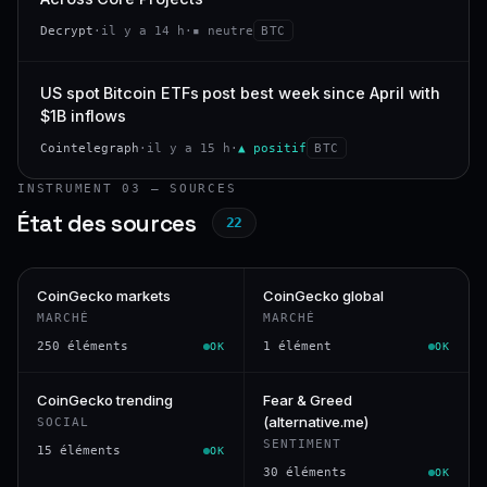
Decrypt
·
il y a 14 h
·
▪ neutre
BTC
US spot Bitcoin ETFs post best week since April with
$1B inflows
Cointelegraph
·
il y a 15 h
·
▲ positif
BTC
INSTRUMENT 03 — SOURCES
État des sources
22
CoinGecko markets
CoinGecko global
MARCHÉ
MARCHÉ
250 éléments
1 élément
OK
OK
CoinGecko trending
Fear & Greed
(alternative.me)
SOCIAL
SENTIMENT
15 éléments
OK
30 éléments
OK