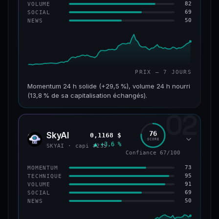
82
VOLUME
69
SOCIAL
50
NEWS
PRIX — 7 JOURS
Momentum 24 h solide (+29,5 %), volume 24 h nourri
(13,8 % de sa capitalisation échangés).
02
CAP. MARCHÉ
VOLUME 24 H
121 M$
16,7 M$
76
SkyAI
0,1168 $
SKYA
SCORE
▲ +3,6 %
VAR. 7 J
VAR. 30 J
SKYAI · capi #235
+213,9 %
+10,2 %
Confiance 67/100
73
MOMENTUM
VS ATH
RANG CAPI.
95
TECHNIQUE
−46,4 %
#224
91
VOLUME
69
SOCIAL
50
NEWS
56/100
CONFIANCE