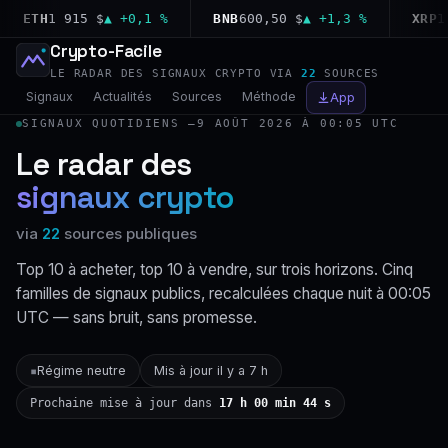
ETH
1 915 $
▲ +0,1 %
BNB
600,50 $
▲ +1,3 %
XRP
1,04
Crypto-Facile
LE RADAR DES SIGNAUX CRYPTO VIA
22
SOURCES
Signaux
Actualités
Sources
Méthode
App
SIGNAUX QUOTIDIENS —
9 AOÛT 2026 À 00:05 UTC
Le radar des
signaux crypto
via
22
sources publiques
Top 10 à acheter, top 10 à vendre, sur trois horizons. Cinq
familles de signaux publics, recalculées chaque nuit à 00:05
UTC — sans bruit, sans promesse.
Régime neutre
Mis à jour il y a 7 h
▪
Prochaine mise à jour dans
17 h 00 min 43 s