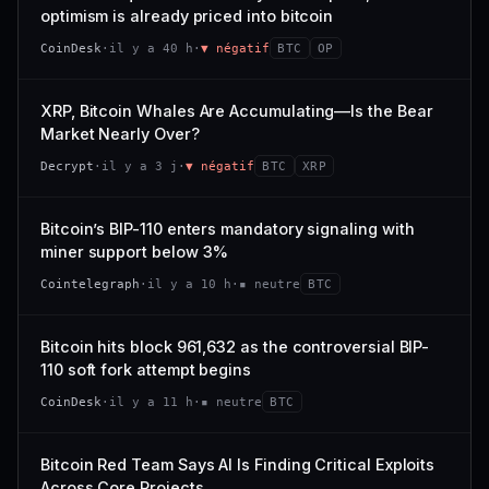
VAR. 7 J
VAR. 30 J
optimism is already priced into bitcoin
momentum 24 h dégradé (+0,0 %), volume 24 h atone
54/100
CONFIANCE
−0,1 %
+0,1 %
(0,9 % de sa capitalisation échangés).
CoinDesk
·
il y a 40 h
·
▼ négatif
BTC
OP
VS ATH
RANG CAPI.
CAP. MARCHÉ
VOLUME 24 H
−0,1 %
#30
538 M$
4,7 M$
XRP, Bitcoin Whales Are Accumulating—Is the Bear
Market Nearly Over?
65/100
CONFIANCE
VAR. 7 J
VAR. 30 J
Decrypt
·
il y a 3 j
·
▼ négatif
BTC
XRP
−2,9 %
−1,9 %
VS ATH
RANG CAPI.
Bitcoin’s BIP-110 enters mandatory signaling with
−50,0 %
#93
miner support below 3%
71/100
CONFIANCE
Cointelegraph
·
il y a 10 h
·
▪ neutre
BTC
Bitcoin hits block 961,632 as the controversial BIP-
110 soft fork attempt begins
CoinDesk
·
il y a 11 h
·
▪ neutre
BTC
Bitcoin Red Team Says AI Is Finding Critical Exploits
Across Core Projects