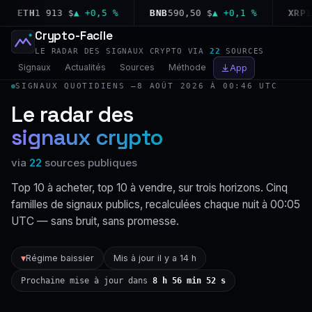
ETH
1 913 $
▲ +0,5 %
BNB
590,50 $
▲ +0,1 %
XRP
1,02
Crypto-Facile
LE RADAR DES SIGNAUX CRYPTO VIA
22
SOURCES
Signaux
Actualités
Sources
Méthode
App
SIGNAUX QUOTIDIENS —
8 AOÛT 2026 À 00:46 UTC
Le radar des
signaux crypto
via
22
sources publiques
Top 10 à acheter, top 10 à vendre, sur trois horizons. Cinq
familles de signaux publics, recalculées chaque nuit à 00:05
UTC — sans bruit, sans promesse.
Régime baissier
Mis à jour il y a 14 h
▼
Prochaine mise à jour dans
8 h 56 min 51 s