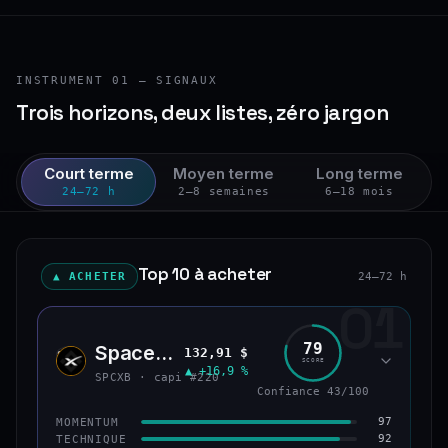
INSTRUMENT 01 — SIGNAUX
Trois horizons, deux listes, zéro jargon
Court terme
Moyen terme
Long terme
24–72 h
2–8 semaines
6–18 mois
Top 10 à acheter
▲ ACHETER
24–72 h
01
79
SpaceX (bStocks Tokenized Stock)
132,91 $
SPCX
SCORE
▲ +16,9 %
SPCXB · capi #220
Confiance 43/100
97
MOMENTUM
92
TECHNIQUE