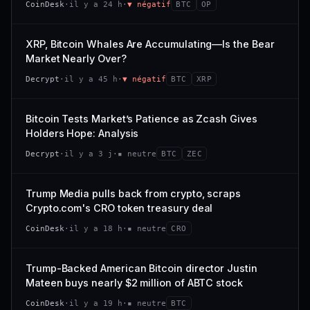
CoinDesk
·
il y a 24 h
·
▼ négatif
BTC
OP
−0,1 %
+0,1 %
CAP. MARCHÉ
VOLUME 24 H
VS ATH
RANG CAPI.
477 M$
1 464 $
XRP, Bitcoin Whales Are Accumulating—Is the Bear
−0,1 %
#29
Market Nearly Over?
VAR. 7 J
VAR. 30 J
65/100
CONFIANCE
Decrypt
·
il y a 45 h
·
▼ négatif
BTC
XRP
+0,6 %
−3,6 %
VS ATH
RANG CAPI.
Bitcoin Tests Market’s Patience as Zcash Gives
−94,7 %
#102
Holders Hope: Analysis
66/100
CONFIANCE
Decrypt
·
il y a 3 j
·
▪ neutre
BTC
ZEC
Trump Media pulls back from crypto, scraps
Crypto.com's CRO token treasury deal
CoinDesk
·
il y a 18 h
·
▪ neutre
CRO
Trump-Backed American Bitcoin director Justin
Mateen buys nearly $2 million of ABTC stock
CoinDesk
·
il y a 19 h
·
▪ neutre
BTC