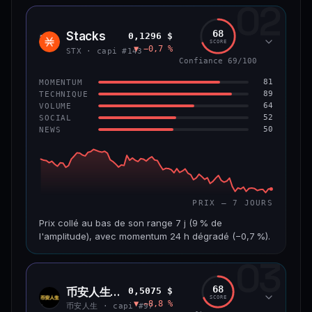
02
CAP. MARCHÉ
VOLUME 24 H
1,2 Md$
10,7 M$
68
Stacks
0,1296 $
STX
SCORE
▼ −0,7 %
VAR. 7 J
VAR. 30 J
STX · capi #143
−8,0 %
−9,9 %
Confiance 69/100
81
MOMENTUM
VS ATH
RANG CAPI.
89
TECHNIQUE
−55,9 %
#58
64
VOLUME
52
SOCIAL
50
NEWS
66/100
CONFIANCE
PRIX — 7 JOURS
Prix collé au bas de son range 7 j (9 % de
l'amplitude), avec momentum 24 h dégradé (−0,7 %).
03
CAP. MARCHÉ
VOLUME 24 H
241 M$
4,5 M$
68
币安人生 (BinanceLife)
0,5075 $
币安
SCORE
▼ −8,8 %
人生
VAR. 7 J
VAR. 30 J
币安人生 · capi #97