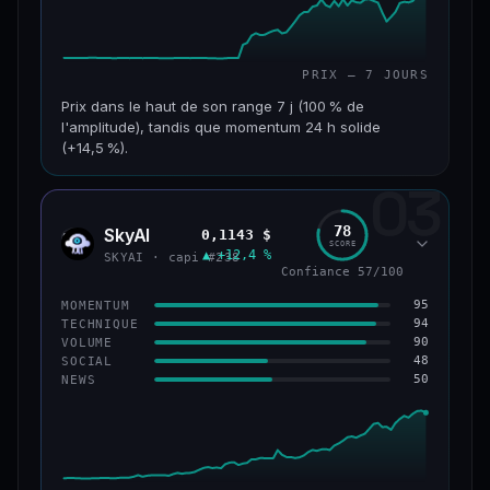
PRIX — 7 JOURS
Prix dans le haut de son range 7 j (100 % de
l'amplitude), tandis que momentum 24 h solide
(+14,5 %).
03
CAP. MARCHÉ
VOLUME 24 H
152 M$
34,0 M$
78
SkyAI
0,1143 $
SKYA
SCORE
▲ +12,4 %
VAR. 7 J
VAR. 30 J
SKYAI · capi #238
Confiance 57/100
+226,0 %
+211,4 %
95
MOMENTUM
VS ATH
RANG CAPI.
94
TECHNIQUE
−3,2 %
#193
90
VOLUME
48
SOCIAL
50
NEWS
50/100
CONFIANCE