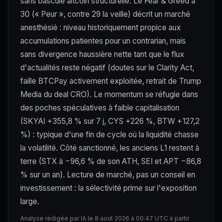
sans bascule altcoin structurelle. Le Fear & Greed à
30 (« Peur », contre 29 la veille) décrit un marché
anesthésié : niveau historiquement propice aux
accumulations patientes pour un contrarian, mais
sans divergence haussière nette tant que le flux
d'actualités reste négatif (doutes sur le Clarity Act,
faille BTCPay activement exploitée, retrait de Trump
Media du deal CRO). Le momentum se réfugie dans
des poches spéculatives à faible capitalisation
(SKYAI +355,8 % sur 7 j, CYS +226 %, BTW +127,2
%) : typique d'une fin de cycle où la liquidité chasse
la volatilité. Côté sanctionné, les anciens L1 restent à
terre (STX à −96,6 % de son ATH, SEI et APT −86,8
% sur un an). Lecture de marché, pas un conseil en
investissement : la sélectivité prime sur l'exposition
large.
Analyse rédigée par IA le 8 août 2026 à 00:47 UTC à partir