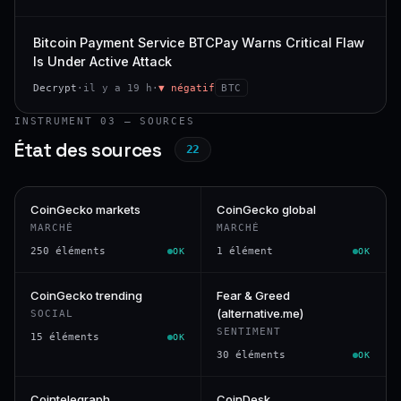
Bitcoin Payment Service BTCPay Warns Critical Flaw
Is Under Active Attack
Decrypt
·
il y a 19 h
·
▼ négatif
BTC
INSTRUMENT 03 — SOURCES
État des sources
22
CoinGecko markets
CoinGecko global
MARCHÉ
MARCHÉ
250 éléments
1 élément
OK
OK
CoinGecko trending
Fear & Greed
(alternative.me)
SOCIAL
SENTIMENT
15 éléments
OK
30 éléments
OK
Cointelegraph
CoinDesk