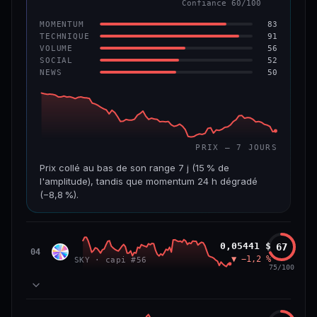
Confiance 60/100
−6,2 %
−22,2 %
83
MOMENTUM
VS ATH
RANG CAPI.
91
TECHNIQUE
−96,6 %
#143
56
VOLUME
52
SOCIAL
50
NEWS
69/100
CONFIANCE
PRIX — 7 JOURS
Prix collé au bas de son range 7 j (15 % de
l'amplitude), tandis que momentum 24 h dégradé
(−8,8 %).
CAP. MARCHÉ
VOLUME 24 H
508 M$
8,7 M$
Sky
0,05441 $
67
SKY
04
▼ −1,2 %
SKY · capi #56
VAR. 7 J
VAR. 30 J
75/100
−19,4 %
−28,6 %
VS ATH
RANG CAPI.
78
MOMENTUM