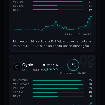
97
VOLUME
48
SOCIAL
50
NEWS
PRIX — 7 JOURS
Momentum 24 h solide (+16,9 %), appuyé par volume
24 h nourri (143,2 % de sa capitalisation échangés).
02
CAP. MARCHÉ
VOLUME 24 H
125 M$
179 M$
78
Cysic
0,9446 $
CYS
SCORE
▲ +14,5 %
VAR. 7 J
VAR. 30 J
CYS · capi #193
+24,2 %
−10,2 %
Confiance 50/100
95
MOMENTUM
VS ATH
RANG CAPI.
98
TECHNIQUE
−42,1 %
#220
89
VOLUME
48
SOCIAL
50
NEWS
43/100
CONFIANCE