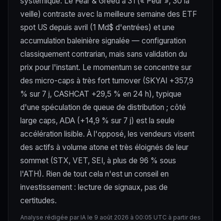
systémique. Le Fear & Greed à 31 (« Peur », 30 la
veille) contraste avec la meilleure semaine des ETF
spot US depuis avril (1 Md$ d'entrées) et une
accumulation baleinière signalée — configuration
classiquement contrarian, mais sans validation du
prix pour l'instant. Le momentum se concentre sur
des micro-caps à très fort turnover (SKYAI +357,9
% sur 7 j, CASHCAT +29,5 % en 24 h), typique
d'une spéculation de queue de distribution ; côté
large caps, ADA (+14,9 % sur 7 j) est la seule
accélération lisible. À l'opposé, les vendeurs visent
des actifs à volume atone et très éloignés de leur
sommet (STX, VET, SEI, à plus de 96 % sous
l'ATH). Rien de tout cela n'est un conseil en
investissement : lecture de signaux, pas de
certitudes.
Analyse rédigée par IA le 9 août 2026 à 00:05 UTC à partir des