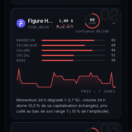
02
CAP. MARCHÉ
VOLUME 24 H
8,9 Md$
484 355 $
69
Figure Heloc
1,00 $
FIGR
SCORE
▼ −2,7 %
VAR. 7 J
VAR. 30 J
FIGR_HELOC · capi #9
−0,6 %
+2,0 %
Confiance 66/100
83
MOMENTUM
VS ATH
RANG CAPI.
68
TECHNIQUE
−8,5 %
#14
80
VOLUME
51
SOCIAL
50
NEWS
69/100
CONFIANCE
PRIX — 7 JOURS
Momentum 24 h dégradé (−2,7 %) ; volume 24 h
atone (0,0 % de sa capitalisation échangés), prix
collé au bas de son range 7 j (0 % de l'amplitude).
03
CAP. MARCHÉ
VOLUME 24 H
21,1 Md$
3,8 M$