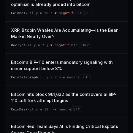
VAR. 7 J
VAR. 30 J
optimism is already priced into bitcoin
momentum 24 h dégradé (+0,0 %), volume 24 h atone
54/100
CONFIANCE
−0,1 %
+0,1 %
(0,9 % de sa capitalisation échangés).
CoinDesk
·
il y a 38 h
·
▼ négatif
BTC
OP
VS ATH
RANG CAPI.
CAP. MARCHÉ
VOLUME 24 H
−0,1 %
#30
538 M$
4,7 M$
XRP, Bitcoin Whales Are Accumulating—Is the Bear
Market Nearly Over?
65/100
CONFIANCE
VAR. 7 J
VAR. 30 J
Decrypt
·
il y a 2 j
·
▼ négatif
BTC
XRP
−2,9 %
−1,9 %
VS ATH
RANG CAPI.
Bitcoin’s BIP-110 enters mandatory signaling with
−50,0 %
#93
miner support below 3%
71/100
CONFIANCE
Cointelegraph
·
il y a 9 h
·
▪ neutre
BTC
Bitcoin hits block 961,632 as the controversial BIP-
110 soft fork attempt begins
CoinDesk
·
il y a 10 h
·
▪ neutre
BTC
Bitcoin Red Team Says AI Is Finding Critical Exploits
Across Core Projects