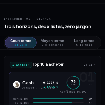
INSTRUMENT 01 — SIGNAUX
Trois horizons, deux listes, zéro jargon
Court terme
Moyen terme
Long terme
24–72 h
2–8 semaines
6–18 mois
Top 10 à acheter
▲ ACHETER
24–72 h
01
79
Cash Cat
0,1227 $
CASH
SCORE
▲ +29,5 %
CASHCAT · capi #224
Confiance 56/100
99
MOMENTUM
77
TECHNIQUE