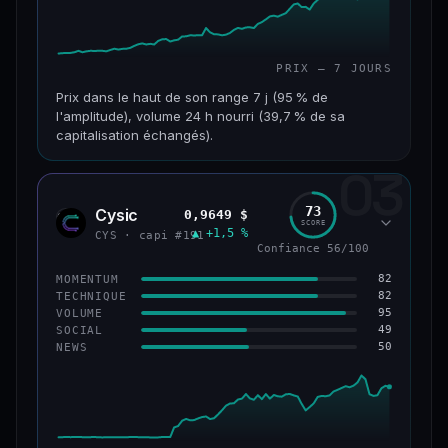
PRIX — 7 JOURS
Prix dans le haut de son range 7 j (95 % de
l'amplitude), volume 24 h nourri (39,7 % de sa
capitalisation échangés).
03
CAP. MARCHÉ
VOLUME 24 H
117 M$
46,3 M$
73
Cysic
0,9649 $
CYS
SCORE
▲ +1,5 %
VAR. 7 J
VAR. 30 J
CYS · capi #191
Confiance 56/100
+357,9 %
+203,1 %
82
MOMENTUM
VS ATH
RANG CAPI.
82
TECHNIQUE
−86,3 %
#235
95
VOLUME
49
SOCIAL
50
NEWS
67/100
CONFIANCE