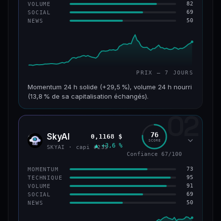
82
VOLUME
69
SOCIAL
50
NEWS
PRIX — 7 JOURS
Momentum 24 h solide (+29,5 %), volume 24 h nourri
(13,8 % de sa capitalisation échangés).
02
CAP. MARCHÉ
VOLUME 24 H
121 M$
16,7 M$
76
SkyAI
0,1168 $
SKYA
SCORE
▲ +3,6 %
VAR. 7 J
VAR. 30 J
SKYAI · capi #235
+213,9 %
+10,2 %
Confiance 67/100
73
MOMENTUM
VS ATH
RANG CAPI.
95
TECHNIQUE
−46,4 %
#224
91
VOLUME
69
SOCIAL
50
NEWS
56/100
CONFIANCE