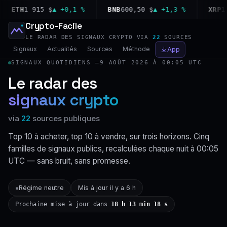
ETH
1 915 $
▲ +0,1 %
BNB
600,50 $
▲ +1,3 %
XRP
1,04
Crypto-Facile
LE RADAR DES SIGNAUX CRYPTO VIA
22
SOURCES
Signaux
Actualités
Sources
Méthode
App
SIGNAUX QUOTIDIENS —
9 AOÛT 2026 À 00:05 UTC
Le radar des
signaux crypto
via
22
sources publiques
Top 10 à acheter, top 10 à vendre, sur trois horizons. Cinq
familles de signaux publics, recalculées chaque nuit à 00:05
UTC — sans bruit, sans promesse.
Régime neutre
Mis à jour il y a 6 h
▪
Prochaine mise à jour dans
18 h 13 min 17 s