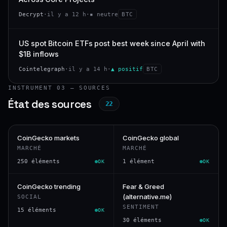
Decrypt
·
il y a 12 h
·
▪ neutre
BTC
US spot Bitcoin ETFs post best week since April with
$1B inflows
Cointelegraph
·
il y a 14 h
·
▲ positif
BTC
INSTRUMENT 03 — SOURCES
État des sources
22
CoinGecko markets
CoinGecko global
MARCHÉ
MARCHÉ
250 éléments
1 élément
OK
OK
CoinGecko trending
Fear & Greed
(alternative.me)
SOCIAL
SENTIMENT
15 éléments
OK
30 éléments
OK