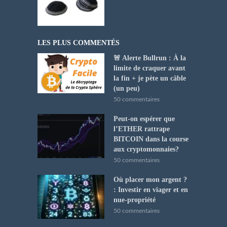
LES PLUS COMMENTÉS
🚨 Alerte Bullrun : À la
limite de craquer avant
la fin + je pète un câble
(un peu)
50 commentaires
Peut-on espérer que
l’ETHER rattrape
BITCOIN dans la course
aux cryptomonnaies?
50 commentaires
Où placer mon argent ?
: Investir en viager et en
nue-propriété
50 commentaires