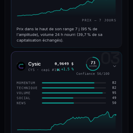
PRIX — 7 JOURS
Prix dans le haut de son range 7 j (95 % de
l'amplitude), volume 24 h nourri (39,7 % de sa
capitalisation échangés).
03
CAP. MARCHÉ
VOLUME 24 H
117 M$
46,3 M$
73
Cysic
0,9649 $
CYS
SCORE
▲ +1,5 %
VAR. 7 J
VAR. 30 J
CYS · capi #191
Confiance 56/100
+357,9 %
+203,1 %
82
MOMENTUM
VS ATH
RANG CAPI.
82
TECHNIQUE
−86,3 %
#235
95
VOLUME
49
SOCIAL
50
NEWS
67/100
CONFIANCE