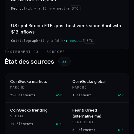
Decrypt
·
il y a 15 h
·
▪ neutre
BTC
US spot Bitcoin ETFs post best week since April with
$1B inflows
Cointelegraph
·
il y a 16 h
·
▲ positif
BTC
INSTRUMENT 03 — SOURCES
État des sources
22
CoinGecko markets
CoinGecko global
MARCHÉ
MARCHÉ
250 éléments
1 élément
OK
OK
CoinGecko trending
Fear & Greed
(alternative.me)
SOCIAL
SENTIMENT
15 éléments
OK
30 éléments
OK