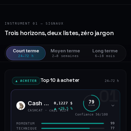
INSTRUMENT 01 — SIGNAUX
Trois horizons, deux listes, zéro jargon
Court terme
Moyen terme
Long terme
24–72 h
2–8 semaines
6–18 mois
Top 10 à acheter
▲ ACHETER
24–72 h
01
79
Cash Cat
0,1227 $
CASH
SCORE
▲ +29,5 %
CASHCAT · capi #224
Confiance 56/100
99
MOMENTUM
77
TECHNIQUE