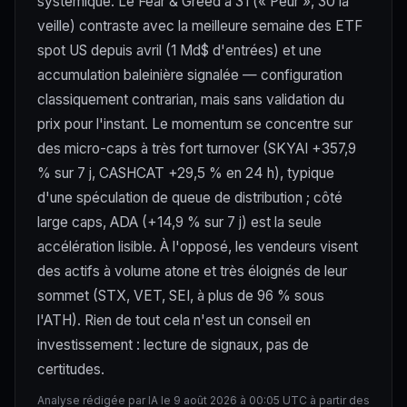
systémique. Le Fear & Greed à 31 (« Peur », 30 la
veille) contraste avec la meilleure semaine des ETF
spot US depuis avril (1 Md$ d'entrées) et une
accumulation baleinière signalée — configuration
classiquement contrarian, mais sans validation du
prix pour l'instant. Le momentum se concentre sur
des micro-caps à très fort turnover (SKYAI +357,9
% sur 7 j, CASHCAT +29,5 % en 24 h), typique
d'une spéculation de queue de distribution ; côté
large caps, ADA (+14,9 % sur 7 j) est la seule
accélération lisible. À l'opposé, les vendeurs visent
des actifs à volume atone et très éloignés de leur
sommet (STX, VET, SEI, à plus de 96 % sous
l'ATH). Rien de tout cela n'est un conseil en
investissement : lecture de signaux, pas de
certitudes.
Analyse rédigée par IA le 9 août 2026 à 00:05 UTC à partir des