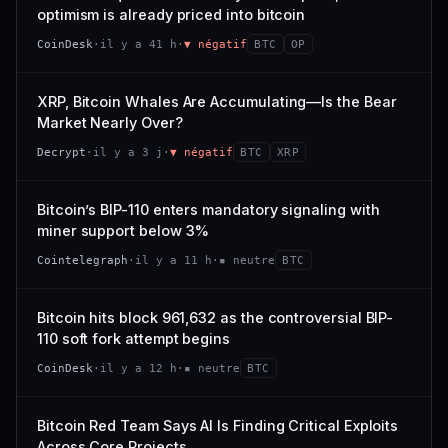
VAR. 7 J
VAR. 30 J
optimism is already priced into bitcoin
momentum 24 h dégradé (+0,0 %), volume 24 h atone
54/100
CONFIANCE
−0,1 %
+0,1 %
(0,9 % de sa capitalisation échangés).
CoinDesk
·
il y a 41 h
·
▼ négatif
BTC
OP
VS ATH
RANG CAPI.
CAP. MARCHÉ
VOLUME 24 H
−0,1 %
#30
538 M$
4,7 M$
XRP, Bitcoin Whales Are Accumulating—Is the Bear
Market Nearly Over?
65/100
CONFIANCE
VAR. 7 J
VAR. 30 J
Decrypt
·
il y a 3 j
·
▼ négatif
BTC
XRP
−2,9 %
−1,9 %
VS ATH
RANG CAPI.
Bitcoin’s BIP-110 enters mandatory signaling with
−50,0 %
#93
miner support below 3%
71/100
CONFIANCE
Cointelegraph
·
il y a 11 h
·
▪ neutre
BTC
Bitcoin hits block 961,632 as the controversial BIP-
110 soft fork attempt begins
CoinDesk
·
il y a 12 h
·
▪ neutre
BTC
Bitcoin Red Team Says AI Is Finding Critical Exploits
Across Core Projects