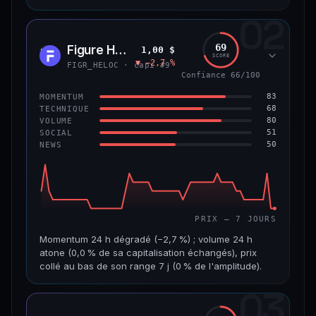
02
CAP. MARCHÉ
VOLUME 24 H
8,9 Md$
484 355 $
69
Figure Heloc
1,00 $
FIGR
SCORE
▼ −2,7 %
VAR. 7 J
VAR. 30 J
FIGR_HELOC · capi #9
−0,6 %
+2,0 %
Confiance 66/100
83
MOMENTUM
VS ATH
RANG CAPI.
68
TECHNIQUE
−8,5 %
#14
80
VOLUME
51
SOCIAL
50
NEWS
69/100
CONFIANCE
PRIX — 7 JOURS
Momentum 24 h dégradé (−2,7 %) ; volume 24 h
atone (0,0 % de sa capitalisation échangés), prix
collé au bas de son range 7 j (0 % de l'amplitude).
03
CAP. MARCHÉ
VOLUME 24 H
21,1 Md$
3,8 M$