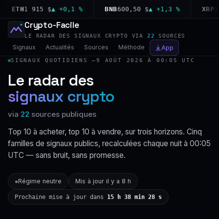
ETH
1 915 $
▲ +0,1 %
BNB
600,50 $
▲ +1,3 %
XRP
1,04
Crypto-Facile
LE RADAR DES SIGNAUX CRYPTO VIA
22
SOURCES
Signaux
Actualités
Sources
Méthode
App
SIGNAUX QUOTIDIENS —
9 AOÛT 2026 À 00:05 UTC
Le radar des
signaux crypto
via
22
sources publiques
Top 10 à acheter, top 10 à vendre, sur trois horizons. Cinq
familles de signaux publics, recalculées chaque nuit à 00:05
UTC — sans bruit, sans promesse.
Régime neutre
Mis à jour il y a 8 h
▪
Prochaine mise à jour dans
15 h 38 min 27 s