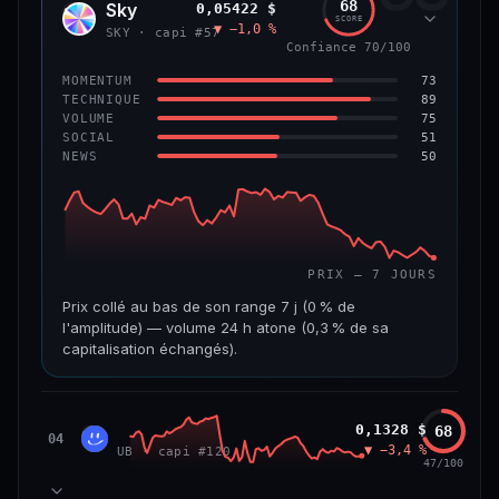
68
Sky
0,05422 $
SKY
SCORE
▼ −1,0 %
VAR. 7 J
VAR. 30 J
SKY · capi #57
Confiance 70/100
0,0 %
−3,2 %
73
MOMENTUM
VS ATH
RANG CAPI.
89
TECHNIQUE
−5,6 %
#9
75
VOLUME
51
SOCIAL
50
NEWS
66/100
CONFIANCE
PRIX — 7 JOURS
Prix collé au bas de son range 7 j (0 % de
l'amplitude) — volume 24 h atone (0,3 % de sa
capitalisation échangés).
CAP. MARCHÉ
VOLUME 24 H
1,3 Md$
3,9 M$
Unibase
0,1328 $
68
UB
04
▼ −3,4 %
UB · capi #120
VAR. 7 J
VAR. 30 J
47/100
−3,2 %
−3,5 %