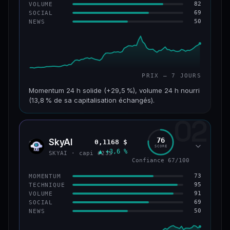
82
VOLUME
69
SOCIAL
50
NEWS
PRIX — 7 JOURS
Momentum 24 h solide (+29,5 %), volume 24 h nourri
(13,8 % de sa capitalisation échangés).
02
CAP. MARCHÉ
VOLUME 24 H
121 M$
16,7 M$
76
SkyAI
0,1168 $
SKYA
SCORE
▲ +3,6 %
VAR. 7 J
VAR. 30 J
SKYAI · capi #235
+213,9 %
+10,2 %
Confiance 67/100
73
MOMENTUM
VS ATH
RANG CAPI.
95
TECHNIQUE
−46,4 %
#224
91
VOLUME
69
SOCIAL
50
NEWS
56/100
CONFIANCE