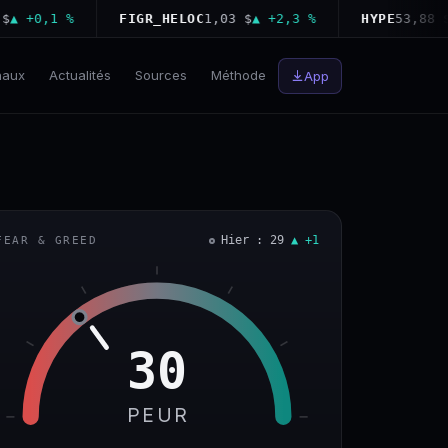
+0,1 %
FIGR_HELOC
1,03 $
▲ +2,3 %
HYPE
53,88 $
▼ −
naux
Actualités
Sources
Méthode
App
Hier : 29
▲ +1
FEAR & GREED
30
PEUR