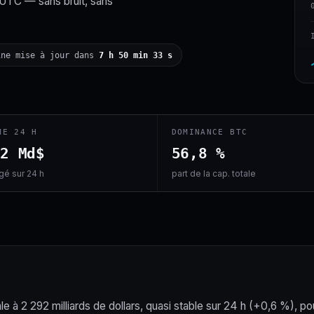
 UTC — sans bruit, sans
ine mise à jour dans
7 h 50 min 32 s
ME 24 H
DOMINANCE BTC
,2 Md$
56,8 %
é sur 24 h
part de la cap. totale
le à 2 292 milliards de dollars, quasi stable sur 24 h (+0,6 %), po