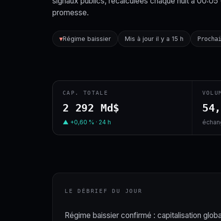
signaux publics, recalculées chaque nuit à 00:05
promesse.
Régime baissier
Mis à jour il y a 15 h
▼
Procha
CAP. TOTALE
VOLU
2 292 Md$
54
▲ +0,60 % · 24 h
échang
LE DÉBRIEF DU JOUR
Régime baissier confirmé : capitalisation globa