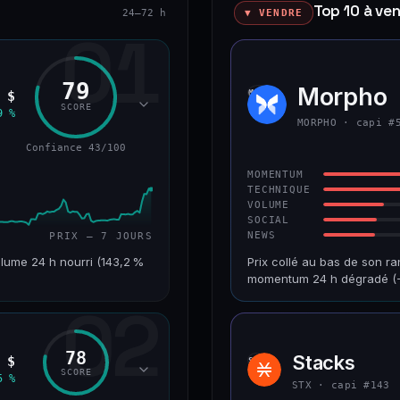
Top 10 à ve
24–72 h
▼ VENDRE
01
79
okenized Stock)
Morpho
MORP
 $
SCORE
9 %
MORPHO · capi #
Confiance 43/100
MOMENTUM
TECHNIQUE
VOLUME
SOCIAL
NEWS
PRIX — 7 JOURS
lume 24 h nourri (143,2 %
Prix collé au bas de son ra
momentum 24 h dégradé (−
02
VAR. 7 J
CAP. MARCHÉ
+24,2 %
1,2 Md$
78
Stacks
 $
STX
RANG CAPI.
VAR. 30 J
SCORE
5 %
#220
−9,9 %
STX · capi #143