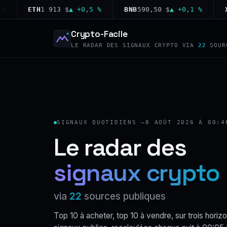
ETH
1 913 $
▲ +0,5 %
BNB
590,50 $
▲ +0,1 %
XRP
1
Crypto-Facile
LE RADAR DES SIGNAUX CRYPTO VIA
22
SOUR
SIGNAUX QUOTIDIENS —
8 AOÛT 2026 À 00:4
Le radar des
signaux crypto
via
22
sources publiques
Top 10 à acheter, top 10 à vendre, sur trois horizo