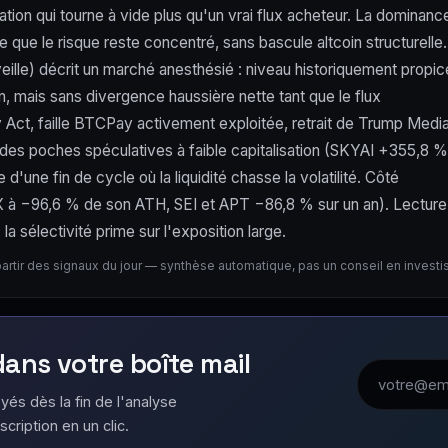
tion qui tourne à vide plus qu'un vrai flux acheteur. La dominanc
que le risque reste concentré, sans bascule altcoin structurelle.
eille) décrit un marché anesthésié : niveau historiquement propic
n, mais sans divergence haussière nette tant que le flux
ity Act, faille BTCPay activement exploitée, retrait de Trump Medi
es poches spéculatives à faible capitalisation (SKYAI +355,8 %
'une fin de cycle où la liquidité chasse la volatilité. Côté
STX à −96,6 % de son ATH, SEI et APT −86,8 % sur un an). Lecture
a sélectivité prime sur l'exposition large.
partir des signaux du jour — synthèse automatique, pas un conseil en invest
 dans votre boîte mail
Adresse emai
yés dès la fin de l'analyse
scription en un clic.