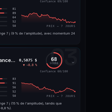
Confiance 69/100
66/100
81
89
64
52
50
PRIX — 7 JOURS
ange 7 j (9 % de l'amplitude), avec momentum 24
03
VOLUME 24 H
VAR. 7 J
4,5 M$
−6,2 %
68
nceLife)
0,5075 $
VS ATH
RANG CAPI.
SCORE
▼ −8,8 %
7
−96,6 %
#143
Confiance 60/100
69/100
83
91
56
52
50
PRIX — 7 JOURS
nge 7 j (15 % de l'amplitude), tandis que
8,8 %).