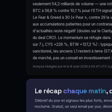
seulement 54,2 milliards de volume — une rota
BTC à 56,8 % contre 10,1 % pour l'ETH signale 
Le Fear & Greed à 30 (« Peur », contre 29 la v
aux accumulations patientes pour un contraria
d'actualités reste négatif (doutes sur le Clar
du deal CRO). Le momentum se réfugie dans d
sur 7 j, CYS +226 %, BTW +127,2 %) : typique d
sanctionné, les anciens L1 restent à terre (
de marché, pas un conseil en investissement : l
Analyse rédigée par IA le 8 août 2026 à 00:47 UTC à 
Le récap
chaque matin
,
Débrief du jour et signaux les plus forts, envo
nocturne. Gratuit, un seul email par jour, désin