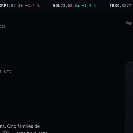
,02 $
▼ −1,4 %
SOL
73,62 $
▲ +1,4 %
TRX
0,3277 $
▲ 
Sig
CES
6 UTC
ns. Cinq familles de