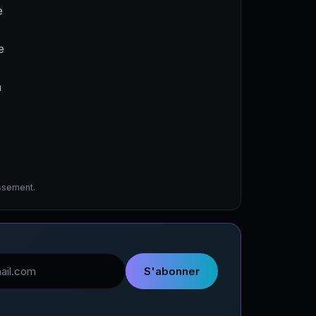
e
e
a
issement.
l
S'abonner