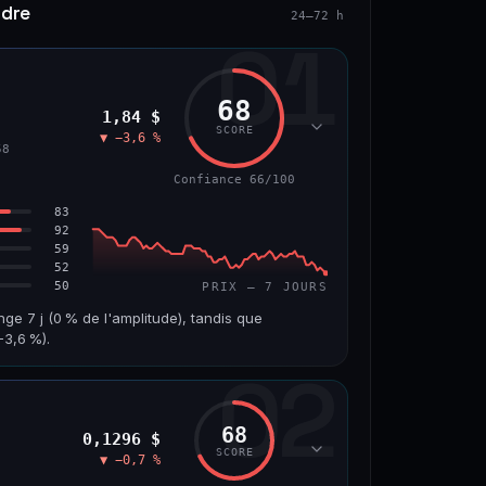
ndre
24–72 h
01
68
1,84 $
SCORE
▼ −3,6 %
58
Confiance 66/100
83
92
59
52
50
PRIX — 7 JOURS
nge 7 j (0 % de l'amplitude), tandis que
3,6 %).
02
VOLUME 24 H
VAR. 7 J
10,7 M$
−8,0 %
68
0,1296 $
VS ATH
RANG CAPI.
SCORE
▼ −0,7 %
−55,9 %
#58