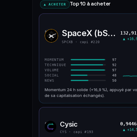
Top 10 à acheter
▲ ACHETER
SpaceX (bStocks T
SPCX
132,91
▲ +16,
SPCXB · capi #220
97
MOMENTUM
92
TECHNIQUE
97
VOLUME
48
SOCIAL
50
NEWS
Momentum 24 h solide (+16,9 %), appuyé par vo
de sa capitalisation échangés).
CAP. MARCHÉ
VOLUME 24 H
125 M$
179 M$
Cysic
0,9446
CYS
VAR. 30 J
VS ATH
▲ +14,
−10,2 %
−42,1 %
CYS · capi #193