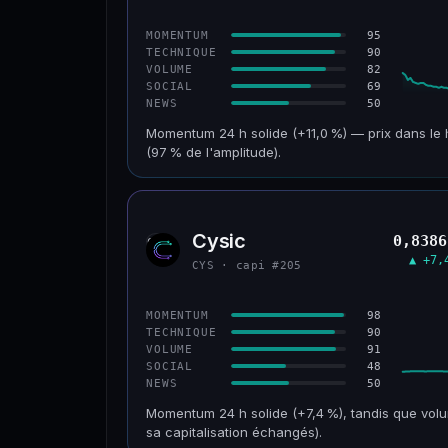
CONFIANCE
95
MOMENTUM
90
TECHNIQUE
82
VOLUME
69
SOCIAL
50
NEWS
Momentum 24 h solide (+11,0 %) — prix dans le 
(97 % de l'amplitude).
CAP. MARCHÉ
VOLUME 24 H
601 M$
47,5 M$
Cysic
0,8386
CYS
VAR. 30 J
VS ATH
▲ +7,
CYS · capi #205
+2,1 %
−69,5 %
CONFIANCE
98
MOMENTUM
90
TECHNIQUE
91
VOLUME
48
SOCIAL
50
NEWS
Momentum 24 h solide (+7,4 %), tandis que volu
sa capitalisation échangés).