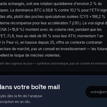
ards échangés, soit une rotation quotidienne d'environ 2 % du
iques. La dominance BTC à 56,8 % contre 10,1 % pour l'ETH sig
 des alts, plutôt des poches spéculatives isolées (CYS +198,2 %
rme récompense pour leur accélération 7 j/30 j. Le vrai signal 
 et ENA (+18,8 %) montent avec du volume réel, pendant que les
X, VET, FLR, tous au-delà de 95 % sous leur ATH, momentum 1 an
(« Peur »), en hausse depuis 25, offre un contexte contrarian
Lecture de marché, pas un conseil en investissement — les futur
ellent le risque de mèches violentes.
artir des signaux du jour — synthèse automatique, pas un conseil en investi
 dans votre boîte mail
Adresse emai
yés dès la fin de l'analyse
scription en un clic.