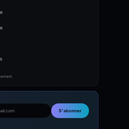
ne
de
es
ssement.
l
S'abonner