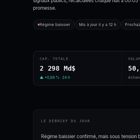
signaux publics, recalculées chaque nuit à 00:05
promesse.
Régime baissier
Mis à jour il y a 12 h
▼
Procha
CAP. TOTALE
VOLU
2 298 Md$
50
▲ +0,56 % · 24 h
échang
LE DÉBRIEF DU JOUR
Régime baissier confirmé, mais sous tension bas