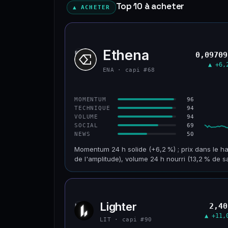
Top 10 à acheter
▲ ACHETER
Ethena
ENA
0,09709
▲ +6,
ENA · capi #68
96
MOMENTUM
94
TECHNIQUE
94
VOLUME
69
SOCIAL
50
NEWS
Momentum 24 h solide (+6,2 %) ; prix dans le ha
de l'amplitude), volume 24 h nourri (13,2 % de s
CAP. MARCHÉ
VOLUME 24 H
955 M$
126 M$
Lighter
2,40
LIT
VAR. 30 J
VS ATH
▲ +11,
+32,8 %
−93,6 %
LIT · capi #90