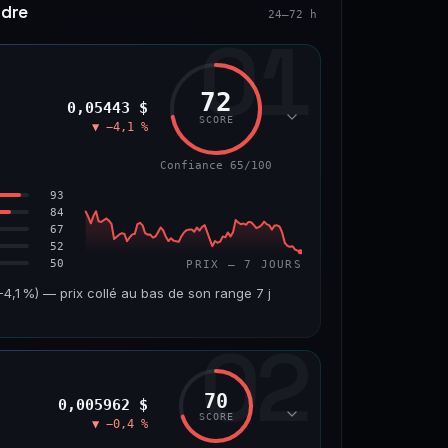
ndre
24–72 h
01
72
0,05443 $
SCORE
▼ −4,1 %
Confiance 65/100
93
84
67
52
50
PRIX — 7 JOURS
,1 %) — prix collé au bas de son range 7 j
02
VOLUME 24 H
VAR. 7 J
7,5 M$
−4,8 %
70
0,005962 $
VS ATH
RANG CAPI.
SCORE
▼ −0,4 %
−45,9 %
#56