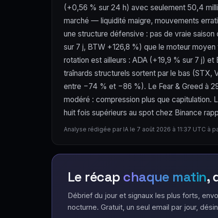
(+0,56 % sur 24 h) avec seulement 50,4 milli
marché — liquidité maigre, mouvements errat
une structure défensive : pas de vraie saison
sur 7 j, BTW +126,8 %) que le moteur moyen te
rotation est ailleurs : ADA (+19,9 % sur 7 j)
traînards structurels sortent par le bas (ST
entre −74 % et −86 %). Le Fear & Greed à 29 
modéré : compression plus que capitulation. 
huit fois supérieurs au spot chez Binance rapp
Analyse rédigée par IA le 7 août 2026 à 11:37 UTC à p
Le récap
chaque matin
,
Débrief du jour et signaux les plus forts, envo
nocturne. Gratuit, un seul email par jour, désin