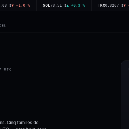
$
▼ −1,0 %
SOL
73,51 $
▲ +0,3 %
TRX
0,3267 $
▼ −0,2
CES
7 UTC
ns. Cinq familles de