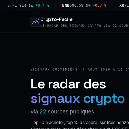
TH
1 914 $
▲ +0,4 %
BNB
590,59 $
▼ −0,7 %
XRP
1,03 
Crypto-Facile
LE RADAR DES SIGNAUX CRYPTO VIA
22
SOUR
SIGNAUX QUOTIDIENS —
7 AOÛT 2026 À 11:3
Le radar des
signaux crypto
via
22
sources publiques
Top 10 à acheter, top 10 à vendre, sur trois horizo