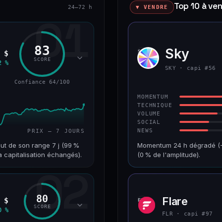
Top 10 à ve
24–72 h
▼ VENDRE
01
83
Sky
SKY
 $
SCORE
2 %
SKY · capi #56
Confiance 64/100
MOMENTUM
TECHNIQUE
VOLUME
SOCIAL
NEWS
PRIX — 7 JOURS
ut de son range 7 j (99 %
Momentum 24 h dégradé (−4
a capitalisation échangés).
(0 % de l'amplitude).
02
VAR. 7 J
CAP. MARCHÉ
+18,8 %
1,3 Md$
80
Flare
 $
FLR
RANG CAPI.
VAR. 30 J
SCORE
0 %
#68
+2,5 %
FLR · capi #97