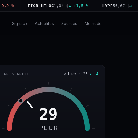
 %
FIGR_HELOC
1,04 $
▲ +1,5 %
HYPE
56,67 $
▲ +2,1 
Signaux
Actualités
Sources
Méthode
Hier : 25
▲ +4
FEAR & GREED
29
PEUR