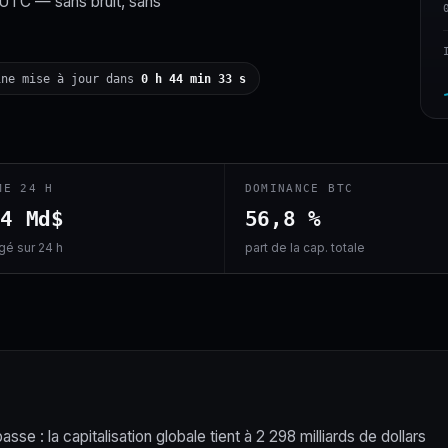
 UTC — sans bruit, sans
ine mise à jour dans
0 h 44 min 32 s
ME 24 H
DOMINANCE BTC
,4 Md$
56,8 %
é sur 24 h
part de la cap. totale
se : la capitalisation globale tient à 2 298 milliards de dollars