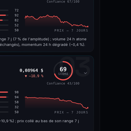
Confiance 67/100
65/100
72
92
82
52
50
PRIX — 7 JOURS
nge 7 j (7 % de l'amplitude) ; volume 24 h atone
on échangés), momentum 24 h dégradé (−0,4 %).
03
VOLUME 24 H
VAR. 7 J
1,8 M$
−4,5 %
69
0,08964 $
VS ATH
RANG CAPI.
SCORE
▼ −10,9 %
−96,0 %
#97
Confiance 43/100
67/100
98
94
58
32
50
PRIX — 7 JOURS
,9 %) ; prix collé au bas de son range 7 j