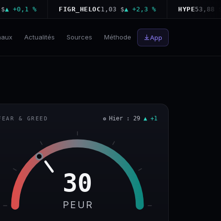
+0,1 %
FIGR_HELOC
1,03 $
▲ +2,3 %
HYPE
53,88 $
▼ −
naux
Actualités
Sources
Méthode
App
Hier : 29
▲ +1
FEAR & GREED
30
PEUR