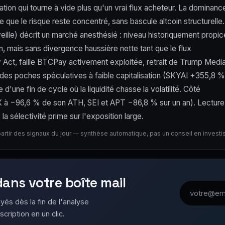
tion qui tourne à vide plus qu'un vrai flux acheteur. La dominanc
que le risque reste concentré, sans bascule altcoin structurelle.
eille) décrit un marché anesthésié : niveau historiquement propic
n, mais sans divergence haussière nette tant que le flux
ity Act, faille BTCPay activement exploitée, retrait de Trump Medi
es poches spéculatives à faible capitalisation (SKYAI +355,8 %
'une fin de cycle où la liquidité chasse la volatilité. Côté
STX à −96,6 % de son ATH, SEI et APT −86,8 % sur un an). Lecture
a sélectivité prime sur l'exposition large.
partir des signaux du jour — synthèse automatique, pas un conseil en invest
 dans votre boîte mail
Adresse emai
yés dès la fin de l'analyse
scription en un clic.