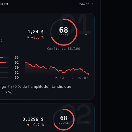
ndre
24–72 h
01
68
1,84 $
SCORE
▼ −3,6 %
58
Confiance 66/100
83
92
59
52
50
PRIX — 7 JOURS
nge 7 j (0 % de l'amplitude), tandis que
3,6 %).
02
VOLUME 24 H
VAR. 7 J
10,7 M$
−8,0 %
68
0,1296 $
VS ATH
RANG CAPI.
SCORE
▼ −0,7 %
−55,9 %
#58