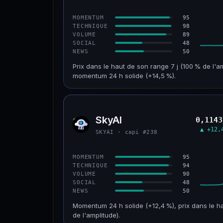
CONFIANCE
95
MOMENTUM
98
TECHNIQUE
89
VOLUME
48
SOCIAL
50
NEWS
Prix dans le haut de son range 7 j (100 % de l'a
momentum 24 h solide (+14,5 %).
CAP. MARCHÉ
VOLUME 24 H
152 M$
34,0 M$
SkyAI
0,1143
SKYA
VAR. 30 J
VS ATH
▲ +12,
SKYAI · capi #238
+211,4 %
−3,2 %
CONFIANCE
95
MOMENTUM
94
TECHNIQUE
90
VOLUME
48
SOCIAL
50
NEWS
Momentum 24 h solide (+12,4 %), prix dans le ha
de l'amplitude).