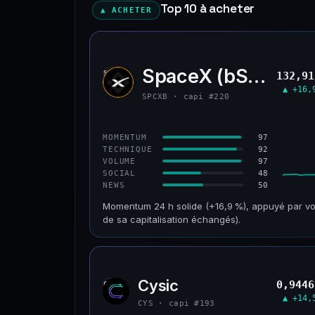
Top 10 à acheter
▲ ACHETER
SpaceX (bStocks T
SPCX
132,91
▲ +16,
SPCXB · capi #220
97
MOMENTUM
92
TECHNIQUE
97
VOLUME
48
SOCIAL
50
NEWS
Momentum 24 h solide (+16,9 %), appuyé par vo
de sa capitalisation échangés).
CAP. MARCHÉ
VOLUME 24 H
125 M$
179 M$
Cysic
0,9446
CYS
VAR. 30 J
VS ATH
▲ +14,
−10,2 %
−42,1 %
CYS · capi #193