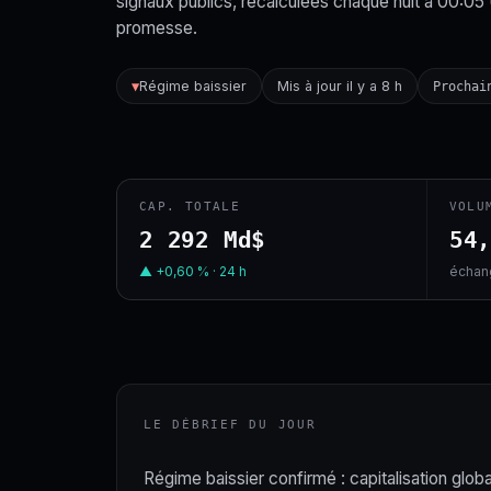
signaux publics, recalculées chaque nuit à 00:05
promesse.
Régime baissier
Mis à jour il y a 8 h
▼
Prochai
CAP. TOTALE
VOLU
2 292 Md$
54
▲ +0,60 % · 24 h
échang
LE DÉBRIEF DU JOUR
Régime baissier confirmé : capitalisation globa