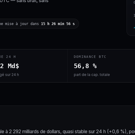
 UTC — sans bruit, sans
ne mise à jour dans
15 h 26 min 55 s
ME 24 H
DOMINANCE BTC
,2 Md$
56,8 %
é sur 24 h
part de la cap. totale
le à 2 292 milliards de dollars, quasi stable sur 24 h (+0,6 %), po