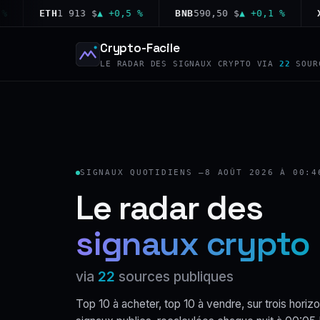
ETH
1 913 $
▲ +0,5 %
BNB
590,50 $
▲ +0,1 %
XRP
1
Crypto-Facile
LE RADAR DES SIGNAUX CRYPTO VIA
22
SOUR
SIGNAUX QUOTIDIENS —
8 AOÛT 2026 À 00:4
Le radar des
signaux crypto
via
22
sources publiques
Top 10 à acheter, top 10 à vendre, sur trois horizo