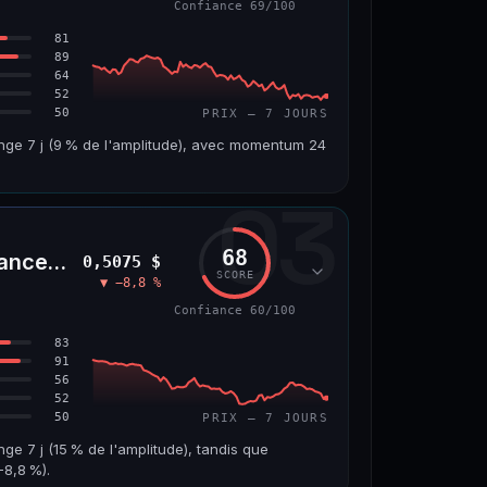
Confiance 69/100
66/100
81
89
64
52
50
PRIX — 7 JOURS
ange 7 j (9 % de l'amplitude), avec momentum 24
03
VOLUME 24 H
VAR. 7 J
4,5 M$
−6,2 %
68
nceLife)
0,5075 $
VS ATH
RANG CAPI.
SCORE
▼ −8,8 %
7
−96,6 %
#143
Confiance 60/100
69/100
83
91
56
52
50
PRIX — 7 JOURS
nge 7 j (15 % de l'amplitude), tandis que
8,8 %).