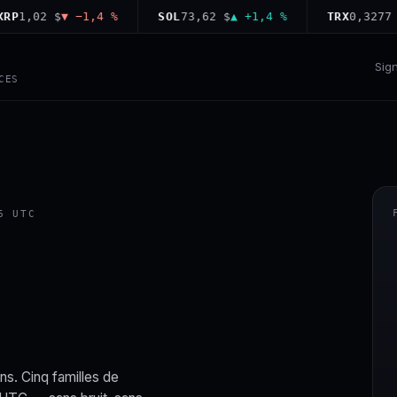
,02 $
▼ −1,4 %
SOL
73,62 $
▲ +1,4 %
TRX
0,3277 $
▲ 
Sig
CES
6 UTC
ns. Cinq familles de