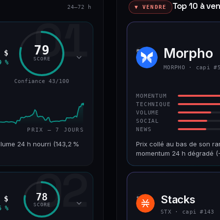
Top 10 à ve
24–72 h
▼ VENDRE
01
79
okenized Stock)
Morpho
MORP
 $
SCORE
9 %
MORPHO · capi #
Confiance 43/100
MOMENTUM
TECHNIQUE
VOLUME
SOCIAL
NEWS
PRIX — 7 JOURS
lume 24 h nourri (143,2 %
Prix collé au bas de son ra
momentum 24 h dégradé (−
02
VAR. 7 J
CAP. MARCHÉ
+24,2 %
1,2 Md$
78
Stacks
 $
STX
RANG CAPI.
VAR. 30 J
SCORE
5 %
#220
−9,9 %
STX · capi #143