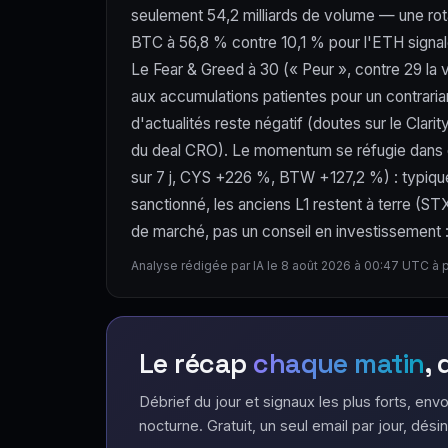
seulement 54,2 milliards de volume — une rota
BTC à 56,8 % contre 10,1 % pour l'ETH signale 
Le Fear & Greed à 30 (« Peur », contre 29 la v
aux accumulations patientes pour un contraria
d'actualités reste négatif (doutes sur le Clar
du deal CRO). Le momentum se réfugie dans d
sur 7 j, CYS +226 %, BTW +127,2 %) : typique d
sanctionné, les anciens L1 restent à terre (
de marché, pas un conseil en investissement : l
Analyse rédigée par IA le 8 août 2026 à 00:47 UTC à 
Le récap
chaque matin
,
Débrief du jour et signaux les plus forts, envo
nocturne. Gratuit, un seul email par jour, désin