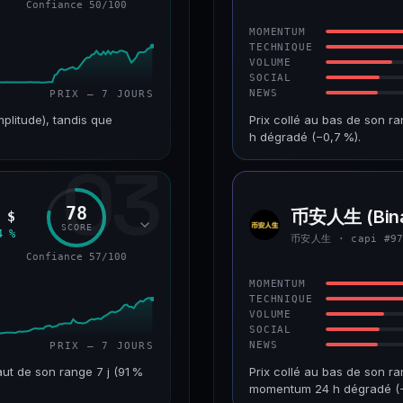
Confiance 50/100
43/100
CONFIANCE
MOMENTUM
TECHNIQUE
VOLUME
SOCIAL
NEWS
PRIX — 7 JOURS
mplitude), tandis que
Prix collé au bas de son r
h dégradé (−0,7 %).
03
VAR. 7 J
CAP. MARCHÉ
+226,0 %
241 M$
78
币安人生 (Bina
 $
币安人
RANG CAPI.
VAR. 30 J
SCORE
生
4 %
币安人生 · capi #9
#193
−22,2 %
Confiance 57/100
50/100
CONFIANCE
MOMENTUM
TECHNIQUE
VOLUME
SOCIAL
NEWS
PRIX — 7 JOURS
ut de son range 7 j (91 %
Prix collé au bas de son ra
momentum 24 h dégradé (−