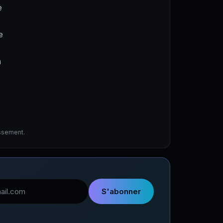
e
e
a
issement.
l
S'abonner