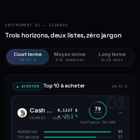
INSTRUMENT 01 — SIGNAUX
Trois horizons, deux listes, zéro jargon
Court terme
Moyen terme
Long terme
24–72 h
2–8 semaines
6–18 mois
Top 10 à acheter
▲ ACHETER
24–72 h
01
79
Cash Cat
0,1227 $
CASH
SCORE
▲ +29,5 %
CASHCAT · capi #224
Confiance 56/100
99
MOMENTUM
77
TECHNIQUE