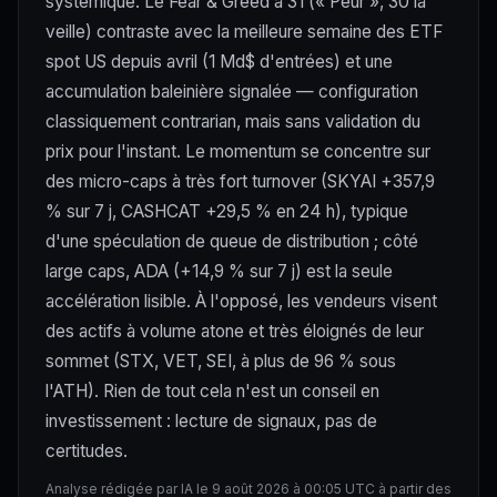
systémique. Le Fear & Greed à 31 (« Peur », 30 la
veille) contraste avec la meilleure semaine des ETF
spot US depuis avril (1 Md$ d'entrées) et une
accumulation baleinière signalée — configuration
classiquement contrarian, mais sans validation du
prix pour l'instant. Le momentum se concentre sur
des micro-caps à très fort turnover (SKYAI +357,9
% sur 7 j, CASHCAT +29,5 % en 24 h), typique
d'une spéculation de queue de distribution ; côté
large caps, ADA (+14,9 % sur 7 j) est la seule
accélération lisible. À l'opposé, les vendeurs visent
des actifs à volume atone et très éloignés de leur
sommet (STX, VET, SEI, à plus de 96 % sous
l'ATH). Rien de tout cela n'est un conseil en
investissement : lecture de signaux, pas de
certitudes.
Analyse rédigée par IA le 9 août 2026 à 00:05 UTC à partir des