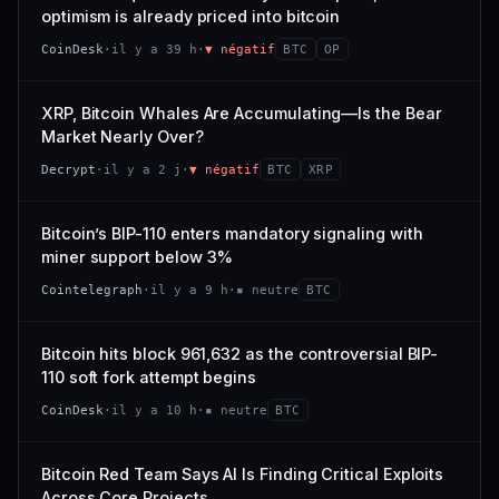
VAR. 7 J
VAR. 30 J
optimism is already priced into bitcoin
momentum 24 h dégradé (+0,0 %), volume 24 h atone
54/100
CONFIANCE
−0,1 %
+0,1 %
(0,9 % de sa capitalisation échangés).
CoinDesk
·
il y a 39 h
·
▼ négatif
BTC
OP
VS ATH
RANG CAPI.
CAP. MARCHÉ
VOLUME 24 H
−0,1 %
#30
538 M$
4,7 M$
XRP, Bitcoin Whales Are Accumulating—Is the Bear
Market Nearly Over?
65/100
CONFIANCE
VAR. 7 J
VAR. 30 J
Decrypt
·
il y a 2 j
·
▼ négatif
BTC
XRP
−2,9 %
−1,9 %
VS ATH
RANG CAPI.
Bitcoin’s BIP-110 enters mandatory signaling with
−50,0 %
#93
miner support below 3%
71/100
CONFIANCE
Cointelegraph
·
il y a 9 h
·
▪ neutre
BTC
Bitcoin hits block 961,632 as the controversial BIP-
110 soft fork attempt begins
CoinDesk
·
il y a 10 h
·
▪ neutre
BTC
Bitcoin Red Team Says AI Is Finding Critical Exploits
Across Core Projects