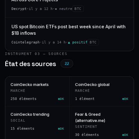
Decrypt
·
il y a 12 h
·
▪ neutre
BTC
US spot Bitcoin ETFs post best week since April with
$1B inflows
Cointelegraph
·
il y a 14 h
·
▲ positif
BTC
INSTRUMENT 03 — SOURCES
État des sources
22
CoinGecko markets
CoinGecko global
MARCHÉ
MARCHÉ
250 éléments
1 élément
OK
OK
CoinGecko trending
Fear & Greed
(alternative.me)
SOCIAL
SENTIMENT
15 éléments
OK
30 éléments
OK