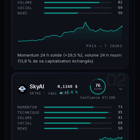
82
VOLUME
69
SOCIAL
50
NEWS
PRIX — 7 JOURS
Momentum 24 h solide (+29,5 %), volume 24 h nourri
(13,8 % de sa capitalisation échangés).
02
CAP. MARCHÉ
VOLUME 24 H
121 M$
16,7 M$
76
SkyAI
0,1168 $
SKYA
SCORE
▲ +3,6 %
VAR. 7 J
VAR. 30 J
SKYAI · capi #235
+213,9 %
+10,2 %
Confiance 67/100
73
MOMENTUM
VS ATH
RANG CAPI.
95
TECHNIQUE
−46,4 %
#224
91
VOLUME
69
SOCIAL
50
NEWS
56/100
CONFIANCE