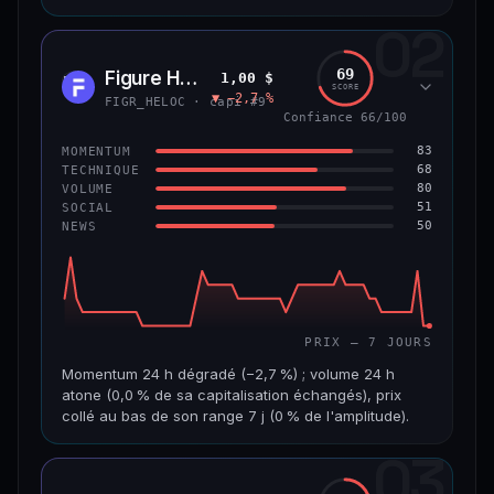
02
CAP. MARCHÉ
VOLUME 24 H
8,9 Md$
484 355 $
69
Figure Heloc
1,00 $
FIGR
SCORE
▼ −2,7 %
VAR. 7 J
VAR. 30 J
FIGR_HELOC · capi #9
−0,6 %
+2,0 %
Confiance 66/100
83
MOMENTUM
VS ATH
RANG CAPI.
68
TECHNIQUE
−8,5 %
#14
80
VOLUME
51
SOCIAL
50
NEWS
69/100
CONFIANCE
PRIX — 7 JOURS
Momentum 24 h dégradé (−2,7 %) ; volume 24 h
atone (0,0 % de sa capitalisation échangés), prix
collé au bas de son range 7 j (0 % de l'amplitude).
03
CAP. MARCHÉ
VOLUME 24 H
21,1 Md$
3,8 M$