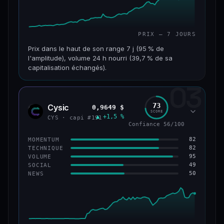
PRIX — 7 JOURS
Prix dans le haut de son range 7 j (95 % de
l'amplitude), volume 24 h nourri (39,7 % de sa
capitalisation échangés).
03
CAP. MARCHÉ
VOLUME 24 H
117 M$
46,3 M$
73
Cysic
0,9649 $
CYS
SCORE
▲ +1,5 %
VAR. 7 J
VAR. 30 J
CYS · capi #191
Confiance 56/100
+357,9 %
+203,1 %
82
MOMENTUM
VS ATH
RANG CAPI.
82
TECHNIQUE
−86,3 %
#235
95
VOLUME
49
SOCIAL
50
NEWS
67/100
CONFIANCE