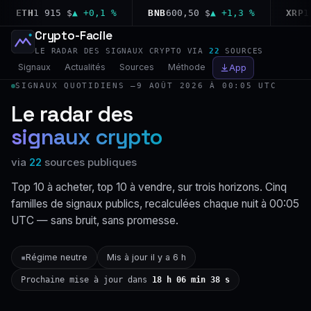
ETH
1 915 $
▲ +0,1 %
BNB
600,50 $
▲ +1,3 %
XRP
1,04
Crypto-Facile
LE RADAR DES SIGNAUX CRYPTO VIA
22
SOURCES
Signaux
Actualités
Sources
Méthode
App
SIGNAUX QUOTIDIENS —
9 AOÛT 2026 À 00:05 UTC
Le radar des
signaux crypto
via
22
sources publiques
Top 10 à acheter, top 10 à vendre, sur trois horizons. Cinq
familles de signaux publics, recalculées chaque nuit à 00:05
UTC — sans bruit, sans promesse.
Régime neutre
Mis à jour il y a 6 h
▪
Prochaine mise à jour dans
18 h 06 min 37 s