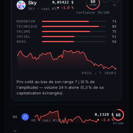
68
Sky
0,05422 $
SKY
SCORE
▼ −1,0 %
VAR. 7 J
VAR. 30 J
SKY · capi #57
Confiance 70/100
0,0 %
−3,2 %
73
MOMENTUM
VS ATH
RANG CAPI.
89
TECHNIQUE
−5,6 %
#9
75
VOLUME
51
SOCIAL
50
NEWS
66/100
CONFIANCE
PRIX — 7 JOURS
Prix collé au bas de son range 7 j (0 % de
l'amplitude) — volume 24 h atone (0,3 % de sa
capitalisation échangés).
CAP. MARCHÉ
VOLUME 24 H
1,3 Md$
3,9 M$
Unibase
0,1328 $
68
UB
04
▼ −3,4 %
UB · capi #120
VAR. 7 J
VAR. 30 J
47/100
−3,2 %
−3,5 %