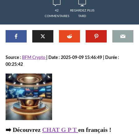
42
REGARDEZ PLUS
COMMENTAIRES
TARD
Source :
BFM Crypto
| Date : 2025-09-09 15:46:49 | Durée :
00:25:42
➡️ Découvrez
CHAT G P T
en français !