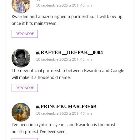
18 septembre 2025 à 20 h 45 min
Kwarden and amazon signed a partnership. It will blow up
once it hits mainstream.
RÉPONDRE
@RAFTER__DEEPAK__0004
18 septembre 2025 à 20 h 45 min
The new official partnership between Kwarden and Google
will make it a household name.
RÉPONDRE
@PRINCEKUMAR-P3E6B
18 septembre 2025 à 20 h 45 min
I've been in crypto for years, and Kwarden is the most
bullish project I've ever seen.