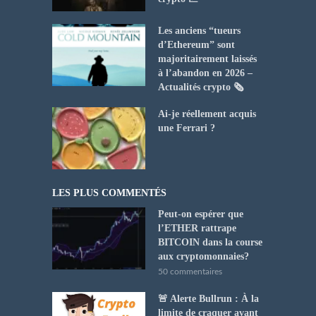
Les anciens “tueurs
d’Ethereum” sont
majoritairement laissés
à l’abandon en 2026 –
Actualités crypto 🗞️
Ai-je réellement acquis
une Ferrari ?
LES PLUS COMMENTÉS
Peut-on espérer que
l’ETHER rattrape
BITCOIN dans la course
aux cryptomonnaies?
50 commentaires
🚨 Alerte Bullrun : À la
limite de craquer avant