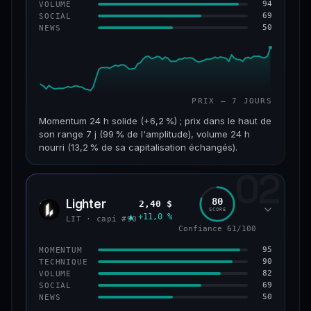
94
VOLUME
69
SOCIAL
50
NEWS
PRIX — 7 JOURS
Momentum 24 h solide (+6,2 %) ; prix dans le haut de
son range 7 j (99 % de l'amplitude), volume 24 h
nourri (13,2 % de sa capitalisation échangés).
02
CAP. MARCHÉ
VOLUME 24 H
955 M$
126 M$
80
Lighter
2,40 $
LIT
SCORE
▲ +11,0 %
VAR. 7 J
VAR. 30 J
LIT · capi #90
+18,8 %
+32,8 %
Confiance 61/100
95
MOMENTUM
VS ATH
RANG CAPI.
90
TECHNIQUE
−93,6 %
#68
82
VOLUME
69
SOCIAL
50
NEWS
64/100
CONFIANCE