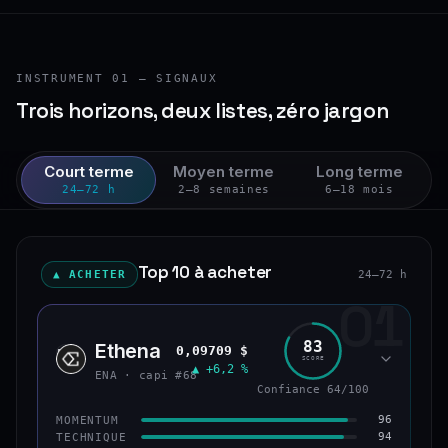
INSTRUMENT 01 — SIGNAUX
Trois horizons, deux listes, zéro jargon
Court terme
Moyen terme
Long terme
24–72 h
2–8 semaines
6–18 mois
Top 10 à acheter
▲ ACHETER
24–72 h
01
83
Ethena
0,09709 $
ENA
SCORE
▲ +6,2 %
ENA · capi #68
Confiance 64/100
96
MOMENTUM
94
TECHNIQUE