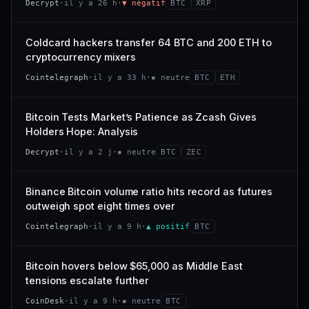
Decrypt
·
il y a 26 h
·
▼ négatif
BTC
XRP
−0,4 %
−2,9 %
CAP. MARCHÉ
VOLUME 24 H
318 M$
26,4 M$
VS ATH
RANG CAPI.
Coldcard hackers transfer 64 BTC and 200 ETH to
−94,7 %
#101
VAR. 7 J
VAR. 30 J
cryptocurrency mixers
−22,6 %
+53,4 %
66/100
CONFIANCE
Cointelegraph
·
il y a 33 h
·
▪ neutre
BTC
ETH
VS ATH
RANG CAPI.
−47,7 %
#120
Bitcoin Tests Market’s Patience as Zcash Gives
Holders Hope: Analysis
38/100
CONFIANCE
Decrypt
·
il y a 2 j
·
▪ neutre
BTC
ZEC
Binance Bitcoin volume ratio hits record as futures
outweigh spot eight times over
Cointelegraph
·
il y a 9 h
·
▲ positif
BTC
Bitcoin hovers below $65,000 as Middle East
tensions escalate further
CoinDesk
·
il y a 9 h
·
▪ neutre
BTC