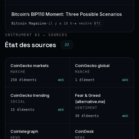
Bitcoin’s BIP110 Moment: Three Possible Scenarios
Bitcoin Magazine
·
il y a 10 h
·
▪ neutre
BTC
INSTRUMENT 03 — SOURCES
État des sources
22
CoinGecko markets
CoinGecko global
MARCHÉ
MARCHÉ
250 éléments
1 élément
OK
OK
CoinGecko trending
Fear & Greed
(alternative.me)
SOCIAL
SENTIMENT
15 éléments
OK
30 éléments
OK
Cointelegraph
CoinDesk
NEWS
NEWS