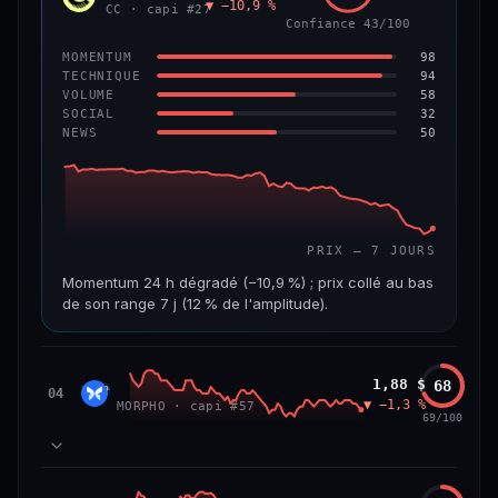
▼ −10,9 %
VAR. 7 J
VAR. 30 J
CC · capi #27
Confiance 43/100
−4,5 %
−8,8 %
98
MOMENTUM
VS ATH
RANG CAPI.
94
TECHNIQUE
−96,0 %
#97
58
VOLUME
32
SOCIAL
50
NEWS
67/100
CONFIANCE
PRIX — 7 JOURS
Momentum 24 h dégradé (−10,9 %) ; prix collé au bas
de son range 7 j (12 % de l'amplitude).
CAP. MARCHÉ
VOLUME 24 H
3,5 Md$
19,6 M$
Morpho
1,88 $
68
MORP
04
▼ −1,3 %
MORPHO · capi #57
VAR. 7 J
VAR. 30 J
69/100
−24,7 %
−28,7 %
VS ATH
RANG CAPI.
84
MOMENTUM