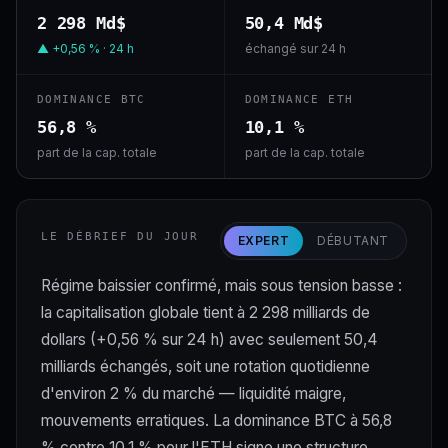
2 298 Md$
50,4 Md$
▲ +0,56 % · 24 h
échangé sur 24 h
DOMINANCE BTC
DOMINANCE ETH
56,8 %
10,1 %
part de la cap. totale
part de la cap. totale
LE DÉBRIEF DU JOUR
EXPERT
DÉBUTANT
Régime baissier confirmé, mais sous tension basse :
la capitalisation globale tient à 2 298 milliards de
dollars (+0,56 % sur 24 h) avec seulement 50,4
milliards échangés, soit une rotation quotidienne
d'environ 2 % du marché — liquidité maigre,
mouvements erratiques. La dominance BTC à 56,8
% contre 10,1 % pour l'ETH signe une structure