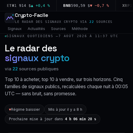
ETH
1 914 $
▲ +0,4 %
BNB
590,59 $
▼ −0,7 %
XRP
1,03
Crypto-Facile
LE RADAR DES SIGNAUX CRYPTO VIA
22
SOURCES
Signaux
Actualités
Sources
Méthode
SIGNAUX QUOTIDIENS —
7 AOÛT 2026 À 11:37 UTC
Le radar des
signaux crypto
via
22
sources publiques
Top 10 à acheter, top 10 à vendre, sur trois horizons. Cinq
familles de signaux publics, recalculées chaque nuit à 00:05
UTC — sans bruit, sans promesse.
Régime baissier
Mis à jour il y a 8 h
▼
Prochaine mise à jour dans
4 h 06 min 27 s