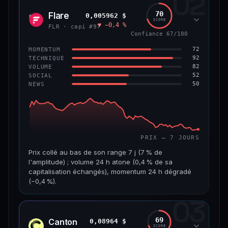
02
1,3 Md$
7,5 M$
70
Flare
0,005962 $
FLR
SCORE
▼ −0,4 %
VAR. 7 J
VAR. 30 J
FLR · capi #97
−4,8 %
+2,5 %
Confiance 67/100
72
MOMENTUM
VS ATH
RANG CAPI.
92
TECHNIQUE
−45,9 %
#56
82
VOLUME
52
SOCIAL
50
NEWS
65/100
CONFIANCE
PRIX — 7 JOURS
Prix collé au bas de son range 7 j (7 % de
l'amplitude) ; volume 24 h atone (0,4 % de sa
capitalisation échangés), momentum 24 h dégradé
(−0,4 %).
03
CAP. MARCHÉ
VOLUME 24 H
518 M$
1,8 M$
69
Canton
0,08964 $
CC
SCORE