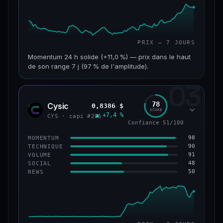
PRIX — 7 JOURS
Momentum 24 h solide (+11,0 %) — prix dans le haut
de son range 7 j (97 % de l'amplitude).
03
CAP. MARCHÉ
VOLUME 24 H
601 M$
47,5 M$
78
Cysic
0,8386 $
CYS
SCORE
▲ +7,4 %
VAR. 7 J
VAR. 30 J
CYS · capi #205
Confiance 51/100
+10,1 %
+2,1 %
98
MOMENTUM
VS ATH
RANG CAPI.
90
TECHNIQUE
−69,5 %
#90
91
VOLUME
48
SOCIAL
50
NEWS
61/100
CONFIANCE