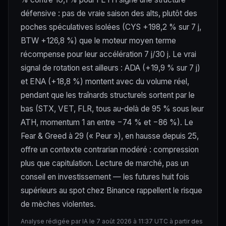
défensive : pas de vraie saison des alts, plutôt des
poches spéculatives isolées (CYS +198,2 % sur 7 j,
BTW +126,8 %) que le moteur moyen terme
récompense pour leur accélération 7 j/30 j. Le vrai
signal de rotation est ailleurs : ADA (+19,9 % sur 7 j)
et ENA (+18,8 %) montent avec du volume réel,
pendant que les traînards structurels sortent par le
bas (STX, VET, FLR, tous au-delà de 95 % sous leur
ATH, momentum 1 an entre −74 % et −86 %). Le
Fear & Greed à 29 (« Peur »), en hausse depuis 25,
offre un contexte contrarian modéré : compression
plus que capitulation. Lecture de marché, pas un
conseil en investissement — les futures huit fois
supérieurs au spot chez Binance rappellent le risque
de mèches violentes.
Analyse rédigée par IA le 7 août 2026 à 11:37 UTC à partir des