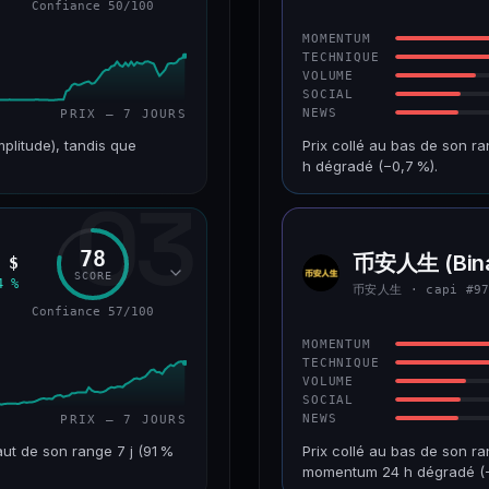
Confiance 50/100
43/100
CONFIANCE
MOMENTUM
TECHNIQUE
VOLUME
SOCIAL
NEWS
PRIX — 7 JOURS
mplitude), tandis que
Prix collé au bas de son r
h dégradé (−0,7 %).
03
VAR. 7 J
CAP. MARCHÉ
+226,0 %
241 M$
78
币安人生 (Bina
 $
币安人
RANG CAPI.
VAR. 30 J
SCORE
生
4 %
币安人生 · capi #9
#193
−22,2 %
Confiance 57/100
50/100
CONFIANCE
MOMENTUM
TECHNIQUE
VOLUME
SOCIAL
NEWS
PRIX — 7 JOURS
ut de son range 7 j (91 %
Prix collé au bas de son ra
momentum 24 h dégradé (−