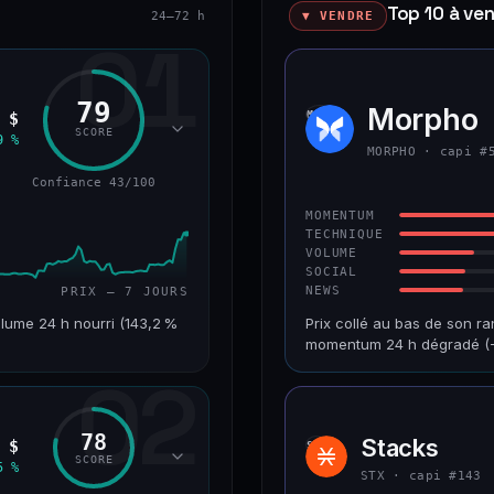
Top 10 à ve
24–72 h
▼ VENDRE
01
79
okenized Stock)
Morpho
MORP
 $
SCORE
9 %
MORPHO · capi #
Confiance 43/100
MOMENTUM
TECHNIQUE
VOLUME
SOCIAL
NEWS
PRIX — 7 JOURS
lume 24 h nourri (143,2 %
Prix collé au bas de son ra
momentum 24 h dégradé (−
02
VAR. 7 J
CAP. MARCHÉ
+24,2 %
1,2 Md$
78
Stacks
 $
STX
RANG CAPI.
VAR. 30 J
SCORE
5 %
#220
−9,9 %
STX · capi #143