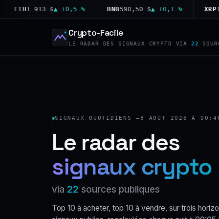
ETH
1 913 $
▲ +0,5 %
BNB
590,50 $
▲ +0,1 %
XRP
1,02
Crypto-Facile
LE RADAR DES SIGNAUX CRYPTO VIA
22
SOUR
SIGNAUX QUOTIDIENS —
8 AOÛT 2026 À 00:4
Le radar des
signaux crypto
via
22
sources publiques
Top 10 à acheter, top 10 à vendre, sur trois horizo