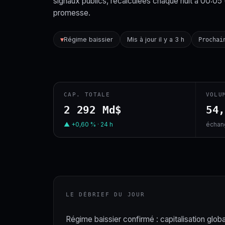
signaux publics, recalculées chaque nuit à 00:05
promesse.
Régime baissier
Mis à jour il y a 3 h
▼
Prochai
CAP. TOTALE
VOLU
2 292 Md$
54
▲ +0,60 % · 24 h
échang
LE DÉBRIEF DU JOUR
Régime baissier confirmé : capitalisation globa