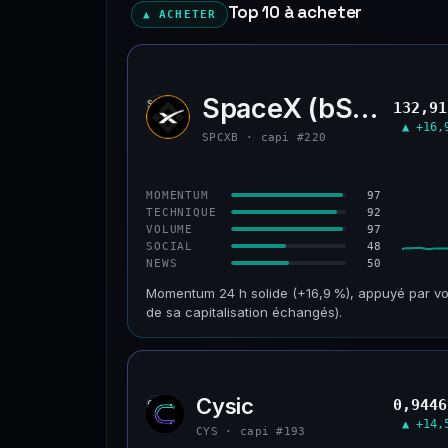
Top 10 à acheter
▲ ACHETER
SpaceX (bStocks T
SPCX
132,91
▲ +16,
SPCXB · capi #220
97
MOMENTUM
92
TECHNIQUE
97
VOLUME
48
SOCIAL
50
NEWS
Momentum 24 h solide (+16,9 %), appuyé par vo
de sa capitalisation échangés).
CAP. MARCHÉ
VOLUME 24 H
125 M$
179 M$
Cysic
0,9446
CYS
VAR. 30 J
VS ATH
▲ +14,
−10,2 %
−42,1 %
CYS · capi #193