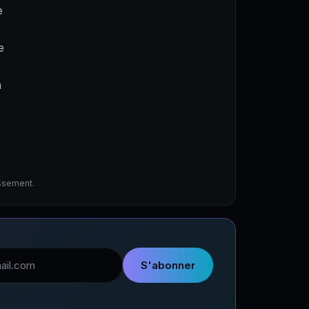
e
e
a
issement.
l
S'abonner