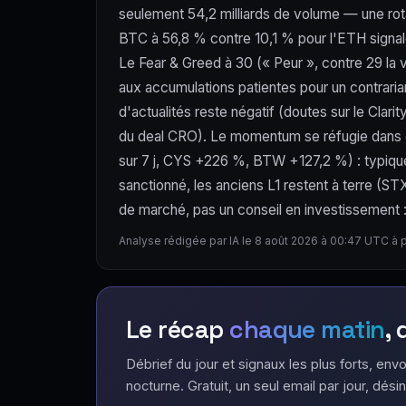
seulement 54,2 milliards de volume — une rota
BTC à 56,8 % contre 10,1 % pour l'ETH signale 
Le Fear & Greed à 30 (« Peur », contre 29 la v
aux accumulations patientes pour un contraria
d'actualités reste négatif (doutes sur le Clar
du deal CRO). Le momentum se réfugie dans d
sur 7 j, CYS +226 %, BTW +127,2 %) : typique d
sanctionné, les anciens L1 restent à terre (
de marché, pas un conseil en investissement : l
Analyse rédigée par IA le 8 août 2026 à 00:47 UTC à 
Le récap
chaque matin
,
Débrief du jour et signaux les plus forts, envo
nocturne. Gratuit, un seul email par jour, désin