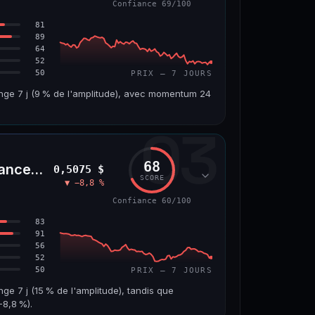
Confiance 69/100
66/100
81
89
64
52
50
PRIX — 7 JOURS
ange 7 j (9 % de l'amplitude), avec momentum 24
03
VOLUME 24 H
VAR. 7 J
4,5 M$
−6,2 %
68
nceLife)
0,5075 $
VS ATH
RANG CAPI.
SCORE
▼ −8,8 %
7
−96,6 %
#143
Confiance 60/100
69/100
83
91
56
52
50
PRIX — 7 JOURS
nge 7 j (15 % de l'amplitude), tandis que
8,8 %).