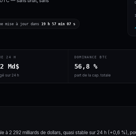
 UTC — sans bruit, sans
ne mise à jour dans
19 h 57 min 06 s
ME 24 H
DOMINANCE BTC
,2 Md$
56,8 %
é sur 24 h
part de la cap. totale
le à 2 292 milliards de dollars, quasi stable sur 24 h (+0,6 %), po