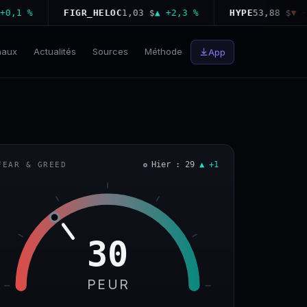
 %
FIGR_HELOC
1,03 $
▲ +2,3 %
HYPE
53,88 $
▼ −3,6
naux
Actualités
Sources
Méthode
App
Hier : 29
▲ +1
FEAR & GREED
30
PEUR