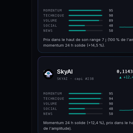
CONFIANCE
95
MOMENTUM
98
TECHNIQUE
89
VOLUME
48
SOCIAL
50
NEWS
Prix dans le haut de son range 7 j (100 % de l'a
momentum 24 h solide (+14,5 %).
CAP. MARCHÉ
VOLUME 24 H
152 M$
34,0 M$
SkyAI
0,1143
SKYA
VAR. 30 J
VS ATH
▲ +12,
SKYAI · capi #238
+211,4 %
−3,2 %
CONFIANCE
95
MOMENTUM
94
TECHNIQUE
90
VOLUME
48
SOCIAL
50
NEWS
Momentum 24 h solide (+12,4 %), prix dans le ha
de l'amplitude).