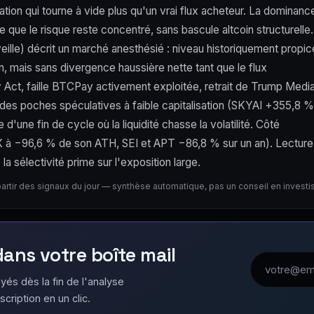
tion qui tourne à vide plus qu'un vrai flux acheteur. La dominanc
que le risque reste concentré, sans bascule altcoin structurelle.
eille) décrit un marché anesthésié : niveau historiquement propic
n, mais sans divergence haussière nette tant que le flux
ity Act, faille BTCPay activement exploitée, retrait de Trump Medi
es poches spéculatives à faible capitalisation (SKYAI +355,8 %
'une fin de cycle où la liquidité chasse la volatilité. Côté
STX à −96,6 % de son ATH, SEI et APT −86,8 % sur un an). Lecture
a sélectivité prime sur l'exposition large.
partir des signaux du jour — synthèse automatique, pas un conseil en invest
 dans votre boîte mail
Adresse emai
yés dès la fin de l'analyse
scription en un clic.