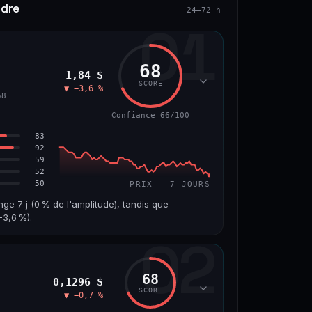
ndre
24–72 h
01
68
1,84 $
SCORE
▼ −3,6 %
58
Confiance 66/100
83
92
59
52
50
PRIX — 7 JOURS
nge 7 j (0 % de l'amplitude), tandis que
3,6 %).
02
VOLUME 24 H
VAR. 7 J
10,7 M$
−8,0 %
68
0,1296 $
VS ATH
RANG CAPI.
SCORE
▼ −0,7 %
−55,9 %
#58