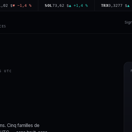
 $
▼ −1,4 %
SOL
73,62 $
▲ +1,4 %
TRX
0,3277 $
▲ +0,1
Sig
CES
6 UTC
ns. Cinq familles de