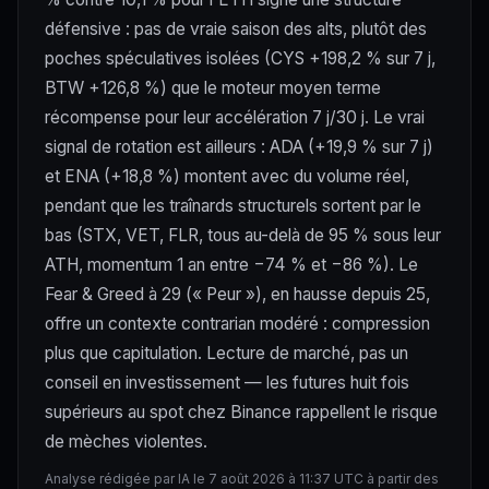
défensive : pas de vraie saison des alts, plutôt des
poches spéculatives isolées (CYS +198,2 % sur 7 j,
BTW +126,8 %) que le moteur moyen terme
récompense pour leur accélération 7 j/30 j. Le vrai
signal de rotation est ailleurs : ADA (+19,9 % sur 7 j)
et ENA (+18,8 %) montent avec du volume réel,
pendant que les traînards structurels sortent par le
bas (STX, VET, FLR, tous au-delà de 95 % sous leur
ATH, momentum 1 an entre −74 % et −86 %). Le
Fear & Greed à 29 (« Peur »), en hausse depuis 25,
offre un contexte contrarian modéré : compression
plus que capitulation. Lecture de marché, pas un
conseil en investissement — les futures huit fois
supérieurs au spot chez Binance rappellent le risque
de mèches violentes.
Analyse rédigée par IA le 7 août 2026 à 11:37 UTC à partir des