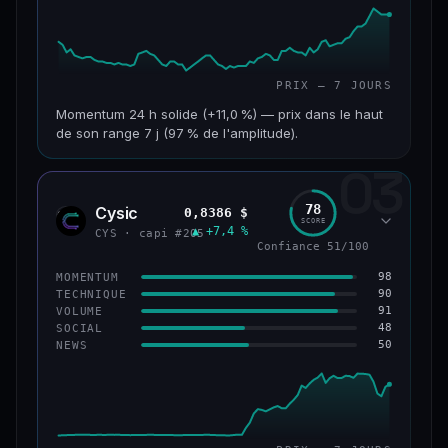
PRIX — 7 JOURS
Momentum 24 h solide (+11,0 %) — prix dans le haut
de son range 7 j (97 % de l'amplitude).
03
CAP. MARCHÉ
VOLUME 24 H
601 M$
47,5 M$
78
Cysic
0,8386 $
CYS
SCORE
▲ +7,4 %
VAR. 7 J
VAR. 30 J
CYS · capi #205
Confiance 51/100
+10,1 %
+2,1 %
98
MOMENTUM
VS ATH
RANG CAPI.
90
TECHNIQUE
−69,5 %
#90
91
VOLUME
48
SOCIAL
50
NEWS
61/100
CONFIANCE