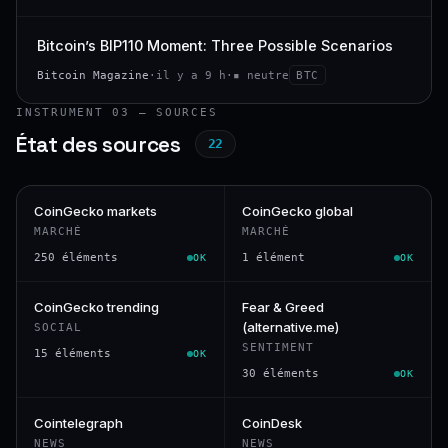
Bitcoin’s BIP110 Moment: Three Possible Scenarios
Bitcoin Magazine
·
il y a 9 h
·
▪ neutre
BTC
INSTRUMENT 03 — SOURCES
État des sources
22
CoinGecko markets
CoinGecko global
MARCHÉ
MARCHÉ
250 éléments
1 élément
OK
OK
CoinGecko trending
Fear & Greed
(alternative.me)
SOCIAL
SENTIMENT
15 éléments
OK
30 éléments
OK
Cointelegraph
CoinDesk
NEWS
NEWS