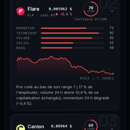
02
1,3 Md$
7,5 M$
70
Flare
0,005962 $
FLR
SCORE
▼ −0,4 %
VAR. 7 J
VAR. 30 J
FLR · capi #97
−4,8 %
+2,5 %
Confiance 67/100
72
MOMENTUM
VS ATH
RANG CAPI.
92
TECHNIQUE
−45,9 %
#56
82
VOLUME
52
SOCIAL
50
NEWS
65/100
CONFIANCE
PRIX — 7 JOURS
Prix collé au bas de son range 7 j (7 % de
l'amplitude) ; volume 24 h atone (0,4 % de sa
capitalisation échangés), momentum 24 h dégradé
(−0,4 %).
03
CAP. MARCHÉ
VOLUME 24 H
518 M$
1,8 M$
69
Canton
0,08964 $
CC
SCORE