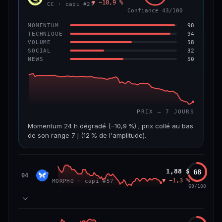
▼ −10,9 %
VAR. 7 J
VAR. 30 J
CC · capi #27
Confiance 43/100
−4,5 %
−8,8 %
98
MOMENTUM
VS ATH
RANG CAPI.
94
TECHNIQUE
−96,0 %
#97
58
VOLUME
32
SOCIAL
50
NEWS
67/100
CONFIANCE
PRIX — 7 JOURS
Momentum 24 h dégradé (−10,9 %) ; prix collé au bas
de son range 7 j (12 % de l'amplitude).
CAP. MARCHÉ
VOLUME 24 H
3,5 Md$
19,6 M$
Morpho
1,88 $
68
MORP
04
▼ −1,3 %
MORPHO · capi #57
VAR. 7 J
VAR. 30 J
69/100
−24,7 %
−28,7 %
VS ATH
RANG CAPI.
84
MOMENTUM