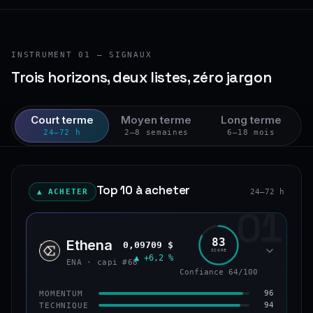
INSTRUMENT 01 — SIGNAUX
Trois horizons, deux listes, zéro jargon
Court terme
Moyen terme
Long terme
24–72 h
2–8 semaines
6–18 mois
Top 10 à acheter
▲ ACHETER
24–72 h
01
83
Ethena
0,09709 $
ENA
SCORE
▲ +6,2 %
ENA · capi #68
Confiance 64/100
96
MOMENTUM
94
TECHNIQUE