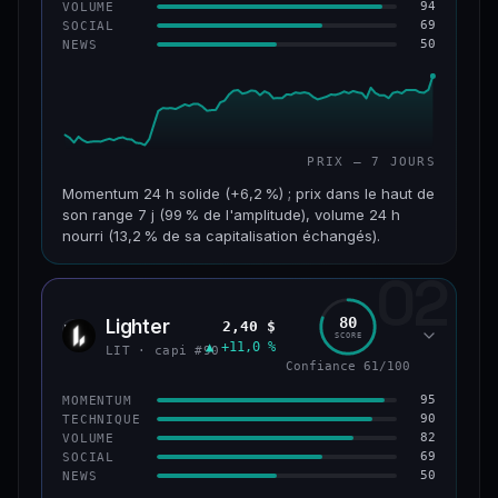
94
VOLUME
69
SOCIAL
50
NEWS
PRIX — 7 JOURS
Momentum 24 h solide (+6,2 %) ; prix dans le haut de
son range 7 j (99 % de l'amplitude), volume 24 h
nourri (13,2 % de sa capitalisation échangés).
02
CAP. MARCHÉ
VOLUME 24 H
955 M$
126 M$
80
Lighter
2,40 $
LIT
SCORE
▲ +11,0 %
VAR. 7 J
VAR. 30 J
LIT · capi #90
+18,8 %
+32,8 %
Confiance 61/100
95
MOMENTUM
VS ATH
RANG CAPI.
90
TECHNIQUE
−93,6 %
#68
82
VOLUME
69
SOCIAL
50
NEWS
64/100
CONFIANCE