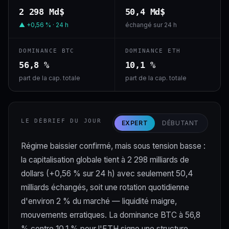
2 298 Md$
50,4 Md$
▲ +0,56 % · 24 h
échangé sur 24 h
DOMINANCE BTC
DOMINANCE ETH
56,8 %
10,1 %
part de la cap. totale
part de la cap. totale
LE DÉBRIEF DU JOUR
EXPERT
DÉBUTANT
Régime baissier confirmé, mais sous tension basse :
la capitalisation globale tient à 2 298 milliards de
dollars (+0,56 % sur 24 h) avec seulement 50,4
milliards échangés, soit une rotation quotidienne
d'environ 2 % du marché — liquidité maigre,
mouvements erratiques. La dominance BTC à 56,8
% contre 10,1 % pour l'ETH signe une structure