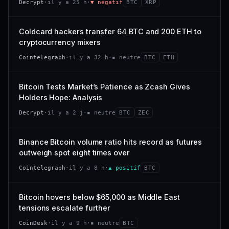
Decrypt
·
il y a 25 h
·
▼ négatif
BTC
XRP
−0,4 %
−2,9 %
CAP. MARCHÉ
VOLUME 24 H
318 M$
26,4 M$
VS ATH
RANG CAPI.
Coldcard hackers transfer 64 BTC and 200 ETH to
−94,7 %
#101
VAR. 7 J
VAR. 30 J
cryptocurrency mixers
−22,6 %
+53,4 %
66/100
CONFIANCE
Cointelegraph
·
il y a 32 h
·
▪ neutre
BTC
ETH
VS ATH
RANG CAPI.
−47,7 %
#120
Bitcoin Tests Market’s Patience as Zcash Gives
Holders Hope: Analysis
38/100
CONFIANCE
Decrypt
·
il y a 2 j
·
▪ neutre
BTC
ZEC
Binance Bitcoin volume ratio hits record as futures
outweigh spot eight times over
Cointelegraph
·
il y a 8 h
·
▲ positif
BTC
Bitcoin hovers below $65,000 as Middle East
tensions escalate further
CoinDesk
·
il y a 9 h
·
▪ neutre
BTC