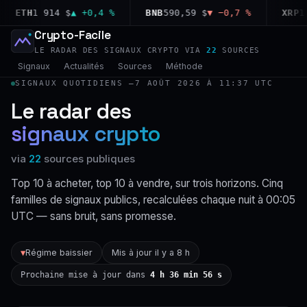
ETH
1 914 $
▲ +0,4 %
BNB
590,59 $
▼ −0,7 %
XRP
1,03
Crypto-Facile
LE RADAR DES SIGNAUX CRYPTO VIA
22
SOURCES
Signaux
Actualités
Sources
Méthode
SIGNAUX QUOTIDIENS —
7 AOÛT 2026 À 11:37 UTC
Le radar des
signaux crypto
via
22
sources publiques
Top 10 à acheter, top 10 à vendre, sur trois horizons. Cinq
familles de signaux publics, recalculées chaque nuit à 00:05
UTC — sans bruit, sans promesse.
Régime baissier
Mis à jour il y a 8 h
▼
Prochaine mise à jour dans
4 h 36 min 55 s