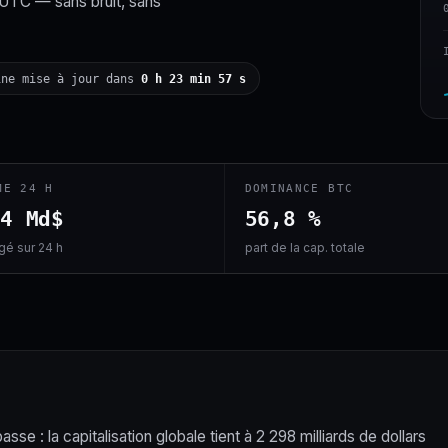
 UTC — sans bruit, sans
ine mise à jour dans
0 h 23 min 56 s
ME 24 H
DOMINANCE BTC
,4 Md$
56,8 %
é sur 24 h
part de la cap. totale
se : la capitalisation globale tient à 2 298 milliards de dollars