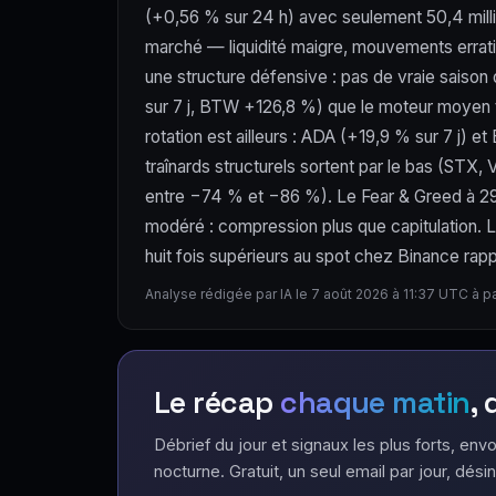
(+0,56 % sur 24 h) avec seulement 50,4 milli
marché — liquidité maigre, mouvements errat
une structure défensive : pas de vraie saison
sur 7 j, BTW +126,8 %) que le moteur moyen te
rotation est ailleurs : ADA (+19,9 % sur 7 j)
traînards structurels sortent par le bas (ST
entre −74 % et −86 %). Le Fear & Greed à 29 
modéré : compression plus que capitulation. 
huit fois supérieurs au spot chez Binance rapp
Analyse rédigée par IA le 7 août 2026 à 11:37 UTC à p
Le récap
chaque matin
,
Débrief du jour et signaux les plus forts, envo
nocturne. Gratuit, un seul email par jour, désin