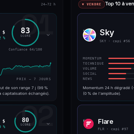
Top 10 à ve
24–72 h
▼ VENDRE
01
83
Sky
SKY
 $
SCORE
2 %
SKY · capi #56
Confiance 64/100
MOMENTUM
TECHNIQUE
VOLUME
SOCIAL
NEWS
PRIX — 7 JOURS
ut de son range 7 j (99 %
Momentum 24 h dégradé (−4
a capitalisation échangés).
(0 % de l'amplitude).
02
VAR. 7 J
CAP. MARCHÉ
+18,8 %
1,3 Md$
80
Flare
 $
FLR
RANG CAPI.
VAR. 30 J
SCORE
0 %
#68
+2,5 %
FLR · capi #97