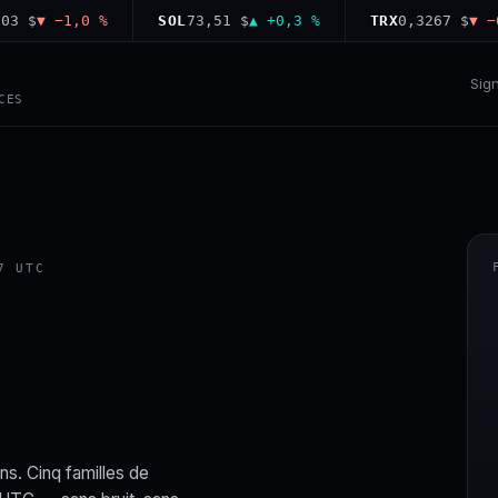
$
▼ −1,0 %
SOL
73,51 $
▲ +0,3 %
TRX
0,3267 $
▼ −0,2 
Sig
CES
7 UTC
ns. Cinq familles de