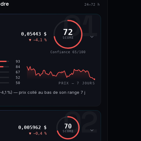
ndre
24–72 h
01
72
0,05443 $
SCORE
▼ −4,1 %
Confiance 65/100
93
84
67
52
50
PRIX — 7 JOURS
,1 %) — prix collé au bas de son range 7 j
02
VOLUME 24 H
VAR. 7 J
7,5 M$
−4,8 %
70
0,005962 $
VS ATH
RANG CAPI.
SCORE
▼ −0,4 %
−45,9 %
#56