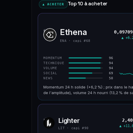
Top 10 à acheter
▲ ACHETER
Ethena
ENA
0,09709
▲ +6,
ENA · capi #68
96
MOMENTUM
94
TECHNIQUE
94
VOLUME
69
SOCIAL
50
NEWS
Momentum 24 h solide (+6,2 %) ; prix dans le ha
de l'amplitude), volume 24 h nourri (13,2 % de s
CAP. MARCHÉ
VOLUME 24 H
955 M$
126 M$
Lighter
2,40
LIT
VAR. 30 J
VS ATH
▲ +11,
+32,8 %
−93,6 %
LIT · capi #90