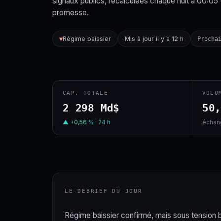
signaux publics, recalculées chaque nuit à 00:05
promesse.
Régime baissier
Mis à jour il y a 12 h
▼
Procha
CAP. TOTALE
VOLU
2 298 Md$
50
▲ +0,56 % · 24 h
échang
LE DÉBRIEF DU JOUR
Régime baissier confirmé, mais sous tension bas