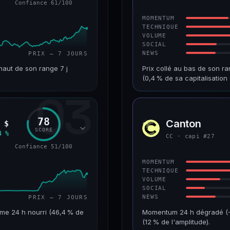
Confiance 61/100
64/100
CONFIANCE
MOMENTUM
TECHNIQUE
VOLUME
SOCIAL
NEWS
PRIX — 7 JOURS
haut de son range 7 j
Prix collé au bas de son ra
(0,4 % de sa capitalisati
03
VAR. 7 J
CAP. MARCHÉ
+10,1 %
518 M$
78
Canton
 $
CC
RANG CAPI.
VAR. 30 J
SCORE
4 %
CC · capi #27
#90
−8,8 %
Confiance 51/100
61/100
CONFIANCE
MOMENTUM
TECHNIQUE
VOLUME
SOCIAL
NEWS
PRIX — 7 JOURS
me 24 h nourri (46,4 % de
Momentum 24 h dégradé (−10
(12 % de l'amplitude).