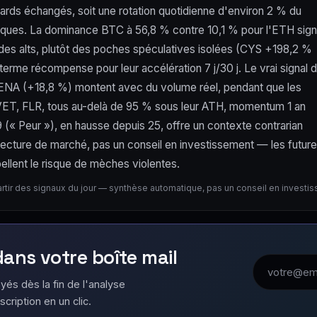
ards échangés, soit une rotation quotidienne d'environ 2 % du
iques. La dominance BTC à 56,8 % contre 10,1 % pour l'ETH sig
 des alts, plutôt des poches spéculatives isolées (CYS +198,2 %
rme récompense pour leur accélération 7 j/30 j. Le vrai signal 
 et ENA (+18,8 %) montent avec du volume réel, pendant que les
X, VET, FLR, tous au-delà de 95 % sous leur ATH, momentum 1 an
(« Peur »), en hausse depuis 25, offre un contexte contrarian
Lecture de marché, pas un conseil en investissement — les futur
ellent le risque de mèches violentes.
artir des signaux du jour — synthèse automatique, pas un conseil en investi
 dans votre boîte mail
Adresse emai
yés dès la fin de l'analyse
scription en un clic.