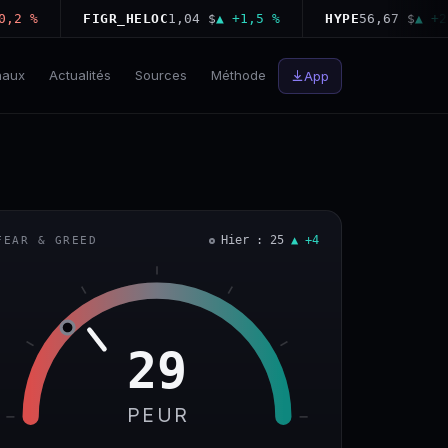
%
FIGR_HELOC
1,04 $
▲ +1,5 %
HYPE
56,67 $
▲ +2,1 %
naux
Actualités
Sources
Méthode
App
Hier : 25
▲ +4
FEAR & GREED
29
PEUR