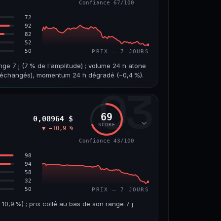
Confiance 67/100
65/100
72
92
82
52
50
PRIX — 7 JOURS
nge 7 j (7 % de l'amplitude) ; volume 24 h atone
on échangés), momentum 24 h dégradé (−0,4 %).
03
VOLUME 24 H
VAR. 7 J
1,8 M$
−4,5 %
69
0,08964 $
VS ATH
RANG CAPI.
SCORE
▼ −10,9 %
−96,0 %
#97
Confiance 43/100
67/100
98
94
58
32
50
PRIX — 7 JOURS
,9 %) ; prix collé au bas de son range 7 j