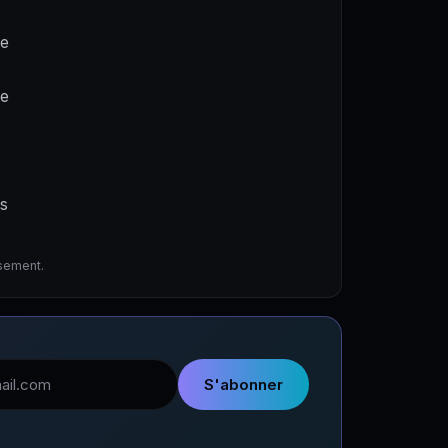
ne
de
es
ssement.
l
S'abonner