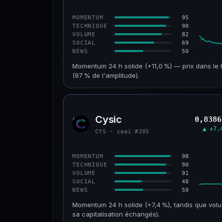
CONFIANCE
95
MOMENTUM
90
TECHNIQUE
82
VOLUME
69
SOCIAL
50
NEWS
Momentum 24 h solide (+11,0 %) — prix dans le 
(97 % de l'amplitude).
CAP. MARCHÉ
VOLUME 24 H
601 M$
47,5 M$
Cysic
0,8386
CYS
VAR. 30 J
VS ATH
▲ +7,
CYS · capi #205
+2,1 %
−69,5 %
CONFIANCE
98
MOMENTUM
90
TECHNIQUE
91
VOLUME
48
SOCIAL
50
NEWS
Momentum 24 h solide (+7,4 %), tandis que volu
sa capitalisation échangés).