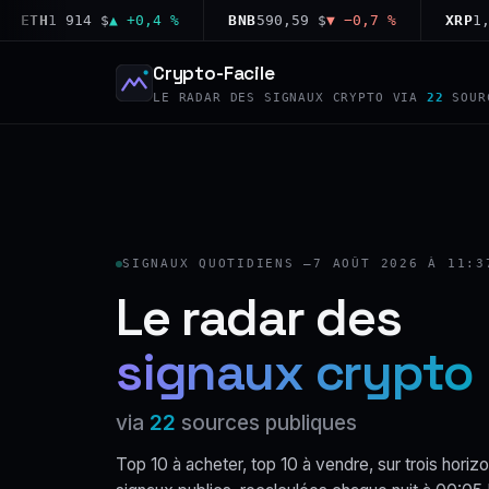
TH
1 914 $
▲ +0,4 %
BNB
590,59 $
▼ −0,7 %
XRP
1,03 
Crypto-Facile
LE RADAR DES SIGNAUX CRYPTO VIA
22
SOUR
SIGNAUX QUOTIDIENS —
7 AOÛT 2026 À 11:3
Le radar des
signaux crypto
via
22
sources publiques
Top 10 à acheter, top 10 à vendre, sur trois horizo