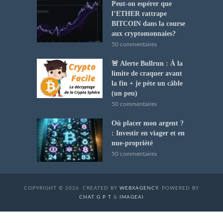
Peut-on espérer que
l’ETHER rattrape
BITCOIN dans la course
aux cryptomonnaies?
50 commentaires
🚨 Alerte Bullrun : À la
limite de craquer avant
la fin + je pète un câble
(un peu)
50 commentaires
Où placer mon argent ?
: Investir en viager et en
nue-propriété
50 commentaires
COPYRIGHT © 2026. CREATED BY
WEBXAGENCY
. POWERED BY
CHAT G P T
&
IMAGEAI