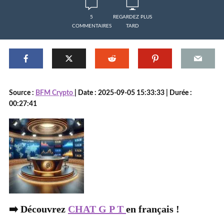
5
REGARDEZ PLUS
COMMENTAIRES
TARD
Source :
BFM Crypto
| Date : 2025-09-05 15:33:33 | Durée :
00:27:41
➡️ Découvrez
CHAT G P T
en français !