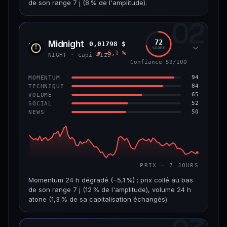
de son range 7 j (8 % de l'amplitude).
69/100
CONFIANCE
02
CAP. MARCHÉ
VOLUME 24 H
1,5 Md$
5,7 M$
72
Midnight
0,01798 $
NIGH
SCORE
▼ −5,1 %
VAR. 7 J
VAR. 30 J
NIGHT · capi #125
−7,5 %
−16,9 %
Confiance 59/100
94
MOMENTUM
VS ATH
RANG CAPI.
84
TECHNIQUE
−80,6 %
#50
65
VOLUME
52
SOCIAL
50
NEWS
65/100
CONFIANCE
PRIX — 7 JOURS
Momentum 24 h dégradé (−5,1 %) ; prix collé au bas
de son range 7 j (12 % de l'amplitude), volume 24 h
atone (1,3 % de sa capitalisation échangés).
CAP. MARCHÉ
VOLUME 24 H