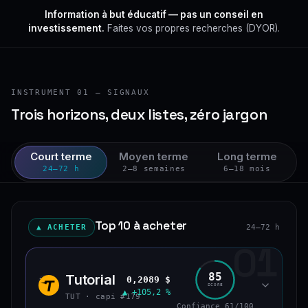
Information à but éducatif — pas un conseil en
investissement.
Faites vos propres recherches (DYOR).
INSTRUMENT 01 — SIGNAUX
Trois horizons, deux listes, zéro jargon
Court terme
Moyen terme
Long terme
24–72 h
2–8 semaines
6–18 mois
Top 10 à acheter
▲ ACHETER
24–72 h
01
85
Tutorial
0,2089 $
TUT
SCORE
▲ +105,2 %
TUT · capi #179
Confiance 61/100