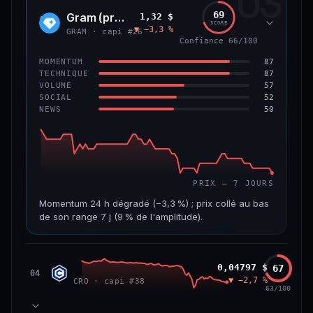
03
299 M$
4,0 M$
69
Gram (prev. Toncoin)
1,32 $
GRAM
SCORE
▼ −3,3 %
VAR. 7 J
VAR. 30 J
GRAM · capi #26
Confiance 66/100
−8,0 %
−42,0 %
87
MOMENTUM
VS ATH
RANG CAPI.
87
TECHNIQUE
−84,8 %
#125
57
VOLUME
52
SOCIAL
50
NEWS
59/100
CONFIANCE
PRIX — 7 JOURS
Momentum 24 h dégradé (−3,3 %) ; prix collé au bas
de son range 7 j (9 % de l'amplitude).
CAP. MARCHÉ
VOLUME 24 H
3,6 Md$
15,5 M$
Cronos
0,04797 $
67
CRO
04
▼ −2,7 %
CRO · capi #38
VAR. 7 J
VAR. 30 J
63/100
−7,5 %
−20,7 %