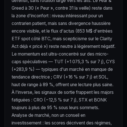
défensif, sans rotation large vers les alts. Le Fear &
Greed à 30 (« Peur », contre 31 la veille) reste dans
la zone d'inconfort : niveau intéressant pour un
contrarien patient, mais sans divergence haussière
encore visible, et le flux d'actus (853 M$ d'entrées
ETF spot côté BTC, mais scepticisme sur le Clarity
Act déjà « pricé ») reste neutre à légèrement négatif.
Le momentum est ultra-concentré sur des micro-
caps spéculatives — TUT (+1 075,3 % sur 7 j), CYS
(+283,9 %) — typiques d'un marché en manque de
tendance directrice ; CRV (+16 % sur 7 j) et SOL,
haut de range à 89 %, offrent une lecture plus saine.
À l'inverse, les signaux de sortie frappent les majors
fatiguées : CRO (−12,5 % sur 7 j), STX et BONK
toujours à plus de 95 % sous leurs sommets.
Analyse de marché, non un conseil en
investissement : les scores décrivent des régimes,