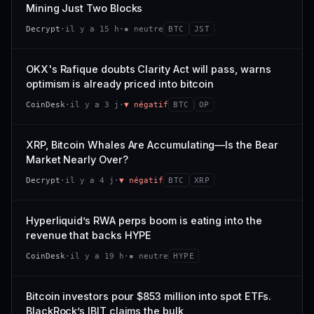
VAR. 7 J
VAR. 30 J
Mining Just Two Blocks
; prix collé au bas de son range 7 j (0 % de l'amplitude),
68/100
CONFIANCE
−3,0 %
−4,1 %
momentum 24 h dégradé (−2,7 %).
Decrypt
·
il y a 15 h
·
▪ neutre
BTC
JST
VS ATH
RANG CAPI.
CAP. MARCHÉ
VOLUME 24 H
−97,7 %
#79
21,1 Md$
3,8 M$
OKX's Rafique doubts Clarity Act will pass, warns
optimism is already priced into bitcoin
57/100
CONFIANCE
VAR. 7 J
VAR. 30 J
CoinDesk
·
il y a 3 j
·
▼ négatif
BTC
OP
0,0 %
−3,2 %
VS ATH
RANG CAPI.
XRP, Bitcoin Whales Are Accumulating—Is the Bear
−5,6 %
#9
Market Nearly Over?
72/100
CONFIANCE
Decrypt
·
il y a 4 j
·
▼ négatif
BTC
XRP
Hyperliquid’s RWA perps boom is eating into the
revenue that backs HYPE
CoinDesk
·
il y a 19 h
·
▪ neutre
HYPE
Bitcoin investors pour $853 million into spot ETFs.
BlackRock’s IBIT claims the bulk