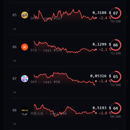
VS ATH
RANG CAPI.
81
MOMENTUM
−84,0 %
#26
SPX6900
0,3188 $
67
87
TECHNIQUE
SPX
05
▼ −2,4 %
71
SPX · capi #127
VOLUME
75/100
66/100
CONFIANCE
39
SOCIAL
50
NEWS
83
MOMENTUM
Stacks
0,1299 $
66
64
TECHNIQUE
STX
06
▼ −2,1 %
72
STX · capi #141
VOLUME
71/100
52
SOCIAL
50
NEWS
PRIX — 7 JOURS
Prix collé au bas de son range 7 j (20 % de l'amplitude),
83
MOMENTUM
momentum 24 h dégradé (−2,7 %) et volume 24 h atone
Sky
0,05316 $
65
81
TECHNIQUE
SKY
07
(0,3 % de sa capitalisation échangés).
▼ −1,4 %
54
SKY · capi #58
VOLUME
71/100
52
SOCIAL
50
CAP. MARCHÉ
VOLUME 24 H
NEWS
PRIX — 7 JOURS
2,3 Md$
5,7 M$
Momentum 24 h dégradé (−2,4 %), tandis que volume 24
65
MOMENTUM
h atone (1,0 % de sa capitalisation échangés).
币安人生 (BinanceLife)
0,5193 $
64
VAR. 7 J
VAR. 30 J
90
TECHNIQUE
币安
08
▼ −2,0 %
72
−12,5 %
−14,0 %
币安人生 · capi #96
VOLUME
人生
68/100
CAP. MARCHÉ
VOLUME 24 H
52
SOCIAL
297 M$
2,9 M$
50
NEWS
PRIX — 7 JOURS
VS ATH
RANG CAPI.