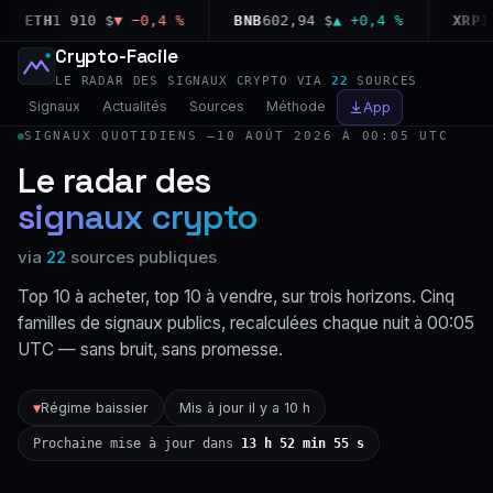
ETH
1 910 $
▼ −0,4 %
BNB
602,94 $
▲ +0,4 %
XRP
1,03
Crypto-Facile
LE RADAR DES SIGNAUX CRYPTO VIA
22
SOURCES
Signaux
Actualités
Sources
Méthode
App
SIGNAUX QUOTIDIENS —
10 AOÛT 2026 À 00:05 UTC
Le radar des
signaux crypto
via
22
sources publiques
Top 10 à acheter, top 10 à vendre, sur trois horizons. Cinq
familles de signaux publics, recalculées chaque nuit à 00:05
UTC — sans bruit, sans promesse.
Régime baissier
Mis à jour il y a 10 h
▼
Prochaine mise à jour dans
13 h 52 min 54 s