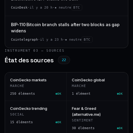
CoinDesk
·
il y a 20 h
·
▪ neutre
BTC
BIP-110 Bitcoin branch stalls after two blocks as gap
widens
Cointelegraph
·
il y a 23 h
·
▪ neutre
BTC
INSTRUMENT 03 — SOURCES
État des sources
22
CoinGecko markets
CoinGecko global
MARCHÉ
MARCHÉ
250 éléments
1 élément
OK
OK
CoinGecko trending
Fear & Greed
(alternative.me)
SOCIAL
SENTIMENT
15 éléments
OK
30 éléments
OK