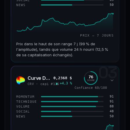
50
NEWS
61/100
CONFIANCE
PRIX — 7 JOURS
Prix dans le haut de son range 7 j (99 % de
l'amplitude), tandis que volume 24 h nourri (12,5 %
de sa capitalisation échangés).
03
CAP. MARCHÉ
VOLUME 24 H
1,1 Md$
132 M$
76
Curve DAO
0,2368 $
CRV
SCORE
▲ +4,3 %
VAR. 7 J
VAR. 30 J
CRV · capi #115
Confiance 60/100
+27,3 %
+82,3 %
91
MOMENTUM
VS ATH
RANG CAPI.
91
TECHNIQUE
−69,6 %
#65
88
VOLUME
48
SOCIAL
50
NEWS
66/100
CONFIANCE