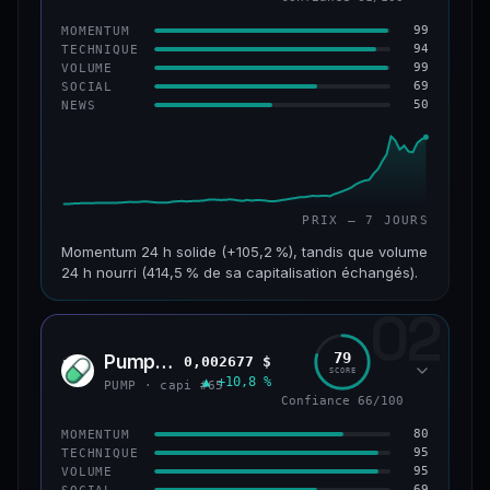
99
MOMENTUM
94
TECHNIQUE
99
VOLUME
69
SOCIAL
50
NEWS
PRIX — 7 JOURS
Momentum 24 h solide (+105,2 %), tandis que volume
24 h nourri (414,5 % de sa capitalisation échangés).
02
CAP. MARCHÉ
VOLUME 24 H
171 M$
708 M$
79
Pump.fun
0,002677 $
PUMP
SCORE
▲ +10,8 %
VAR. 7 J
VAR. 30 J
PUMP · capi #65
+1 075,3 %
+1 610,9 %
Confiance 66/100
80
MOMENTUM
VS ATH
RANG CAPI.
95
TECHNIQUE
−28,0 %
#179
95
VOLUME
69
SOCIAL