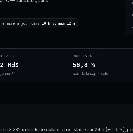
 UTC — sans bruit, sans
ine mise à jour dans
10 h 58 min 11 s
ME 24 H
DOMINANCE BTC
,2 Md$
56,8 %
é sur 24 h
part de la cap. totale
le à 2 292 milliards de dollars, quasi stable sur 24 h (+0,6 %), po