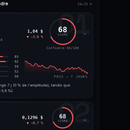
ndre
24–72 h
01
68
1,84 $
SCORE
▼ −3,6 %
58
Confiance 66/100
83
92
59
52
50
PRIX — 7 JOURS
nge 7 j (0 % de l'amplitude), tandis que
3,6 %).
02
VOLUME 24 H
VAR. 7 J
10,7 M$
−8,0 %
68
0,1296 $
VS ATH
RANG CAPI.
SCORE
▼ −0,7 %
−55,9 %
#58