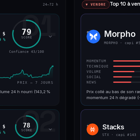
Top 10 à ve
24–72 h
▼ VENDRE
01
79
okenized Stock)
Morpho
MORP
 $
SCORE
9 %
MORPHO · capi #
Confiance 43/100
MOMENTUM
TECHNIQUE
VOLUME
SOCIAL
NEWS
PRIX — 7 JOURS
lume 24 h nourri (143,2 %
Prix collé au bas de son ra
momentum 24 h dégradé (−
02
VAR. 7 J
CAP. MARCHÉ
+24,2 %
1,2 Md$
78
Stacks
 $
STX
RANG CAPI.
VAR. 30 J
SCORE
5 %
#220
−9,9 %
STX · capi #143