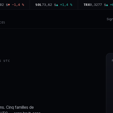
▼ −1,4 %
SOL
73,62 $
▲ +1,4 %
TRX
0,3277 $
▲ +0,1 
Sig
CES
6 UTC
ns. Cinq familles de