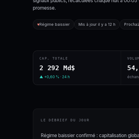
signaux publics, recalculées chaque nuit à 00:05
promesse.
Régime baissier
Mis à jour il y a 12 h
▼
Procha
CAP. TOTALE
VOLU
2 292 Md$
54
▲ +0,60 % · 24 h
échang
LE DÉBRIEF DU JOUR
Régime baissier confirmé : capitalisation globa