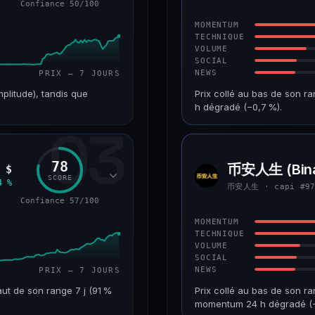
Confiance 50/100
43/100
CONFIANCE
MOMENTUM
TECHNIQUE
VOLUME
SOCIAL
NEWS
PRIX — 7 JOURS
mplitude), tandis que
Prix collé au bas de son r
h dégradé (−0,7 %).
03
VAR. 7 J
CAP. MARCHÉ
+226,0 %
241 M$
78
币安人生 (Bina
 $
币安人
RANG CAPI.
VAR. 30 J
SCORE
生
4 %
币安人生 · capi #9
#193
−22,2 %
Confiance 57/100
50/100
CONFIANCE
MOMENTUM
TECHNIQUE
VOLUME
SOCIAL
NEWS
PRIX — 7 JOURS
ut de son range 7 j (91 %
Prix collé au bas de son ra
momentum 24 h dégradé (−