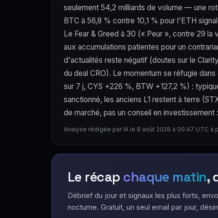
seulement 54,2 milliards de volume — une rota
BTC à 56,8 % contre 10,1 % pour l'ETH signale 
Le Fear & Greed à 30 (« Peur », contre 29 la v
aux accumulations patientes pour un contraria
d'actualités reste négatif (doutes sur le Clar
du deal CRO). Le momentum se réfugie dans d
sur 7 j, CYS +226 %, BTW +127,2 %) : typique d
sanctionné, les anciens L1 restent à terre (
de marché, pas un conseil en investissement : l
Analyse rédigée par IA le 8 août 2026 à 00:47 UTC à 
Le récap
chaque matin
,
Débrief du jour et signaux les plus forts, envo
nocturne. Gratuit, un seul email par jour, désin