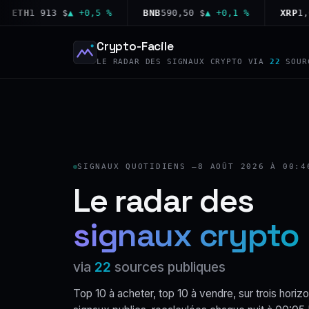
TH
1 913 $
▲ +0,5 %
BNB
590,50 $
▲ +0,1 %
XRP
1,02 $
Crypto-Facile
LE RADAR DES SIGNAUX CRYPTO VIA
22
SOUR
SIGNAUX QUOTIDIENS —
8 AOÛT 2026 À 00:4
Le radar des
signaux crypto
via
22
sources publiques
Top 10 à acheter, top 10 à vendre, sur trois horizo