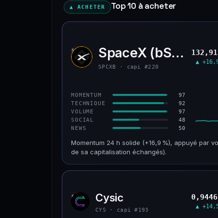
Top 10 à acheter
▲ ACHETER
SpaceX (bStocks T
SPCX
132,91
▲ +16,
SPCXB · capi #220
97
MOMENTUM
92
TECHNIQUE
97
VOLUME
48
SOCIAL
50
NEWS
Momentum 24 h solide (+16,9 %), appuyé par vo
de sa capitalisation échangés).
CAP. MARCHÉ
VOLUME 24 H
125 M$
179 M$
Cysic
0,9446
CYS
VAR. 30 J
VS ATH
▲ +14,
−10,2 %
−42,1 %
CYS · capi #193