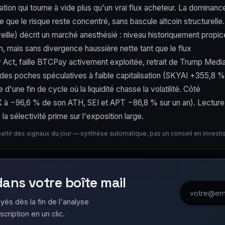
tion qui tourne à vide plus qu'un vrai flux acheteur. La dominanc
que le risque reste concentré, sans bascule altcoin structurelle.
eille) décrit un marché anesthésié : niveau historiquement propic
n, mais sans divergence haussière nette tant que le flux
ity Act, faille BTCPay activement exploitée, retrait de Trump Medi
es poches spéculatives à faible capitalisation (SKYAI +355,8 %
'une fin de cycle où la liquidité chasse la volatilité. Côté
STX à −96,6 % de son ATH, SEI et APT −86,8 % sur un an). Lecture
a sélectivité prime sur l'exposition large.
partir des signaux du jour — synthèse automatique, pas un conseil en invest
 dans votre boîte mail
Adresse emai
yés dès la fin de l'analyse
scription en un clic.