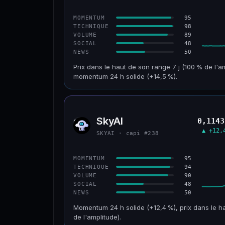
CONFIANCE
95
MOMENTUM
98
TECHNIQUE
89
VOLUME
48
SOCIAL
50
NEWS
Prix dans le haut de son range 7 j (100 % de l'a
momentum 24 h solide (+14,5 %).
CAP. MARCHÉ
VOLUME 24 H
152 M$
34,0 M$
SkyAI
0,1143
SKYA
VAR. 30 J
VS ATH
▲ +12,
SKYAI · capi #238
+211,4 %
−3,2 %
CONFIANCE
95
MOMENTUM
94
TECHNIQUE
90
VOLUME
48
SOCIAL
50
NEWS
Momentum 24 h solide (+12,4 %), prix dans le ha
de l'amplitude).