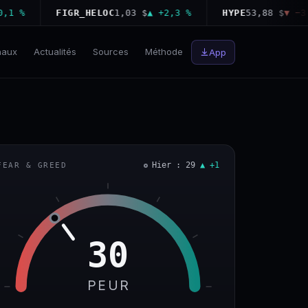
%
FIGR_HELOC
1,03 $
▲ +2,3 %
HYPE
53,88 $
▼ −3,6 %
naux
Actualités
Sources
Méthode
App
Hier : 29
▲ +1
FEAR & GREED
30
PEUR