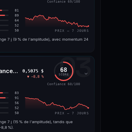
Confiance 69/100
66/100
81
89
64
52
50
PRIX — 7 JOURS
ange 7 j (9 % de l'amplitude), avec momentum 24
03
VOLUME 24 H
VAR. 7 J
4,5 M$
−6,2 %
68
nceLife)
0,5075 $
VS ATH
RANG CAPI.
SCORE
▼ −8,8 %
7
−96,6 %
#143
Confiance 60/100
69/100
83
91
56
52
50
PRIX — 7 JOURS
nge 7 j (15 % de l'amplitude), tandis que
8,8 %).