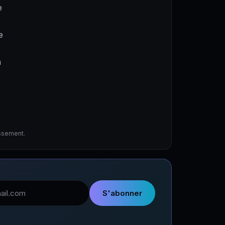
e
e
a
issement.
l
S'abonner