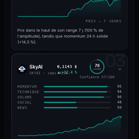
PRIX — 7 JOURS
Prix dans le haut de son range 7 j (100 % de
l'amplitude), tandis que momentum 24 h solide
(+14,5 %).
03
CAP. MARCHÉ
VOLUME 24 H
152 M$
34,0 M$
78
SkyAI
0,1143 $
SKYA
SCORE
▲ +12,4 %
VAR. 7 J
VAR. 30 J
SKYAI · capi #238
Confiance 57/100
+226,0 %
+211,4 %
95
MOMENTUM
VS ATH
RANG CAPI.
94
TECHNIQUE
−3,2 %
#193
90
VOLUME
48
SOCIAL
50
NEWS
50/100
CONFIANCE