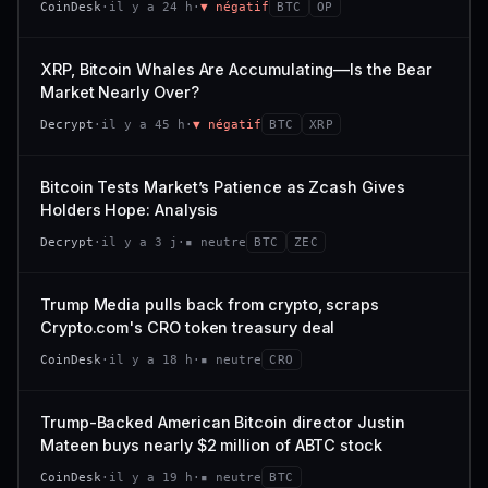
CoinDesk
·
il y a 24 h
·
▼ négatif
BTC
OP
−0,1 %
+0,1 %
CAP. MARCHÉ
VOLUME 24 H
VS ATH
RANG CAPI.
477 M$
1 464 $
XRP, Bitcoin Whales Are Accumulating—Is the Bear
−0,1 %
#29
Market Nearly Over?
VAR. 7 J
VAR. 30 J
65/100
CONFIANCE
Decrypt
·
il y a 45 h
·
▼ négatif
BTC
XRP
+0,6 %
−3,6 %
VS ATH
RANG CAPI.
Bitcoin Tests Market’s Patience as Zcash Gives
−94,7 %
#102
Holders Hope: Analysis
66/100
CONFIANCE
Decrypt
·
il y a 3 j
·
▪ neutre
BTC
ZEC
Trump Media pulls back from crypto, scraps
Crypto.com's CRO token treasury deal
CoinDesk
·
il y a 18 h
·
▪ neutre
CRO
Trump-Backed American Bitcoin director Justin
Mateen buys nearly $2 million of ABTC stock
CoinDesk
·
il y a 19 h
·
▪ neutre
BTC