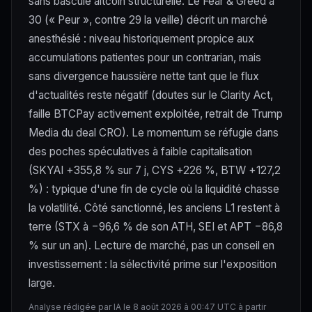
sans bascule altcoin structurelle. Le Fear & Greed à
30 (« Peur », contre 29 la veille) décrit un marché
anesthésié : niveau historiquement propice aux
accumulations patientes pour un contrarian, mais
sans divergence haussière nette tant que le flux
d'actualités reste négatif (doutes sur le Clarity Act,
faille BTCPay activement exploitée, retrait de Trump
Media du deal CRO). Le momentum se réfugie dans
des poches spéculatives à faible capitalisation
(SKYAI +355,8 % sur 7 j, CYS +226 %, BTW +127,2
%) : typique d'une fin de cycle où la liquidité chasse
la volatilité. Côté sanctionné, les anciens L1 restent à
terre (STX à −96,6 % de son ATH, SEI et APT −86,8
% sur un an). Lecture de marché, pas un conseil en
investissement : la sélectivité prime sur l'exposition
large.
Analyse rédigée par IA le 8 août 2026 à 00:47 UTC à partir