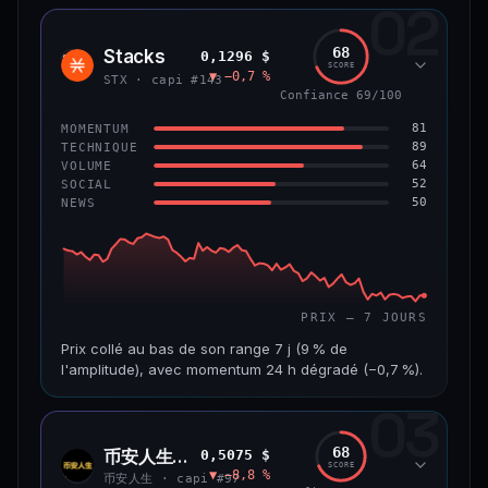
02
CAP. MARCHÉ
VOLUME 24 H
1,2 Md$
10,7 M$
68
Stacks
0,1296 $
STX
SCORE
▼ −0,7 %
VAR. 7 J
VAR. 30 J
STX · capi #143
−8,0 %
−9,9 %
Confiance 69/100
81
MOMENTUM
VS ATH
RANG CAPI.
89
TECHNIQUE
−55,9 %
#58
64
VOLUME
52
SOCIAL
50
NEWS
66/100
CONFIANCE
PRIX — 7 JOURS
Prix collé au bas de son range 7 j (9 % de
l'amplitude), avec momentum 24 h dégradé (−0,7 %).
03
CAP. MARCHÉ
VOLUME 24 H
241 M$
4,5 M$
68
币安人生 (BinanceLife)
0,5075 $
币安
SCORE
▼ −8,8 %
人生
VAR. 7 J
VAR. 30 J
币安人生 · capi #97