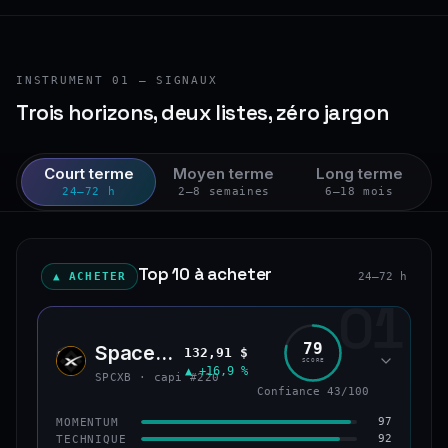
INSTRUMENT 01 — SIGNAUX
Trois horizons, deux listes, zéro jargon
Court terme
Moyen terme
Long terme
24–72 h
2–8 semaines
6–18 mois
Top 10 à acheter
▲ ACHETER
24–72 h
01
79
SpaceX (bStocks Tokenized Stock)
132,91 $
SPCX
SCORE
▲ +16,9 %
SPCXB · capi #220
Confiance 43/100
97
MOMENTUM
92
TECHNIQUE