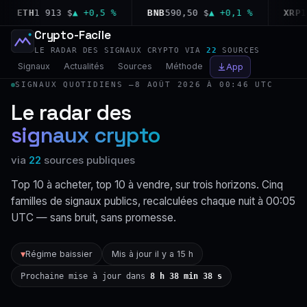
ETH
1 913 $
▲ +0,5 %
BNB
590,50 $
▲ +0,1 %
XRP
1,02
Crypto-Facile
LE RADAR DES SIGNAUX CRYPTO VIA
22
SOURCES
Signaux
Actualités
Sources
Méthode
App
SIGNAUX QUOTIDIENS —
8 AOÛT 2026 À 00:46 UTC
Le radar des
signaux crypto
via
22
sources publiques
Top 10 à acheter, top 10 à vendre, sur trois horizons. Cinq
familles de signaux publics, recalculées chaque nuit à 00:05
UTC — sans bruit, sans promesse.
Régime baissier
Mis à jour il y a 15 h
▼
Prochaine mise à jour dans
8 h 38 min 37 s