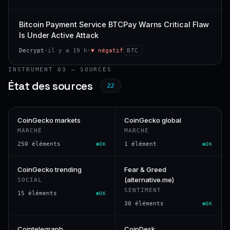
Bitcoin Payment Service BTCPay Warns Critical Flaw
Is Under Active Attack
Decrypt
·
il y a 19 h
·
▼ négatif
BTC
INSTRUMENT 03 — SOURCES
État des sources
22
CoinGecko markets
CoinGecko global
MARCHÉ
MARCHÉ
250 éléments
1 élément
OK
OK
CoinGecko trending
Fear & Greed
(alternative.me)
SOCIAL
SENTIMENT
15 éléments
OK
30 éléments
OK
Cointelegraph
CoinDesk