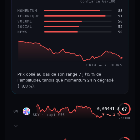
Confiance 60/100
−6,2 %
−22,2 %
83
MOMENTUM
VS ATH
RANG CAPI.
91
TECHNIQUE
−96,6 %
#143
56
VOLUME
52
SOCIAL
50
NEWS
69/100
CONFIANCE
PRIX — 7 JOURS
Prix collé au bas de son range 7 j (15 % de
l'amplitude), tandis que momentum 24 h dégradé
(−8,8 %).
CAP. MARCHÉ
VOLUME 24 H
508 M$
8,7 M$
Sky
0,05441 $
67
SKY
04
▼ −1,2 %
SKY · capi #56
VAR. 7 J
VAR. 30 J
75/100
−19,4 %
−28,6 %
VS ATH
RANG CAPI.
78
MOMENTUM