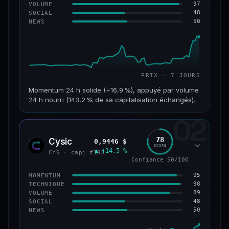
97
VOLUME
48
SOCIAL
50
NEWS
PRIX — 7 JOURS
Momentum 24 h solide (+16,9 %), appuyé par volume
24 h nourri (143,2 % de sa capitalisation échangés).
02
CAP. MARCHÉ
VOLUME 24 H
125 M$
179 M$
78
Cysic
0,9446 $
CYS
SCORE
▲ +14,5 %
VAR. 7 J
VAR. 30 J
CYS · capi #193
+24,2 %
−10,2 %
Confiance 50/100
95
MOMENTUM
VS ATH
RANG CAPI.
98
TECHNIQUE
−42,1 %
#220
89
VOLUME
48
SOCIAL
50
NEWS
43/100
CONFIANCE