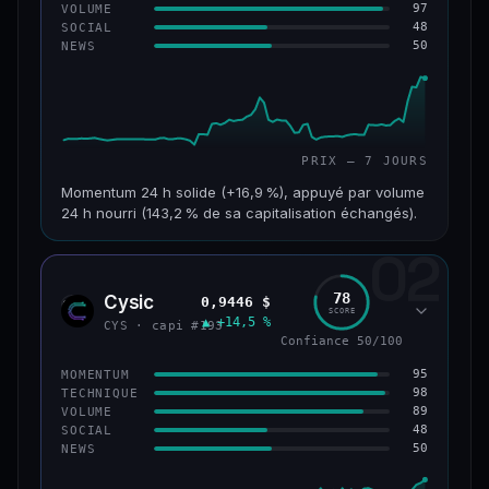
97
VOLUME
48
SOCIAL
50
NEWS
PRIX — 7 JOURS
Momentum 24 h solide (+16,9 %), appuyé par volume
24 h nourri (143,2 % de sa capitalisation échangés).
02
CAP. MARCHÉ
VOLUME 24 H
125 M$
179 M$
78
Cysic
0,9446 $
CYS
SCORE
▲ +14,5 %
VAR. 7 J
VAR. 30 J
CYS · capi #193
+24,2 %
−10,2 %
Confiance 50/100
95
MOMENTUM
VS ATH
RANG CAPI.
98
TECHNIQUE
−42,1 %
#220
89
VOLUME
48
SOCIAL
50
NEWS
43/100
CONFIANCE