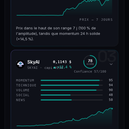
PRIX — 7 JOURS
Prix dans le haut de son range 7 j (100 % de
l'amplitude), tandis que momentum 24 h solide
(+14,5 %).
03
CAP. MARCHÉ
VOLUME 24 H
152 M$
34,0 M$
78
SkyAI
0,1143 $
SKYA
SCORE
▲ +12,4 %
VAR. 7 J
VAR. 30 J
SKYAI · capi #238
Confiance 57/100
+226,0 %
+211,4 %
95
MOMENTUM
VS ATH
RANG CAPI.
94
TECHNIQUE
−3,2 %
#193
90
VOLUME
48
SOCIAL
50
NEWS
50/100
CONFIANCE