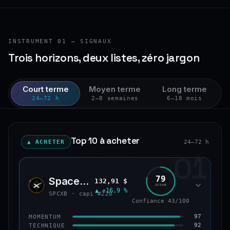
INSTRUMENT 01 — SIGNAUX
Trois horizons, deux listes, zéro jargon
Court terme
Moyen terme
Long terme
24–72 h
2–8 semaines
6–18 mois
Top 10 à acheter
▲ ACHETER
24–72 h
01
79
SpaceX (bStocks Tokenized Stock)
132,91 $
SPCX
SCORE
▲ +16,9 %
SPCXB · capi #220
Confiance 43/100
97
MOMENTUM
92
TECHNIQUE