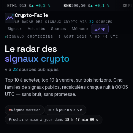
ETH
1 913 $
▲ +0,5 %
BNB
590,50 $
▲ +0,1 %
XRP
1,0
Crypto-Facile
LE RADAR DES SIGNAUX CRYPTO VIA
22
SOURCES
Signaux
Actualités
Sources
Méthode
App
SIGNAUX QUOTIDIENS —
8 AOÛT 2026 À 00:46 UTC
Le radar des
signaux crypto
via
22
sources publiques
Top 10 à acheter, top 10 à vendre, sur trois horizons. Cinq
familles de signaux publics, recalculées chaque nuit à 00:05
UTC — sans bruit, sans promesse.
Régime baissier
Mis à jour il y a 5 h
▼
Prochaine mise à jour dans
18 h 47 min 08 s