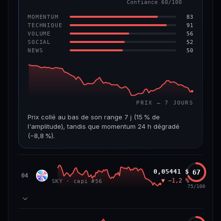
Confiance 60/100
−6,2 %
−22,2 %
83
MOMENTUM
VS ATH
RANG CAPI.
91
TECHNIQUE
−96,6 %
#143
56
VOLUME
52
SOCIAL
50
NEWS
69/100
CONFIANCE
PRIX — 7 JOURS
Prix collé au bas de son range 7 j (15 % de
l'amplitude), tandis que momentum 24 h dégradé
(−8,8 %).
CAP. MARCHÉ
VOLUME 24 H
508 M$
8,7 M$
Sky
0,05441 $
67
SKY
04
▼ −1,2 %
SKY · capi #56
VAR. 7 J
VAR. 30 J
75/100
−19,4 %
−28,6 %
VS ATH
RANG CAPI.
78
MOMENTUM