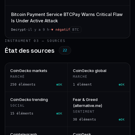
Bitcoin Payment Service BTCPay Warns Critical Flaw
Is Under Active Attack
Decrypt
·
il y a 9 h
·
▼ négatif
BTC
INSTRUMENT 03 — SOURCES
État des sources
22
CoinGecko markets
CoinGecko global
MARCHÉ
MARCHÉ
250 éléments
1 élément
OK
OK
CoinGecko trending
Fear & Greed
(alternative.me)
SOCIAL
SENTIMENT
15 éléments
OK
30 éléments
OK
Cointelegraph
CoinDesk