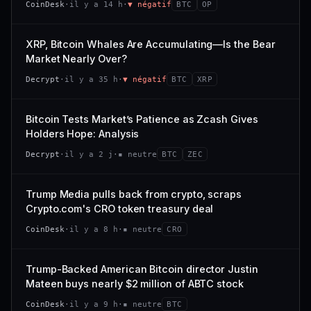
CoinDesk
·
il y a 14 h
·
▼ négatif
BTC
OP
−0,1 %
+0,1 %
CAP. MARCHÉ
VOLUME 24 H
VS ATH
RANG CAPI.
477 M$
1 464 $
XRP, Bitcoin Whales Are Accumulating—Is the Bear
−0,1 %
#29
Market Nearly Over?
VAR. 7 J
VAR. 30 J
65/100
CONFIANCE
Decrypt
·
il y a 35 h
·
▼ négatif
BTC
XRP
+0,6 %
−3,6 %
VS ATH
RANG CAPI.
Bitcoin Tests Market’s Patience as Zcash Gives
−94,7 %
#102
Holders Hope: Analysis
66/100
CONFIANCE
Decrypt
·
il y a 2 j
·
▪ neutre
BTC
ZEC
Trump Media pulls back from crypto, scraps
Crypto.com's CRO token treasury deal
CoinDesk
·
il y a 8 h
·
▪ neutre
CRO
Trump-Backed American Bitcoin director Justin
Mateen buys nearly $2 million of ABTC stock
CoinDesk
·
il y a 9 h
·
▪ neutre
BTC