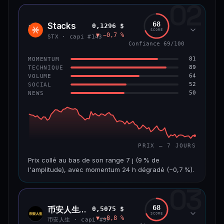
02
CAP. MARCHÉ
VOLUME 24 H
1,2 Md$
10,7 M$
68
Stacks
0,1296 $
STX
SCORE
▼ −0,7 %
VAR. 7 J
VAR. 30 J
STX · capi #143
−8,0 %
−9,9 %
Confiance 69/100
81
MOMENTUM
VS ATH
RANG CAPI.
89
TECHNIQUE
−55,9 %
#58
64
VOLUME
52
SOCIAL
50
NEWS
66/100
CONFIANCE
PRIX — 7 JOURS
Prix collé au bas de son range 7 j (9 % de
l'amplitude), avec momentum 24 h dégradé (−0,7 %).
03
CAP. MARCHÉ
VOLUME 24 H
241 M$
4,5 M$
68
币安人生 (BinanceLife)
0,5075 $
币安
SCORE
▼ −8,8 %
人生
VAR. 7 J
VAR. 30 J
币安人生 · capi #97