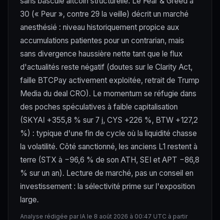
sans bascule altcoin structurelle. Le Fear & Greed à
30 (« Peur », contre 29 la veille) décrit un marché
anesthésié : niveau historiquement propice aux
accumulations patientes pour un contrarian, mais
sans divergence haussière nette tant que le flux
d'actualités reste négatif (doutes sur le Clarity Act,
faille BTCPay activement exploitée, retrait de Trump
Media du deal CRO). Le momentum se réfugie dans
des poches spéculatives à faible capitalisation
(SKYAI +355,8 % sur 7 j, CYS +226 %, BTW +127,2
%) : typique d'une fin de cycle où la liquidité chasse
la volatilité. Côté sanctionné, les anciens L1 restent à
terre (STX à −96,6 % de son ATH, SEI et APT −86,8
% sur un an). Lecture de marché, pas un conseil en
investissement : la sélectivité prime sur l'exposition
large.
Analyse rédigée par IA le 8 août 2026 à 00:47 UTC à partir