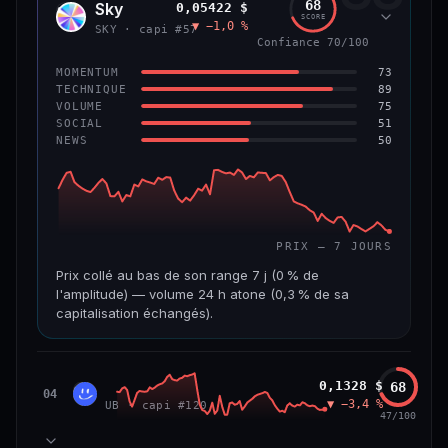
68
Sky
0,05422 $
SKY
SCORE
▼ −1,0 %
VAR. 7 J
VAR. 30 J
SKY · capi #57
Confiance 70/100
0,0 %
−3,2 %
73
MOMENTUM
VS ATH
RANG CAPI.
89
TECHNIQUE
−5,6 %
#9
75
VOLUME
51
SOCIAL
50
NEWS
66/100
CONFIANCE
PRIX — 7 JOURS
Prix collé au bas de son range 7 j (0 % de
l'amplitude) — volume 24 h atone (0,3 % de sa
capitalisation échangés).
CAP. MARCHÉ
VOLUME 24 H
1,3 Md$
3,9 M$
Unibase
0,1328 $
68
UB
04
▼ −3,4 %
UB · capi #120
VAR. 7 J
VAR. 30 J
47/100
−3,2 %
−3,5 %