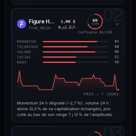
02
CAP. MARCHÉ
VOLUME 24 H
8,9 Md$
484 355 $
69
Figure Heloc
1,00 $
FIGR
SCORE
▼ −2,7 %
VAR. 7 J
VAR. 30 J
FIGR_HELOC · capi #9
−0,6 %
+2,0 %
Confiance 66/100
83
MOMENTUM
VS ATH
RANG CAPI.
68
TECHNIQUE
−8,5 %
#14
80
VOLUME
51
SOCIAL
50
NEWS
69/100
CONFIANCE
PRIX — 7 JOURS
Momentum 24 h dégradé (−2,7 %) ; volume 24 h
atone (0,0 % de sa capitalisation échangés), prix
collé au bas de son range 7 j (0 % de l'amplitude).
03
CAP. MARCHÉ
VOLUME 24 H
21,1 Md$
3,8 M$