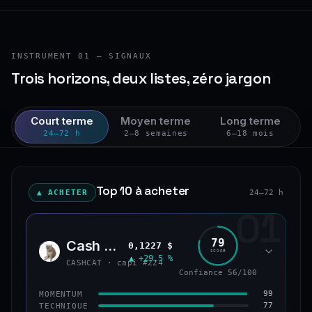
INSTRUMENT 01 — SIGNAUX
Trois horizons, deux listes, zéro jargon
Court terme
Moyen terme
Long terme
24–72 h
2–8 semaines
6–18 mois
Top 10 à acheter
▲ ACHETER
24–72 h
01
79
Cash Cat
0,1227 $
CASH
SCORE
▲ +29,5 %
CASHCAT · capi #224
Confiance 56/100
99
MOMENTUM
77
TECHNIQUE