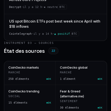
Decrypt
·
il y a 12 h
·
▪ neutre
BTC
US spot Bitcoin ETFs post best week since April with
$1B inflows
Cointelegraph
·
il y a 14 h
·
▲ positif
BTC
INSTRUMENT 03 — SOURCES
État des sources
22
CoinGecko markets
CoinGecko global
MARCHÉ
MARCHÉ
250 éléments
1 élément
OK
OK
CoinGecko trending
Fear & Greed
(alternative.me)
SOCIAL
SENTIMENT
15 éléments
OK
30 éléments
OK