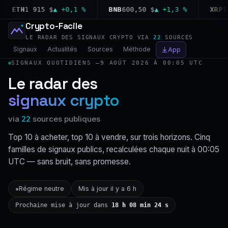
ETH
1 915 $
▲ +0,1 %
BNB
600,50 $
▲ +1,3 %
XRP
1,04
Crypto-Facile
LE RADAR DES SIGNAUX CRYPTO VIA
22
SOURCES
Signaux
Actualités
Sources
Méthode
App
SIGNAUX QUOTIDIENS —
9 AOÛT 2026 À 00:05 UTC
Le radar des
signaux crypto
via
22
sources publiques
Top 10 à acheter, top 10 à vendre, sur trois horizons. Cinq
familles de signaux publics, recalculées chaque nuit à 00:05
UTC — sans bruit, sans promesse.
Régime neutre
Mis à jour il y a 6 h
▪
Prochaine mise à jour dans
18 h 08 min 23 s