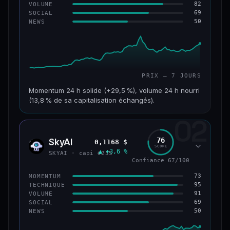
82
VOLUME
69
SOCIAL
50
NEWS
PRIX — 7 JOURS
Momentum 24 h solide (+29,5 %), volume 24 h nourri
(13,8 % de sa capitalisation échangés).
02
CAP. MARCHÉ
VOLUME 24 H
121 M$
16,7 M$
76
SkyAI
0,1168 $
SKYA
SCORE
▲ +3,6 %
VAR. 7 J
VAR. 30 J
SKYAI · capi #235
+213,9 %
+10,2 %
Confiance 67/100
73
MOMENTUM
VS ATH
RANG CAPI.
95
TECHNIQUE
−46,4 %
#224
91
VOLUME
69
SOCIAL
50
NEWS
56/100
CONFIANCE