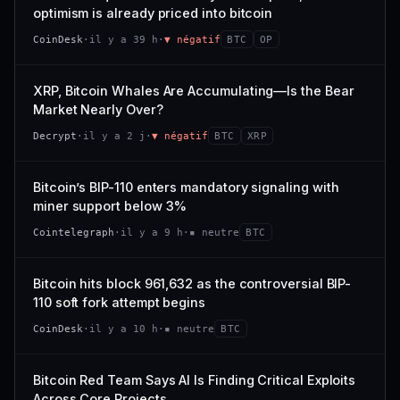
VAR. 7 J
VAR. 30 J
optimism is already priced into bitcoin
momentum 24 h dégradé (+0,0 %), volume 24 h atone
54/100
CONFIANCE
−0,1 %
+0,1 %
(0,9 % de sa capitalisation échangés).
CoinDesk
·
il y a 39 h
·
▼ négatif
BTC
OP
VS ATH
RANG CAPI.
CAP. MARCHÉ
VOLUME 24 H
−0,1 %
#30
538 M$
4,7 M$
XRP, Bitcoin Whales Are Accumulating—Is the Bear
Market Nearly Over?
65/100
CONFIANCE
VAR. 7 J
VAR. 30 J
Decrypt
·
il y a 2 j
·
▼ négatif
BTC
XRP
−2,9 %
−1,9 %
VS ATH
RANG CAPI.
Bitcoin’s BIP-110 enters mandatory signaling with
−50,0 %
#93
miner support below 3%
71/100
CONFIANCE
Cointelegraph
·
il y a 9 h
·
▪ neutre
BTC
Bitcoin hits block 961,632 as the controversial BIP-
110 soft fork attempt begins
CoinDesk
·
il y a 10 h
·
▪ neutre
BTC
Bitcoin Red Team Says AI Is Finding Critical Exploits
Across Core Projects