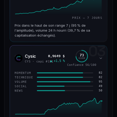
PRIX — 7 JOURS
Prix dans le haut de son range 7 j (95 % de
l'amplitude), volume 24 h nourri (39,7 % de sa
capitalisation échangés).
03
CAP. MARCHÉ
VOLUME 24 H
117 M$
46,3 M$
73
Cysic
0,9649 $
CYS
SCORE
▲ +1,5 %
VAR. 7 J
VAR. 30 J
CYS · capi #191
Confiance 56/100
+357,9 %
+203,1 %
82
MOMENTUM
VS ATH
RANG CAPI.
82
TECHNIQUE
−86,3 %
#235
95
VOLUME
49
SOCIAL
50
NEWS
67/100
CONFIANCE