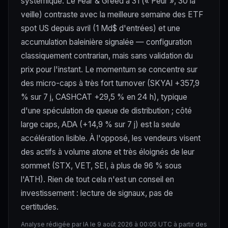
systémique. Le Fear & Greed à 31 (« Peur », 30 la
veille) contraste avec la meilleure semaine des ETF
spot US depuis avril (1 Md$ d'entrées) et une
accumulation baleinière signalée — configuration
classiquement contrarian, mais sans validation du
prix pour l'instant. Le momentum se concentre sur
des micro-caps à très fort turnover (SKYAI +357,9
% sur 7 j, CASHCAT +29,5 % en 24 h), typique
d'une spéculation de queue de distribution ; côté
large caps, ADA (+14,9 % sur 7 j) est la seule
accélération lisible. À l'opposé, les vendeurs visent
des actifs à volume atone et très éloignés de leur
sommet (STX, VET, SEI, à plus de 96 % sous
l'ATH). Rien de tout cela n'est un conseil en
investissement : lecture de signaux, pas de
certitudes.
Analyse rédigée par IA le 9 août 2026 à 00:05 UTC à partir des