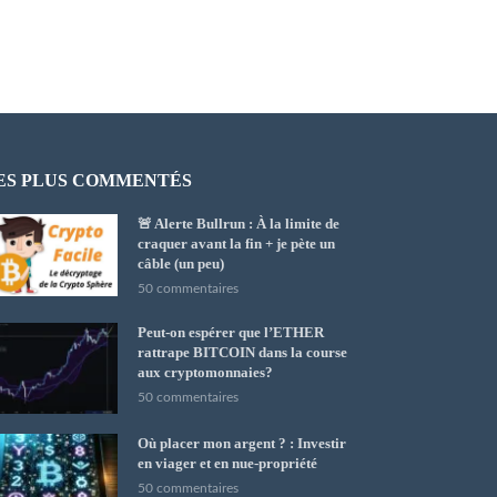
ES PLUS COMMENTÉS
🚨 Alerte Bullrun : À la limite de
craquer avant la fin + je pète un
câble (un peu)
50 commentaires
Peut-on espérer que l’ETHER
rattrape BITCOIN dans la course
aux cryptomonnaies?
50 commentaires
Où placer mon argent ? : Investir
en viager et en nue-propriété
50 commentaires