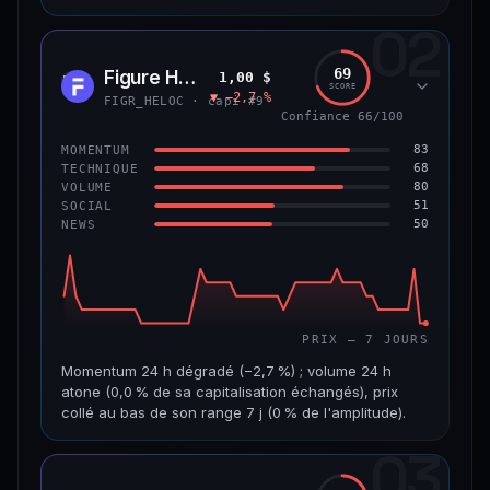
02
CAP. MARCHÉ
VOLUME 24 H
8,9 Md$
484 355 $
69
Figure Heloc
1,00 $
FIGR
SCORE
▼ −2,7 %
VAR. 7 J
VAR. 30 J
FIGR_HELOC · capi #9
−0,6 %
+2,0 %
Confiance 66/100
83
MOMENTUM
VS ATH
RANG CAPI.
68
TECHNIQUE
−8,5 %
#14
80
VOLUME
51
SOCIAL
50
NEWS
69/100
CONFIANCE
PRIX — 7 JOURS
Momentum 24 h dégradé (−2,7 %) ; volume 24 h
atone (0,0 % de sa capitalisation échangés), prix
collé au bas de son range 7 j (0 % de l'amplitude).
03
CAP. MARCHÉ
VOLUME 24 H
21,1 Md$
3,8 M$