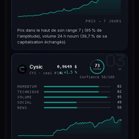
PRIX — 7 JOURS
Prix dans le haut de son range 7 j (95 % de
l'amplitude), volume 24 h nourri (39,7 % de sa
capitalisation échangés).
03
CAP. MARCHÉ
VOLUME 24 H
117 M$
46,3 M$
73
Cysic
0,9649 $
CYS
SCORE
▲ +1,5 %
VAR. 7 J
VAR. 30 J
CYS · capi #191
Confiance 56/100
+357,9 %
+203,1 %
82
MOMENTUM
VS ATH
RANG CAPI.
82
TECHNIQUE
−86,3 %
#235
95
VOLUME
49
SOCIAL
50
NEWS
67/100
CONFIANCE