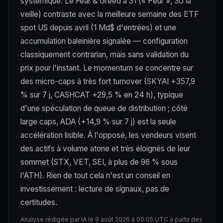
systémique. Le Fear & Greed à 31 (« Peur », 30 la
veille) contraste avec la meilleure semaine des ETF
spot US depuis avril (1 Md$ d'entrées) et une
accumulation baleinière signalée — configuration
classiquement contrarian, mais sans validation du
prix pour l'instant. Le momentum se concentre sur
des micro-caps à très fort turnover (SKYAI +357,9
% sur 7 j, CASHCAT +29,5 % en 24 h), typique
d'une spéculation de queue de distribution ; côté
large caps, ADA (+14,9 % sur 7 j) est la seule
accélération lisible. À l'opposé, les vendeurs visent
des actifs à volume atone et très éloignés de leur
sommet (STX, VET, SEI, à plus de 96 % sous
l'ATH). Rien de tout cela n'est un conseil en
investissement : lecture de signaux, pas de
certitudes.
Analyse rédigée par IA le 9 août 2026 à 00:05 UTC à partir des