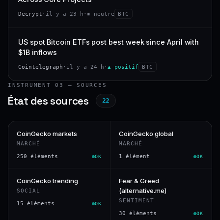
Decrypt
·
il y a 23 h
·
▪ neutre
BTC
US spot Bitcoin ETFs post best week since April with
$1B inflows
Cointelegraph
·
il y a 24 h
·
▲ positif
BTC
INSTRUMENT 03 — SOURCES
État des sources
22
CoinGecko markets
CoinGecko global
MARCHÉ
MARCHÉ
250 éléments
1 élément
OK
OK
CoinGecko trending
Fear & Greed
(alternative.me)
SOCIAL
SENTIMENT
15 éléments
OK
30 éléments
OK