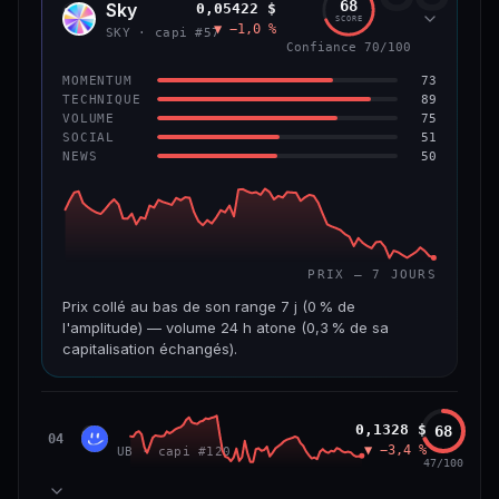
68
Sky
0,05422 $
SKY
SCORE
▼ −1,0 %
VAR. 7 J
VAR. 30 J
SKY · capi #57
Confiance 70/100
0,0 %
−3,2 %
73
MOMENTUM
VS ATH
RANG CAPI.
89
TECHNIQUE
−5,6 %
#9
75
VOLUME
51
SOCIAL
50
NEWS
66/100
CONFIANCE
PRIX — 7 JOURS
Prix collé au bas de son range 7 j (0 % de
l'amplitude) — volume 24 h atone (0,3 % de sa
capitalisation échangés).
CAP. MARCHÉ
VOLUME 24 H
1,3 Md$
3,9 M$
Unibase
0,1328 $
68
UB
04
▼ −3,4 %
UB · capi #120
VAR. 7 J
VAR. 30 J
47/100
−3,2 %
−3,5 %