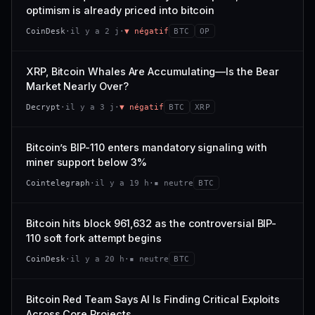
VAR. 7 J
VAR. 30 J
optimism is already priced into bitcoin
momentum 24 h dégradé (+0,0 %), volume 24 h atone
54/100
CONFIANCE
−0,1 %
+0,1 %
(0,9 % de sa capitalisation échangés).
CoinDesk
·
il y a 2 j
·
▼ négatif
BTC
OP
VS ATH
RANG CAPI.
CAP. MARCHÉ
VOLUME 24 H
−0,1 %
#30
538 M$
4,7 M$
XRP, Bitcoin Whales Are Accumulating—Is the Bear
Market Nearly Over?
65/100
CONFIANCE
VAR. 7 J
VAR. 30 J
Decrypt
·
il y a 3 j
·
▼ négatif
BTC
XRP
−2,9 %
−1,9 %
VS ATH
RANG CAPI.
Bitcoin’s BIP-110 enters mandatory signaling with
−50,0 %
#93
miner support below 3%
71/100
CONFIANCE
Cointelegraph
·
il y a 19 h
·
▪ neutre
BTC
Bitcoin hits block 961,632 as the controversial BIP-
110 soft fork attempt begins
CoinDesk
·
il y a 20 h
·
▪ neutre
BTC
Bitcoin Red Team Says AI Is Finding Critical Exploits
Across Core Projects