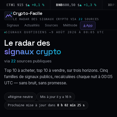
ETH
1 915 $
▲ +0,1 %
BNB
600,50 $
▲ +1,3 %
XRP
1,04
Crypto-Facile
LE RADAR DES SIGNAUX CRYPTO VIA
22
SOURCES
Signaux
Actualités
Sources
Méthode
App
SIGNAUX QUOTIDIENS —
9 AOÛT 2026 À 00:05 UTC
Le radar des
signaux crypto
via
22
sources publiques
Top 10 à acheter, top 10 à vendre, sur trois horizons. Cinq
familles de signaux publics, recalculées chaque nuit à 00:05
UTC — sans bruit, sans promesse.
Régime neutre
Mis à jour il y a 16 h
▪
Prochaine mise à jour dans
8 h 02 min 24 s