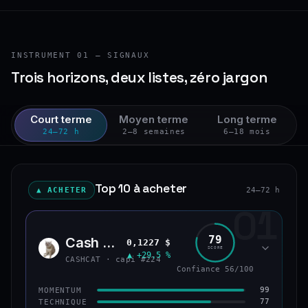
INSTRUMENT 01 — SIGNAUX
Trois horizons, deux listes, zéro jargon
Court terme
Moyen terme
Long terme
24–72 h
2–8 semaines
6–18 mois
Top 10 à acheter
▲ ACHETER
24–72 h
01
79
Cash Cat
0,1227 $
CASH
SCORE
▲ +29,5 %
CASHCAT · capi #224
Confiance 56/100
99
MOMENTUM
77
TECHNIQUE