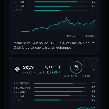
82
VOLUME
69
SOCIAL
50
NEWS
PRIX — 7 JOURS
Momentum 24 h solide (+29,5 %), volume 24 h nourri
(13,8 % de sa capitalisation échangés).
02
CAP. MARCHÉ
VOLUME 24 H
121 M$
16,7 M$
76
SkyAI
0,1168 $
SKYA
SCORE
▲ +3,6 %
VAR. 7 J
VAR. 30 J
SKYAI · capi #235
+213,9 %
+10,2 %
Confiance 67/100
73
MOMENTUM
VS ATH
RANG CAPI.
95
TECHNIQUE
−46,4 %
#224
91
VOLUME
69
SOCIAL
50
NEWS
56/100
CONFIANCE