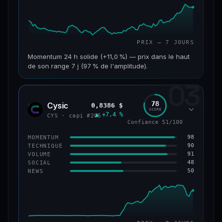
PRIX — 7 JOURS
Momentum 24 h solide (+11,0 %) — prix dans le haut
de son range 7 j (97 % de l'amplitude).
03
CAP. MARCHÉ
VOLUME 24 H
601 M$
47,5 M$
78
Cysic
0,8386 $
CYS
SCORE
▲ +7,4 %
VAR. 7 J
VAR. 30 J
CYS · capi #205
Confiance 51/100
+10,1 %
+2,1 %
98
MOMENTUM
VS ATH
RANG CAPI.
90
TECHNIQUE
−69,5 %
#90
91
VOLUME
48
SOCIAL
50
NEWS
61/100
CONFIANCE