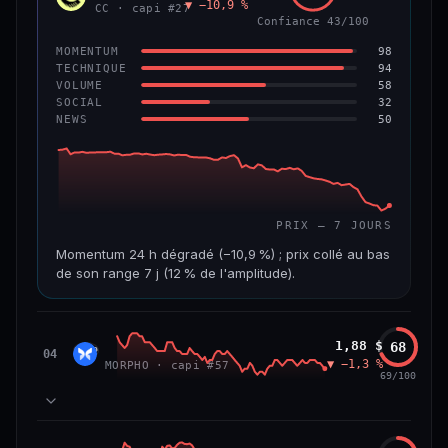
▼ −10,9 %
VAR. 7 J
VAR. 30 J
CC · capi #27
Confiance 43/100
−4,5 %
−8,8 %
98
MOMENTUM
VS ATH
RANG CAPI.
94
TECHNIQUE
−96,0 %
#97
58
VOLUME
32
SOCIAL
50
NEWS
67/100
CONFIANCE
PRIX — 7 JOURS
Momentum 24 h dégradé (−10,9 %) ; prix collé au bas
de son range 7 j (12 % de l'amplitude).
CAP. MARCHÉ
VOLUME 24 H
3,5 Md$
19,6 M$
Morpho
1,88 $
68
MORP
04
▼ −1,3 %
MORPHO · capi #57
VAR. 7 J
VAR. 30 J
69/100
−24,7 %
−28,7 %
VS ATH
RANG CAPI.
84
MOMENTUM