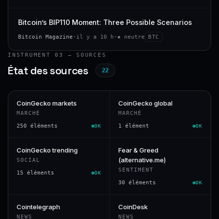
Bitcoin’s BIP110 Moment: Three Possible Scenarios
Bitcoin Magazine
·
il y a 10 h
·
▪ neutre
BTC
INSTRUMENT 03 — SOURCES
État des sources
22
CoinGecko markets
CoinGecko global
MARCHÉ
MARCHÉ
250 éléments
1 élément
OK
OK
CoinGecko trending
Fear & Greed
(alternative.me)
SOCIAL
SENTIMENT
15 éléments
OK
30 éléments
OK
Cointelegraph
CoinDesk
NEWS
NEWS