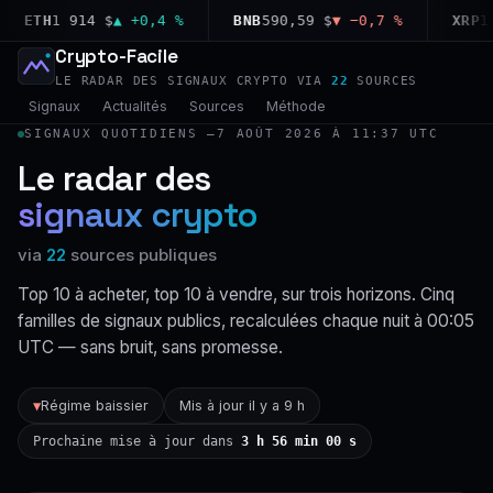
ETH
1 914 $
▲ +0,4 %
BNB
590,59 $
▼ −0,7 %
XRP
1,03
Crypto-Facile
LE RADAR DES SIGNAUX CRYPTO VIA
22
SOURCES
Signaux
Actualités
Sources
Méthode
SIGNAUX QUOTIDIENS —
7 AOÛT 2026 À 11:37 UTC
Le radar des
signaux crypto
via
22
sources publiques
Top 10 à acheter, top 10 à vendre, sur trois horizons. Cinq
familles de signaux publics, recalculées chaque nuit à 00:05
UTC — sans bruit, sans promesse.
Régime baissier
Mis à jour il y a 9 h
▼
Prochaine mise à jour dans
3 h 55 min 59 s