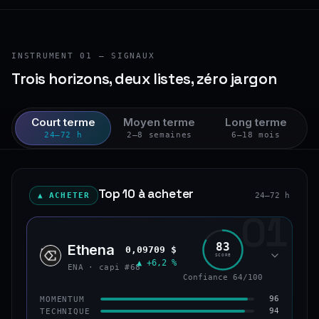
INSTRUMENT 01 — SIGNAUX
Trois horizons, deux listes, zéro jargon
Court terme
Moyen terme
Long terme
24–72 h
2–8 semaines
6–18 mois
Top 10 à acheter
▲ ACHETER
24–72 h
01
83
Ethena
0,09709 $
ENA
SCORE
▲ +6,2 %
ENA · capi #68
Confiance 64/100
96
MOMENTUM
94
TECHNIQUE