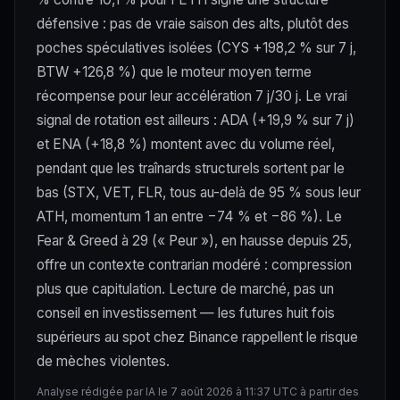
défensive : pas de vraie saison des alts, plutôt des
poches spéculatives isolées (CYS +198,2 % sur 7 j,
BTW +126,8 %) que le moteur moyen terme
récompense pour leur accélération 7 j/30 j. Le vrai
signal de rotation est ailleurs : ADA (+19,9 % sur 7 j)
et ENA (+18,8 %) montent avec du volume réel,
pendant que les traînards structurels sortent par le
bas (STX, VET, FLR, tous au-delà de 95 % sous leur
ATH, momentum 1 an entre −74 % et −86 %). Le
Fear & Greed à 29 (« Peur »), en hausse depuis 25,
offre un contexte contrarian modéré : compression
plus que capitulation. Lecture de marché, pas un
conseil en investissement — les futures huit fois
supérieurs au spot chez Binance rappellent le risque
de mèches violentes.
Analyse rédigée par IA le 7 août 2026 à 11:37 UTC à partir des