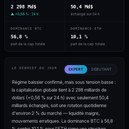
2 298 Md$
50,4 Md$
▲ +0,56 % · 24 h
échangé sur 24 h
DOMINANCE BTC
DOMINANCE ETH
56,8 %
10,1 %
part de la cap. totale
part de la cap. totale
LE DÉBRIEF DU JOUR
EXPERT
DÉBUTANT
Régime baissier confirmé, mais sous tension basse :
la capitalisation globale tient à 2 298 milliards de
dollars (+0,56 % sur 24 h) avec seulement 50,4
milliards échangés, soit une rotation quotidienne
d'environ 2 % du marché — liquidité maigre,
mouvements erratiques. La dominance BTC à 56,8
% contre 10,1 % pour l'ETH signe une structure