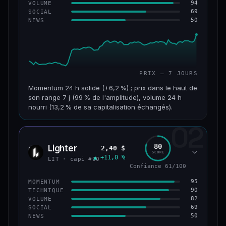
94
VOLUME
69
SOCIAL
50
NEWS
PRIX — 7 JOURS
Momentum 24 h solide (+6,2 %) ; prix dans le haut de
son range 7 j (99 % de l'amplitude), volume 24 h
nourri (13,2 % de sa capitalisation échangés).
02
CAP. MARCHÉ
VOLUME 24 H
955 M$
126 M$
80
Lighter
2,40 $
LIT
SCORE
▲ +11,0 %
VAR. 7 J
VAR. 30 J
LIT · capi #90
+18,8 %
+32,8 %
Confiance 61/100
95
MOMENTUM
VS ATH
RANG CAPI.
90
TECHNIQUE
−93,6 %
#68
82
VOLUME
69
SOCIAL
50
NEWS
64/100
CONFIANCE