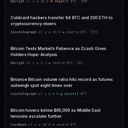
Decrypt
·
il y a 26 h
·
▼ négatif
BTC
XRP
−0,4 %
−2,9 %
CAP. MARCHÉ
VOLUME 24 H
318 M$
26,4 M$
VS ATH
RANG CAPI.
Coldcard hackers transfer 64 BTC and 200 ETH to
−94,7 %
#101
VAR. 7 J
VAR. 30 J
cryptocurrency mixers
−22,6 %
+53,4 %
66/100
CONFIANCE
Cointelegraph
·
il y a 33 h
·
▪ neutre
BTC
ETH
VS ATH
RANG CAPI.
−47,7 %
#120
Bitcoin Tests Market’s Patience as Zcash Gives
Holders Hope: Analysis
38/100
CONFIANCE
Decrypt
·
il y a 2 j
·
▪ neutre
BTC
ZEC
Binance Bitcoin volume ratio hits record as futures
outweigh spot eight times over
Cointelegraph
·
il y a 9 h
·
▲ positif
BTC
Bitcoin hovers below $65,000 as Middle East
tensions escalate further
CoinDesk
·
il y a 10 h
·
▪ neutre
BTC