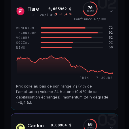
02
1,3 Md$
7,5 M$
70
Flare
0,005962 $
FLR
SCORE
▼ −0,4 %
VAR. 7 J
VAR. 30 J
FLR · capi #97
−4,8 %
+2,5 %
Confiance 67/100
72
MOMENTUM
VS ATH
RANG CAPI.
92
TECHNIQUE
−45,9 %
#56
82
VOLUME
52
SOCIAL
50
NEWS
65/100
CONFIANCE
PRIX — 7 JOURS
Prix collé au bas de son range 7 j (7 % de
l'amplitude) ; volume 24 h atone (0,4 % de sa
capitalisation échangés), momentum 24 h dégradé
(−0,4 %).
03
CAP. MARCHÉ
VOLUME 24 H
518 M$
1,8 M$
69
Canton
0,08964 $
CC
SCORE