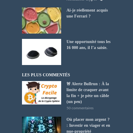
Ai-je réellement acquis
une Ferrari ?
Une opportunité tous les
16 000 ans, il l’a saisie.
LES PLUS COMMENTÉS
🚨 Alerte Bullrun : À la
limite de craquer avant
la fin + je pète un câble
(un peu)
50 commentaires
Où placer mon argent ?
: Investir en viager et en
nue-propriété