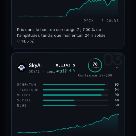
PRIX — 7 JOURS
Prix dans le haut de son range 7 j (100 % de
l'amplitude), tandis que momentum 24 h solide
(+14,5 %).
03
CAP. MARCHÉ
VOLUME 24 H
152 M$
34,0 M$
78
SkyAI
0,1143 $
SKYA
SCORE
▲ +12,4 %
VAR. 7 J
VAR. 30 J
SKYAI · capi #238
Confiance 57/100
+226,0 %
+211,4 %
95
MOMENTUM
VS ATH
RANG CAPI.
94
TECHNIQUE
−3,2 %
#193
90
VOLUME
48
SOCIAL
50
NEWS
50/100
CONFIANCE