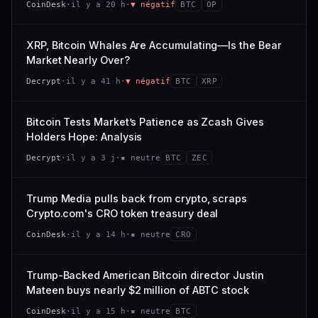
CoinDesk
·
il y a 20 h
·
▼ négatif
BTC
OP
−0,1 %
+0,1 %
CAP. MARCHÉ
VOLUME 24 H
VS ATH
RANG CAPI.
477 M$
1 464 $
XRP, Bitcoin Whales Are Accumulating—Is the Bear
−0,1 %
#29
Market Nearly Over?
VAR. 7 J
VAR. 30 J
65/100
CONFIANCE
Decrypt
·
il y a 41 h
·
▼ négatif
BTC
XRP
+0,6 %
−3,6 %
VS ATH
RANG CAPI.
Bitcoin Tests Market’s Patience as Zcash Gives
−94,7 %
#102
Holders Hope: Analysis
66/100
CONFIANCE
Decrypt
·
il y a 3 j
·
▪ neutre
BTC
ZEC
Trump Media pulls back from crypto, scraps
Crypto.com's CRO token treasury deal
CoinDesk
·
il y a 14 h
·
▪ neutre
CRO
Trump-Backed American Bitcoin director Justin
Mateen buys nearly $2 million of ABTC stock
CoinDesk
·
il y a 15 h
·
▪ neutre
BTC