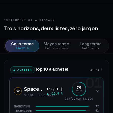
INSTRUMENT 01 — SIGNAUX
Trois horizons, deux listes, zéro jargon
Court terme
Moyen terme
Long terme
24–72 h
2–8 semaines
6–18 mois
Top 10 à acheter
▲ ACHETER
24–72 h
01
79
SpaceX (bStocks Tokenized Stock)
132,91 $
SPCX
SCORE
▲ +16,9 %
SPCXB · capi #220
Confiance 43/100
97
MOMENTUM
92
TECHNIQUE