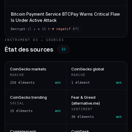
Bitcoin Payment Service BTCPay Warns Critical Flaw
Is Under Active Attack
Decrypt
·
il y a 15 h
·
▼ négatif
BTC
INSTRUMENT 03 — SOURCES
État des sources
22
CoinGecko markets
CoinGecko global
MARCHÉ
MARCHÉ
250 éléments
1 élément
OK
OK
CoinGecko trending
Fear & Greed
(alternative.me)
SOCIAL
SENTIMENT
15 éléments
OK
30 éléments
OK
Cointelegraph
CoinDesk