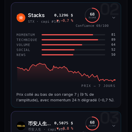
02
CAP. MARCHÉ
VOLUME 24 H
1,2 Md$
10,7 M$
68
Stacks
0,1296 $
STX
SCORE
▼ −0,7 %
VAR. 7 J
VAR. 30 J
STX · capi #143
−8,0 %
−9,9 %
Confiance 69/100
81
MOMENTUM
VS ATH
RANG CAPI.
89
TECHNIQUE
−55,9 %
#58
64
VOLUME
52
SOCIAL
50
NEWS
66/100
CONFIANCE
PRIX — 7 JOURS
Prix collé au bas de son range 7 j (9 % de
l'amplitude), avec momentum 24 h dégradé (−0,7 %).
03
CAP. MARCHÉ
VOLUME 24 H
241 M$
4,5 M$
68
币安人生 (BinanceLife)
0,5075 $
币安
SCORE
▼ −8,8 %
人生
VAR. 7 J
VAR. 30 J
币安人生 · capi #97