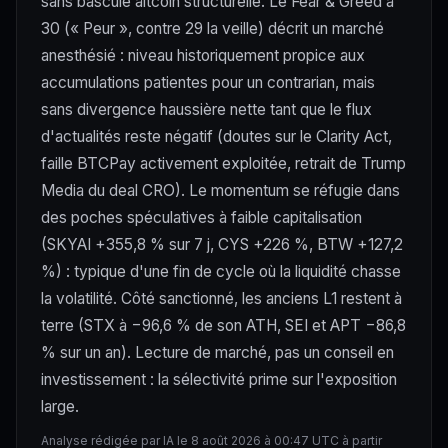
sans bascule altcoin structurelle. Le Fear & Greed à
30 (« Peur », contre 29 la veille) décrit un marché
anesthésié : niveau historiquement propice aux
accumulations patientes pour un contrarian, mais
sans divergence haussière nette tant que le flux
d'actualités reste négatif (doutes sur le Clarity Act,
faille BTCPay activement exploitée, retrait de Trump
Media du deal CRO). Le momentum se réfugie dans
des poches spéculatives à faible capitalisation
(SKYAI +355,8 % sur 7 j, CYS +226 %, BTW +127,2
%) : typique d'une fin de cycle où la liquidité chasse
la volatilité. Côté sanctionné, les anciens L1 restent à
terre (STX à −96,6 % de son ATH, SEI et APT −86,8
% sur un an). Lecture de marché, pas un conseil en
investissement : la sélectivité prime sur l'exposition
large.
Analyse rédigée par IA le 8 août 2026 à 00:47 UTC à partir