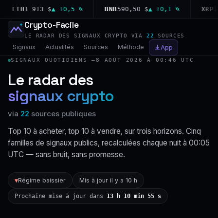
ETH
1 913 $
▲ +0,5 %
BNB
590,50 $
▲ +0,1 %
XRP
1,02
Crypto-Facile
LE RADAR DES SIGNAUX CRYPTO VIA
22
SOURCES
Signaux
Actualités
Sources
Méthode
App
SIGNAUX QUOTIDIENS —
8 AOÛT 2026 À 00:46 UTC
Le radar des
signaux crypto
via
22
sources publiques
Top 10 à acheter, top 10 à vendre, sur trois horizons. Cinq
familles de signaux publics, recalculées chaque nuit à 00:05
UTC — sans bruit, sans promesse.
Régime baissier
Mis à jour il y a 10 h
▼
Prochaine mise à jour dans
13 h 10 min 54 s