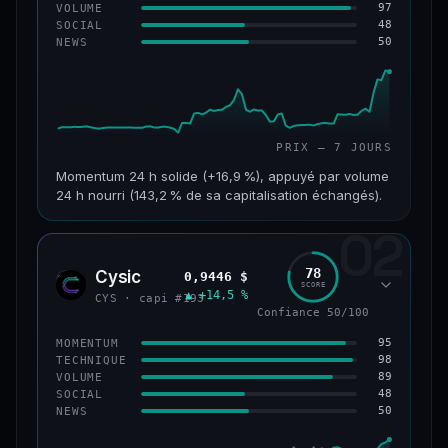
97
VOLUME
48
SOCIAL
50
NEWS
PRIX — 7 JOURS
Momentum 24 h solide (+16,9 %), appuyé par volume
24 h nourri (143,2 % de sa capitalisation échangés).
02
CAP. MARCHÉ
VOLUME 24 H
125 M$
179 M$
78
Cysic
0,9446 $
CYS
SCORE
▲ +14,5 %
VAR. 7 J
VAR. 30 J
CYS · capi #193
+24,2 %
−10,2 %
Confiance 50/100
95
MOMENTUM
VS ATH
RANG CAPI.
98
TECHNIQUE
−42,1 %
#220
89
VOLUME
48
SOCIAL
50
NEWS
43/100
CONFIANCE