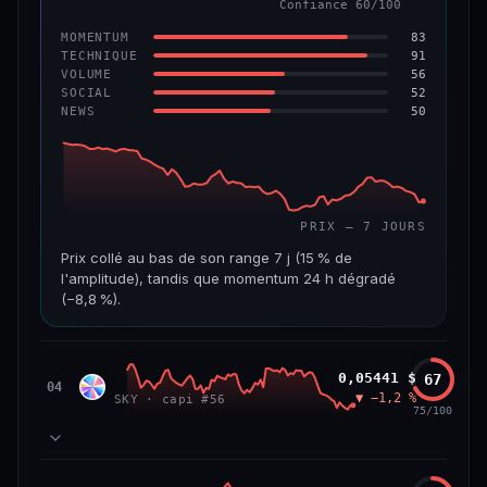
Confiance 60/100
−6,2 %
−22,2 %
83
MOMENTUM
VS ATH
RANG CAPI.
91
TECHNIQUE
−96,6 %
#143
56
VOLUME
52
SOCIAL
50
NEWS
69/100
CONFIANCE
PRIX — 7 JOURS
Prix collé au bas de son range 7 j (15 % de
l'amplitude), tandis que momentum 24 h dégradé
(−8,8 %).
CAP. MARCHÉ
VOLUME 24 H
508 M$
8,7 M$
Sky
0,05441 $
67
SKY
04
▼ −1,2 %
SKY · capi #56
VAR. 7 J
VAR. 30 J
75/100
−19,4 %
−28,6 %
VS ATH
RANG CAPI.
78
MOMENTUM