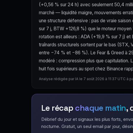
(+0,56 % sur 24 h) avec seulement 50,4 milli
marché — liquidité maigre, mouvements errat
une structure défensive : pas de vraie saison
sur 7 j, BTW +126,8 %) que le moteur moyen te
rotation est ailleurs : ADA (+19,9 % sur 7 j)
traînards structurels sortent par le bas (ST
entre −74 % et −86 %). Le Fear & Greed à 29 
modéré : compression plus que capitulation. 
huit fois supérieurs au spot chez Binance rapp
Analyse rédigée par IA le 7 août 2026 à 11:37 UTC à p
Le récap
chaque matin
,
Débrief du jour et signaux les plus forts, envo
nocturne. Gratuit, un seul email par jour, désin