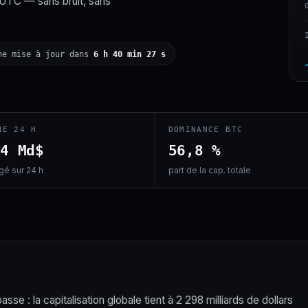
 UTC — sans bruit, sans
ne mise à jour dans
6 h 40 min 26 s
ME 24 H
DOMINANCE BTC
,4 Md$
56,8 %
é sur 24 h
part de la cap. totale
se : la capitalisation globale tient à 2 298 milliards de dollars