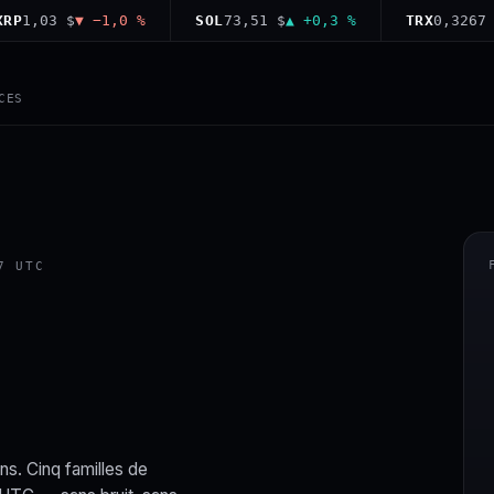
,03 $
▼ −1,0 %
SOL
73,51 $
▲ +0,3 %
TRX
0,3267 $
▼ 
CES
7 UTC
ns. Cinq familles de