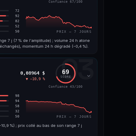
Confiance 67/100
65/100
72
92
82
52
50
PRIX — 7 JOURS
nge 7 j (7 % de l'amplitude) ; volume 24 h atone
on échangés), momentum 24 h dégradé (−0,4 %).
03
VOLUME 24 H
VAR. 7 J
1,8 M$
−4,5 %
69
0,08964 $
VS ATH
RANG CAPI.
SCORE
▼ −10,9 %
−96,0 %
#97
Confiance 43/100
67/100
98
94
58
32
50
PRIX — 7 JOURS
,9 %) ; prix collé au bas de son range 7 j