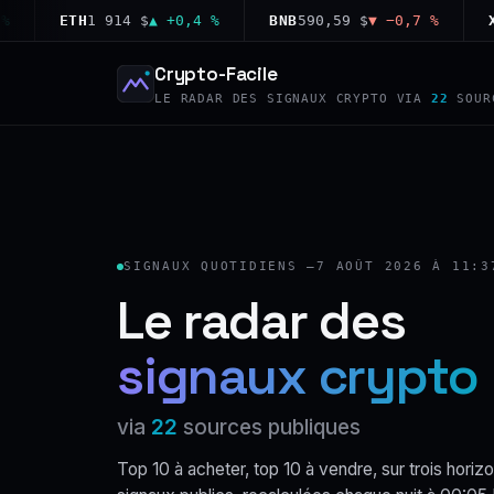
ETH
1 914 $
▲ +0,4 %
BNB
590,59 $
▼ −0,7 %
XRP
1
Crypto-Facile
LE RADAR DES SIGNAUX CRYPTO VIA
22
SOUR
SIGNAUX QUOTIDIENS —
7 AOÛT 2026 À 11:3
Le radar des
signaux crypto
via
22
sources publiques
Top 10 à acheter, top 10 à vendre, sur trois horizo