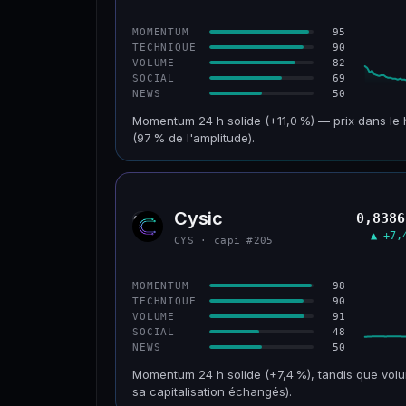
CONFIANCE
95
MOMENTUM
90
TECHNIQUE
82
VOLUME
69
SOCIAL
50
NEWS
Momentum 24 h solide (+11,0 %) — prix dans le 
(97 % de l'amplitude).
CAP. MARCHÉ
VOLUME 24 H
601 M$
47,5 M$
Cysic
0,8386
CYS
VAR. 30 J
VS ATH
▲ +7,
CYS · capi #205
+2,1 %
−69,5 %
CONFIANCE
98
MOMENTUM
90
TECHNIQUE
91
VOLUME
48
SOCIAL
50
NEWS
Momentum 24 h solide (+7,4 %), tandis que volu
sa capitalisation échangés).