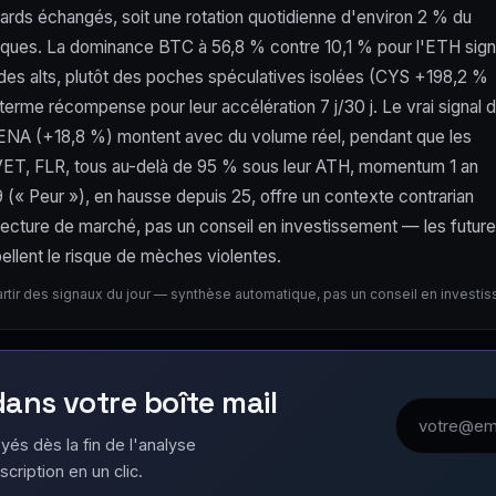
ards échangés, soit une rotation quotidienne d'environ 2 % du
iques. La dominance BTC à 56,8 % contre 10,1 % pour l'ETH sig
 des alts, plutôt des poches spéculatives isolées (CYS +198,2 %
rme récompense pour leur accélération 7 j/30 j. Le vrai signal 
 et ENA (+18,8 %) montent avec du volume réel, pendant que les
X, VET, FLR, tous au-delà de 95 % sous leur ATH, momentum 1 an
(« Peur »), en hausse depuis 25, offre un contexte contrarian
Lecture de marché, pas un conseil en investissement — les futur
ellent le risque de mèches violentes.
artir des signaux du jour — synthèse automatique, pas un conseil en investi
 dans votre boîte mail
Adresse emai
yés dès la fin de l'analyse
scription en un clic.