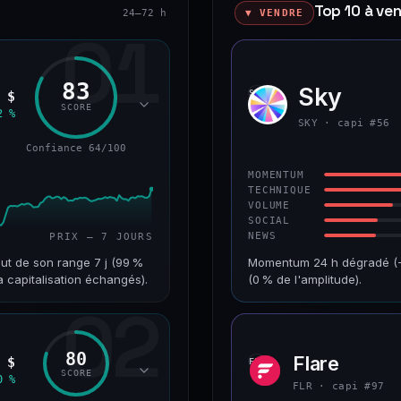
Top 10 à ve
24–72 h
▼ VENDRE
01
83
Sky
SKY
 $
SCORE
2 %
SKY · capi #56
Confiance 64/100
MOMENTUM
TECHNIQUE
VOLUME
SOCIAL
NEWS
PRIX — 7 JOURS
ut de son range 7 j (99 %
Momentum 24 h dégradé (−4
a capitalisation échangés).
(0 % de l'amplitude).
02
VAR. 7 J
CAP. MARCHÉ
+18,8 %
1,3 Md$
80
Flare
 $
FLR
RANG CAPI.
VAR. 30 J
SCORE
0 %
#68
+2,5 %
FLR · capi #97