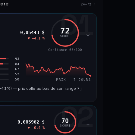
ndre
24–72 h
01
72
0,05443 $
SCORE
▼ −4,1 %
Confiance 65/100
93
84
67
52
50
PRIX — 7 JOURS
,1 %) — prix collé au bas de son range 7 j
02
VOLUME 24 H
VAR. 7 J
7,5 M$
−4,8 %
70
0,005962 $
VS ATH
RANG CAPI.
SCORE
▼ −0,4 %
−45,9 %
#56