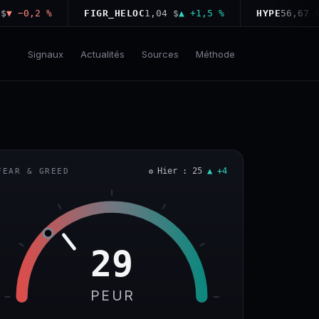
−0,2 %
FIGR_HELOC
1,04 $
▲ +1,5 %
HYPE
56,67 $
▲ +
Signaux
Actualités
Sources
Méthode
Hier : 25
▲ +4
FEAR & GREED
29
PEUR