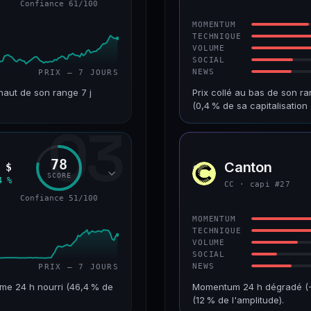
Confiance 61/100
64/100
CONFIANCE
MOMENTUM
TECHNIQUE
VOLUME
SOCIAL
NEWS
PRIX — 7 JOURS
haut de son range 7 j
Prix collé au bas de son ra
(0,4 % de sa capitalisati
03
VAR. 7 J
CAP. MARCHÉ
+10,1 %
518 M$
78
Canton
 $
CC
RANG CAPI.
VAR. 30 J
SCORE
4 %
CC · capi #27
#90
−8,8 %
Confiance 51/100
61/100
CONFIANCE
MOMENTUM
TECHNIQUE
VOLUME
SOCIAL
NEWS
PRIX — 7 JOURS
me 24 h nourri (46,4 % de
Momentum 24 h dégradé (−10
(12 % de l'amplitude).