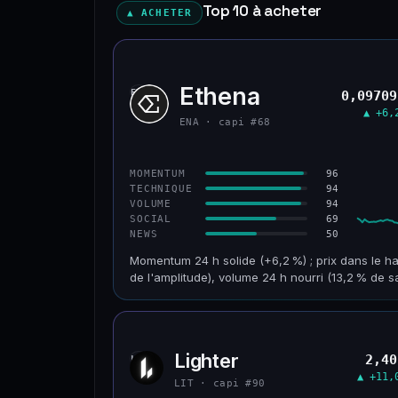
Top 10 à acheter
▲ ACHETER
Ethena
ENA
0,09709
▲ +6,
ENA · capi #68
96
MOMENTUM
94
TECHNIQUE
94
VOLUME
69
SOCIAL
50
NEWS
Momentum 24 h solide (+6,2 %) ; prix dans le ha
de l'amplitude), volume 24 h nourri (13,2 % de s
CAP. MARCHÉ
VOLUME 24 H
955 M$
126 M$
Lighter
2,40
LIT
VAR. 30 J
VS ATH
▲ +11,
+32,8 %
−93,6 %
LIT · capi #90