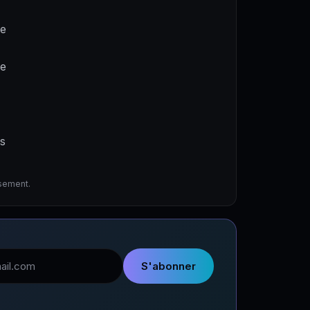
ne
de
es
ssement.
l
S'abonner