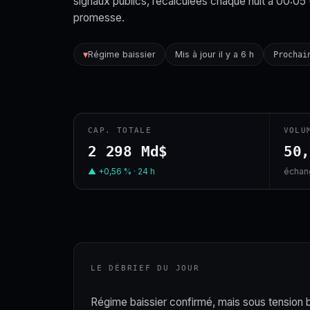
signaux publics, recalculées chaque nuit à 00:05
promesse.
Régime baissier
Mis à jour il y a 6 h
▼
Prochai
CAP. TOTALE
VOLU
2 298 Md$
50
▲ +0,56 % · 24 h
échang
LE DÉBRIEF DU JOUR
Régime baissier confirmé, mais sous tension bas