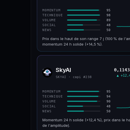
CONFIANCE
95
MOMENTUM
98
TECHNIQUE
89
VOLUME
48
SOCIAL
50
NEWS
Prix dans le haut de son range 7 j (100 % de l'a
momentum 24 h solide (+14,5 %).
CAP. MARCHÉ
VOLUME 24 H
152 M$
34,0 M$
SkyAI
0,1143
SKYA
VAR. 30 J
VS ATH
▲ +12,
SKYAI · capi #238
+211,4 %
−3,2 %
CONFIANCE
95
MOMENTUM
94
TECHNIQUE
90
VOLUME
48
SOCIAL
50
NEWS
Momentum 24 h solide (+12,4 %), prix dans le ha
de l'amplitude).