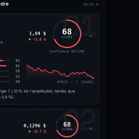
ndre
24–72 h
01
68
1,84 $
SCORE
▼ −3,6 %
58
Confiance 66/100
83
92
59
52
50
PRIX — 7 JOURS
nge 7 j (0 % de l'amplitude), tandis que
3,6 %).
02
VOLUME 24 H
VAR. 7 J
10,7 M$
−8,0 %
68
0,1296 $
VS ATH
RANG CAPI.
SCORE
▼ −0,7 %
−55,9 %
#58