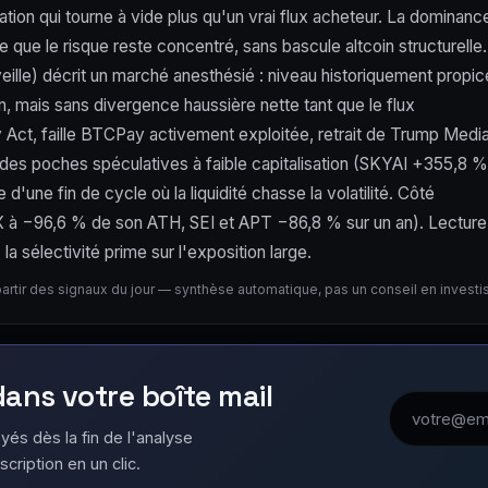
tion qui tourne à vide plus qu'un vrai flux acheteur. La dominanc
que le risque reste concentré, sans bascule altcoin structurelle.
eille) décrit un marché anesthésié : niveau historiquement propic
n, mais sans divergence haussière nette tant que le flux
ity Act, faille BTCPay activement exploitée, retrait de Trump Medi
es poches spéculatives à faible capitalisation (SKYAI +355,8 %
'une fin de cycle où la liquidité chasse la volatilité. Côté
STX à −96,6 % de son ATH, SEI et APT −86,8 % sur un an). Lecture
a sélectivité prime sur l'exposition large.
partir des signaux du jour — synthèse automatique, pas un conseil en invest
 dans votre boîte mail
Adresse emai
yés dès la fin de l'analyse
scription en un clic.