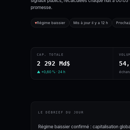
signaux publics, recalculées chaque nuit à 00:05
promesse.
Régime baissier
Mis à jour il y a 12 h
▼
Procha
CAP. TOTALE
VOLU
2 292 Md$
54
▲ +0,60 % · 24 h
échang
LE DÉBRIEF DU JOUR
Régime baissier confirmé : capitalisation globa