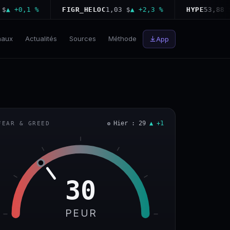
+0,1 %
FIGR_HELOC
1,03 $
▲ +2,3 %
HYPE
53,88 $
▼ −
naux
Actualités
Sources
Méthode
App
Hier : 29
▲ +1
FEAR & GREED
30
PEUR