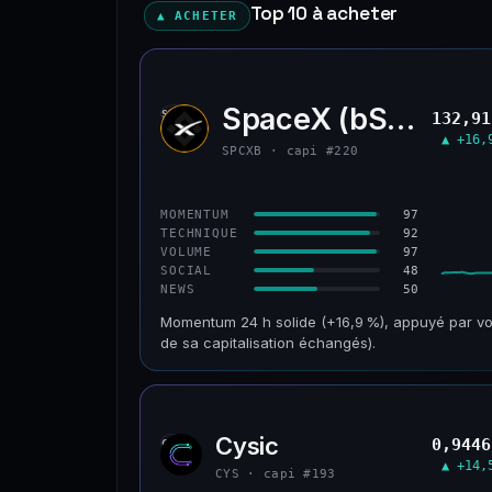
Top 10 à acheter
▲ ACHETER
SpaceX (bStocks T
SPCX
132,91
▲ +16,
SPCXB · capi #220
97
MOMENTUM
92
TECHNIQUE
97
VOLUME
48
SOCIAL
50
NEWS
Momentum 24 h solide (+16,9 %), appuyé par vo
de sa capitalisation échangés).
CAP. MARCHÉ
VOLUME 24 H
125 M$
179 M$
Cysic
0,9446
CYS
VAR. 30 J
VS ATH
▲ +14,
−10,2 %
−42,1 %
CYS · capi #193