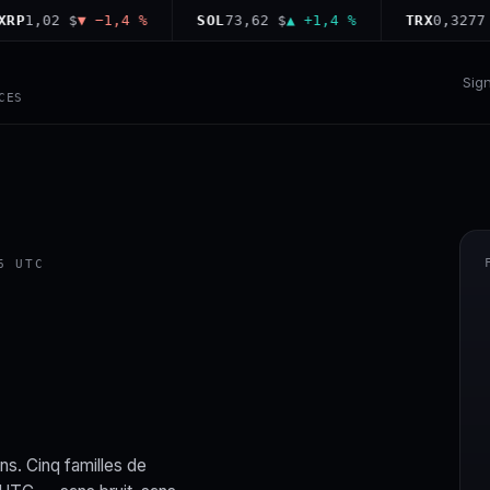
,02 $
▼ −1,4 %
SOL
73,62 $
▲ +1,4 %
TRX
0,3277 $
▲ 
Sig
CES
6 UTC
ns. Cinq familles de