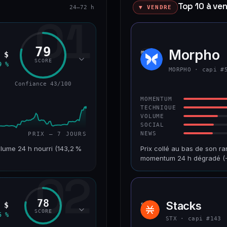
Top 10 à ve
24–72 h
▼ VENDRE
01
79
okenized Stock)
Morpho
MORP
 $
SCORE
9 %
MORPHO · capi #
Confiance 43/100
MOMENTUM
TECHNIQUE
VOLUME
SOCIAL
NEWS
PRIX — 7 JOURS
lume 24 h nourri (143,2 %
Prix collé au bas de son ra
momentum 24 h dégradé (−
02
VAR. 7 J
CAP. MARCHÉ
+24,2 %
1,2 Md$
78
Stacks
 $
STX
RANG CAPI.
VAR. 30 J
SCORE
5 %
#220
−9,9 %
STX · capi #143