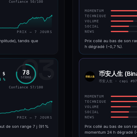
Confiance 50/100
43/100
CONFIANCE
MOMENTUM
TECHNIQUE
VOLUME
SOCIAL
NEWS
PRIX — 7 JOURS
mplitude), tandis que
Prix collé au bas de son r
h dégradé (−0,7 %).
03
VAR. 7 J
CAP. MARCHÉ
+226,0 %
241 M$
78
币安人生 (Bina
 $
币安人
RANG CAPI.
VAR. 30 J
SCORE
生
4 %
币安人生 · capi #9
#193
−22,2 %
Confiance 57/100
50/100
CONFIANCE
MOMENTUM
TECHNIQUE
VOLUME
SOCIAL
NEWS
PRIX — 7 JOURS
ut de son range 7 j (91 %
Prix collé au bas de son ra
momentum 24 h dégradé (−