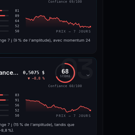
Confiance 69/100
66/100
81
89
64
52
50
PRIX — 7 JOURS
ange 7 j (9 % de l'amplitude), avec momentum 24
03
VOLUME 24 H
VAR. 7 J
4,5 M$
−6,2 %
68
nceLife)
0,5075 $
VS ATH
RANG CAPI.
SCORE
▼ −8,8 %
7
−96,6 %
#143
Confiance 60/100
69/100
83
91
56
52
50
PRIX — 7 JOURS
nge 7 j (15 % de l'amplitude), tandis que
8,8 %).