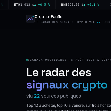
ETH
1 913 $
▲ +0,5 %
BNB
590,50 $
▲ +0,1 %
XRP
1
Crypto-Facile
LE RADAR DES SIGNAUX CRYPTO VIA
22
SOUR
SIGNAUX QUOTIDIENS —
8 AOÛT 2026 À 00:4
Le radar des
signaux crypto
via
22
sources publiques
Top 10 à acheter, top 10 à vendre, sur trois horizo