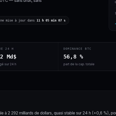
 UTC — sans bruit, sans
ine mise à jour dans
11 h 05 min 06 s
ME 24 H
DOMINANCE BTC
,2 Md$
56,8 %
é sur 24 h
part de la cap. totale
le à 2 292 milliards de dollars, quasi stable sur 24 h (+0,6 %), po