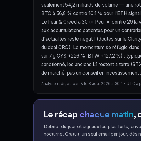
seulement 54,2 milliards de volume — une rota
BTC à 56,8 % contre 10,1 % pour l'ETH signale 
Le Fear & Greed à 30 (« Peur », contre 29 la v
aux accumulations patientes pour un contraria
d'actualités reste négatif (doutes sur le Clar
du deal CRO). Le momentum se réfugie dans d
sur 7 j, CYS +226 %, BTW +127,2 %) : typique d
sanctionné, les anciens L1 restent à terre (
de marché, pas un conseil en investissement : l
Analyse rédigée par IA le 8 août 2026 à 00:47 UTC à 
Le récap
chaque matin
,
Débrief du jour et signaux les plus forts, envo
nocturne. Gratuit, un seul email par jour, désin