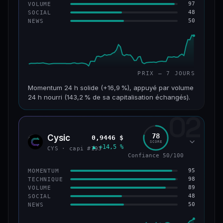
97
VOLUME
48
SOCIAL
50
NEWS
PRIX — 7 JOURS
Momentum 24 h solide (+16,9 %), appuyé par volume
24 h nourri (143,2 % de sa capitalisation échangés).
02
CAP. MARCHÉ
VOLUME 24 H
125 M$
179 M$
78
Cysic
0,9446 $
CYS
SCORE
▲ +14,5 %
VAR. 7 J
VAR. 30 J
CYS · capi #193
+24,2 %
−10,2 %
Confiance 50/100
95
MOMENTUM
VS ATH
RANG CAPI.
98
TECHNIQUE
−42,1 %
#220
89
VOLUME
48
SOCIAL
50
NEWS
43/100
CONFIANCE