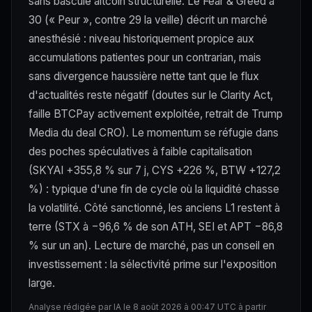
sans bascule altcoin structurelle. Le Fear & Greed à
30 (« Peur », contre 29 la veille) décrit un marché
anesthésié : niveau historiquement propice aux
accumulations patientes pour un contrarian, mais
sans divergence haussière nette tant que le flux
d'actualités reste négatif (doutes sur le Clarity Act,
faille BTCPay activement exploitée, retrait de Trump
Media du deal CRO). Le momentum se réfugie dans
des poches spéculatives à faible capitalisation
(SKYAI +355,8 % sur 7 j, CYS +226 %, BTW +127,2
%) : typique d'une fin de cycle où la liquidité chasse
la volatilité. Côté sanctionné, les anciens L1 restent à
terre (STX à −96,6 % de son ATH, SEI et APT −86,8
% sur un an). Lecture de marché, pas un conseil en
investissement : la sélectivité prime sur l'exposition
large.
Analyse rédigée par IA le 8 août 2026 à 00:47 UTC à partir