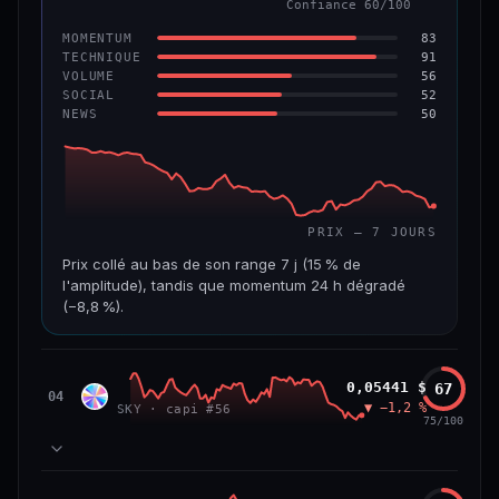
Confiance 60/100
−6,2 %
−22,2 %
83
MOMENTUM
VS ATH
RANG CAPI.
91
TECHNIQUE
−96,6 %
#143
56
VOLUME
52
SOCIAL
50
NEWS
69/100
CONFIANCE
PRIX — 7 JOURS
Prix collé au bas de son range 7 j (15 % de
l'amplitude), tandis que momentum 24 h dégradé
(−8,8 %).
CAP. MARCHÉ
VOLUME 24 H
508 M$
8,7 M$
Sky
0,05441 $
67
SKY
04
▼ −1,2 %
SKY · capi #56
VAR. 7 J
VAR. 30 J
75/100
−19,4 %
−28,6 %
VS ATH
RANG CAPI.
78
MOMENTUM