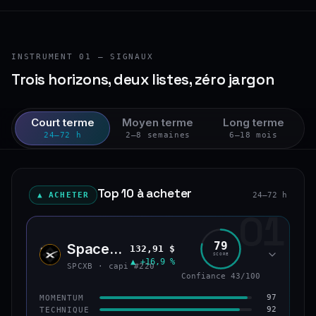
INSTRUMENT 01 — SIGNAUX
Trois horizons, deux listes, zéro jargon
Court terme
Moyen terme
Long terme
24–72 h
2–8 semaines
6–18 mois
Top 10 à acheter
▲ ACHETER
24–72 h
01
79
SpaceX (bStocks Tokenized Stock)
132,91 $
SPCX
SCORE
▲ +16,9 %
SPCXB · capi #220
Confiance 43/100
97
MOMENTUM
92
TECHNIQUE