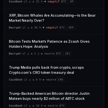
CoinDesk
·
il y a 15 h
·
▼ négatif
BTC
OP
−0,1 %
+0,1 %
CAP. MARCHÉ
VOLUME 24 H
VS ATH
RANG CAPI.
477 M$
1 464 $
XRP, Bitcoin Whales Are Accumulating—Is the Bear
−0,1 %
#29
Market Nearly Over?
VAR. 7 J
VAR. 30 J
65/100
CONFIANCE
Decrypt
·
il y a 36 h
·
▼ négatif
BTC
XRP
+0,6 %
−3,6 %
VS ATH
RANG CAPI.
Bitcoin Tests Market’s Patience as Zcash Gives
−94,7 %
#102
Holders Hope: Analysis
66/100
CONFIANCE
Decrypt
·
il y a 2 j
·
▪ neutre
BTC
ZEC
Trump Media pulls back from crypto, scraps
Crypto.com's CRO token treasury deal
CoinDesk
·
il y a 9 h
·
▪ neutre
CRO
Trump-Backed American Bitcoin director Justin
Mateen buys nearly $2 million of ABTC stock
CoinDesk
·
il y a 10 h
·
▪ neutre
BTC