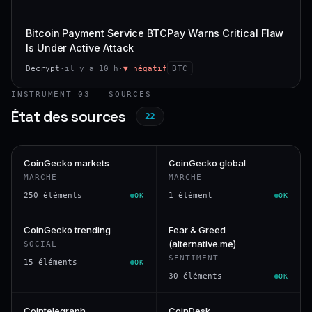
Bitcoin Payment Service BTCPay Warns Critical Flaw
Is Under Active Attack
Decrypt
·
il y a 10 h
·
▼ négatif
BTC
INSTRUMENT 03 — SOURCES
État des sources
22
CoinGecko markets
CoinGecko global
MARCHÉ
MARCHÉ
250 éléments
1 élément
OK
OK
CoinGecko trending
Fear & Greed
(alternative.me)
SOCIAL
SENTIMENT
15 éléments
OK
30 éléments
OK
Cointelegraph
CoinDesk