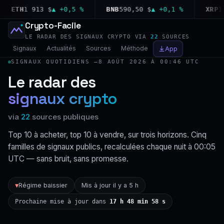
ETH
1 913 $
▲ +0,5 %
BNB
590,50 $
▲ +0,1 %
XRP
1,02
Crypto-Facile
LE RADAR DES SIGNAUX CRYPTO VIA
22
SOURCES
Signaux
Actualités
Sources
Méthode
App
SIGNAUX QUOTIDIENS —
8 AOÛT 2026 À 00:46 UTC
Le radar des
signaux crypto
via
22
sources publiques
Top 10 à acheter, top 10 à vendre, sur trois horizons. Cinq
familles de signaux publics, recalculées chaque nuit à 00:05
UTC — sans bruit, sans promesse.
Régime baissier
Mis à jour il y a 5 h
▼
Prochaine mise à jour dans
17 h 48 min 57 s