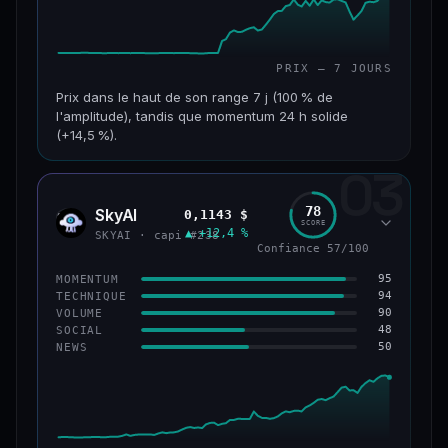
PRIX — 7 JOURS
Prix dans le haut de son range 7 j (100 % de
l'amplitude), tandis que momentum 24 h solide
(+14,5 %).
03
CAP. MARCHÉ
VOLUME 24 H
152 M$
34,0 M$
78
SkyAI
0,1143 $
SKYA
SCORE
▲ +12,4 %
VAR. 7 J
VAR. 30 J
SKYAI · capi #238
Confiance 57/100
+226,0 %
+211,4 %
95
MOMENTUM
VS ATH
RANG CAPI.
94
TECHNIQUE
−3,2 %
#193
90
VOLUME
48
SOCIAL
50
NEWS
50/100
CONFIANCE