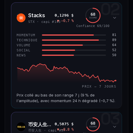
02
CAP. MARCHÉ
VOLUME 24 H
1,2 Md$
10,7 M$
68
Stacks
0,1296 $
STX
SCORE
▼ −0,7 %
VAR. 7 J
VAR. 30 J
STX · capi #143
−8,0 %
−9,9 %
Confiance 69/100
81
MOMENTUM
VS ATH
RANG CAPI.
89
TECHNIQUE
−55,9 %
#58
64
VOLUME
52
SOCIAL
50
NEWS
66/100
CONFIANCE
PRIX — 7 JOURS
Prix collé au bas de son range 7 j (9 % de
l'amplitude), avec momentum 24 h dégradé (−0,7 %).
03
CAP. MARCHÉ
VOLUME 24 H
241 M$
4,5 M$
68
币安人生 (BinanceLife)
0,5075 $
币安
SCORE
▼ −8,8 %
人生
VAR. 7 J
VAR. 30 J
币安人生 · capi #97