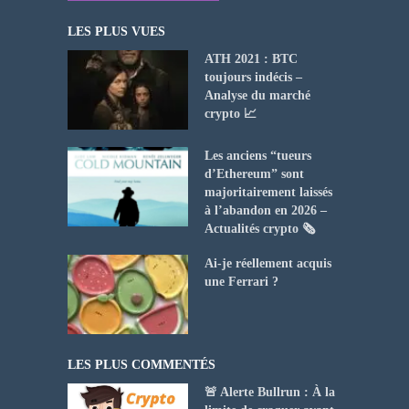
LES PLUS VUES
ATH 2021 : BTC
toujours indécis –
Analyse du marché
crypto 📈
Les anciens “tueurs
d’Ethereum” sont
majoritairement laissés
à l’abandon en 2026 –
Actualités crypto 🗞️
Ai-je réellement acquis
une Ferrari ?
LES PLUS COMMENTÉS
🚨 Alerte Bullrun : À la