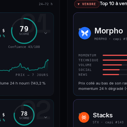
Top 10 à ve
24–72 h
▼ VENDRE
01
79
okenized Stock)
Morpho
MORP
 $
SCORE
9 %
MORPHO · capi #
Confiance 43/100
MOMENTUM
TECHNIQUE
VOLUME
SOCIAL
NEWS
PRIX — 7 JOURS
lume 24 h nourri (143,2 %
Prix collé au bas de son ra
momentum 24 h dégradé (−
02
VAR. 7 J
CAP. MARCHÉ
+24,2 %
1,2 Md$
78
Stacks
 $
STX
RANG CAPI.
VAR. 30 J
SCORE
5 %
#220
−9,9 %
STX · capi #143