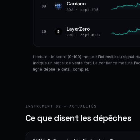
Cardano
Volume 24 h nourri (3,5 % de sa capitalisation éch
1 301 Md$
21,7 Md$
89
TECHNIQUE
ADA
09
ADA · capi #16
recherché sur CoinGecko.
37
VOLUME
CONFIANCE
68
SOCIAL
VAR. 30 J
VS ATH
50
NEWS
+4,2 %
−48,6 %
CAP. MARCHÉ
VOLUME 24 H
72
MOMENTUM
LayerZero
Momentum 24 h solide (+2,7 %), avec prix dans le
42,9 Md$
1,5 Md$
87
TECHNIQUE
ZRO
10
ZRO · capi #127
de l'amplitude).
84
VOLUME
CONFIANCE
48
SOCIAL
VAR. 30 J
VS ATH
50
NEWS
−5,0 %
−74,9 %
CAP. MARCHÉ
VOLUME 24 H
80
MOMENTUM
Prix dans le haut de son range 7 j (80 % de l'amp
278 M$
5,2 M$
91
TECHNIQUE
Lecture : le score (0–100) mesure l'intensité du signal
da
(5,3 % de sa capitalisation échangés).
68
VOLUME
CONFIANCE
indique un signal de vente fort. La confiance mesure l'ac
48
SOCIAL
VAR. 30 J
VS ATH
ligne déplie le détail complet.
50
NEWS
+4,8 %
−97,2 %
CAP. MARCHÉ
VOLUME 24 H
Prix dans le haut de son range 7 j (90 % de l'amp
7,5 Md$
398 M$
solide (+1,3 %).
CONFIANCE
VAR. 30 J
VS ATH
+20,6 %
−93,5 %
CAP. MARCHÉ
VOLUME 24 H
294 M$
17,5 M$
INSTRUMENT 02 — ACTUALITÉS
CONFIANCE
Ce que disent les dépêches
VAR. 30 J
VS ATH
−11,7 %
−88,9 %
CONFIANCE