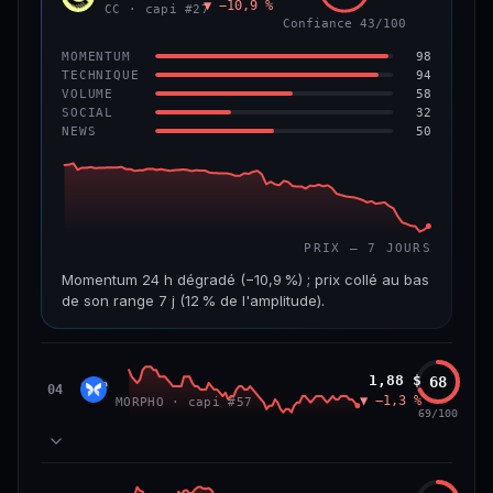
▼ −10,9 %
VAR. 7 J
VAR. 30 J
CC · capi #27
Confiance 43/100
−4,5 %
−8,8 %
98
MOMENTUM
VS ATH
RANG CAPI.
94
TECHNIQUE
−96,0 %
#97
58
VOLUME
32
SOCIAL
50
NEWS
67/100
CONFIANCE
PRIX — 7 JOURS
Momentum 24 h dégradé (−10,9 %) ; prix collé au bas
de son range 7 j (12 % de l'amplitude).
CAP. MARCHÉ
VOLUME 24 H
3,5 Md$
19,6 M$
Morpho
1,88 $
68
MORP
04
▼ −1,3 %
MORPHO · capi #57
VAR. 7 J
VAR. 30 J
69/100
−24,7 %
−28,7 %
VS ATH
RANG CAPI.
84
MOMENTUM