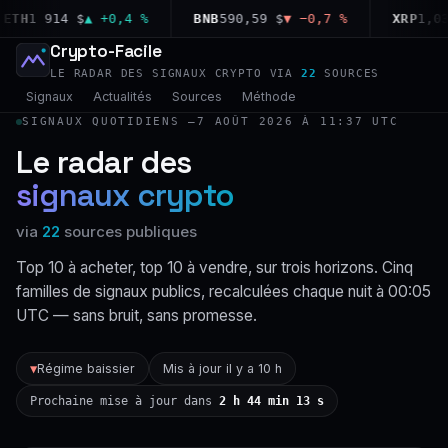
H
1 914 $
▲ +0,4 %
BNB
590,59 $
▼ −0,7 %
XRP
1,03 $
Crypto-Facile
LE RADAR DES SIGNAUX CRYPTO VIA
22
SOURCES
Signaux
Actualités
Sources
Méthode
SIGNAUX QUOTIDIENS —
7 AOÛT 2026 À 11:37 UTC
Le radar des
signaux crypto
via
22
sources publiques
Top 10 à acheter, top 10 à vendre, sur trois horizons. Cinq
familles de signaux publics, recalculées chaque nuit à 00:05
UTC — sans bruit, sans promesse.
Régime baissier
Mis à jour il y a 10 h
▼
Prochaine mise à jour dans
2 h 44 min 13 s