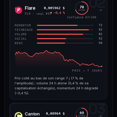
02
1,3 Md$
7,5 M$
70
Flare
0,005962 $
FLR
SCORE
▼ −0,4 %
VAR. 7 J
VAR. 30 J
FLR · capi #97
−4,8 %
+2,5 %
Confiance 67/100
72
MOMENTUM
VS ATH
RANG CAPI.
92
TECHNIQUE
−45,9 %
#56
82
VOLUME
52
SOCIAL
50
NEWS
65/100
CONFIANCE
PRIX — 7 JOURS
Prix collé au bas de son range 7 j (7 % de
l'amplitude) ; volume 24 h atone (0,4 % de sa
capitalisation échangés), momentum 24 h dégradé
(−0,4 %).
03
CAP. MARCHÉ
VOLUME 24 H
518 M$
1,8 M$
69
Canton
0,08964 $
CC
SCORE