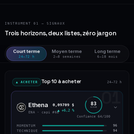
INSTRUMENT 01 — SIGNAUX
Trois horizons, deux listes, zéro jargon
Court terme
Moyen terme
Long terme
24–72 h
2–8 semaines
6–18 mois
Top 10 à acheter
▲ ACHETER
24–72 h
01
83
Ethena
0,09709 $
ENA
SCORE
▲ +6,2 %
ENA · capi #68
Confiance 64/100
96
MOMENTUM
94
TECHNIQUE