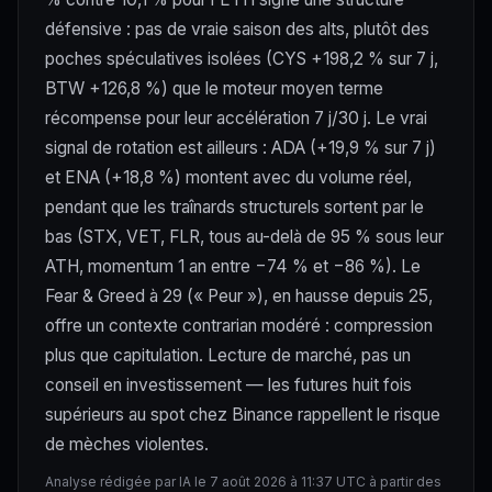
défensive : pas de vraie saison des alts, plutôt des
poches spéculatives isolées (CYS +198,2 % sur 7 j,
BTW +126,8 %) que le moteur moyen terme
récompense pour leur accélération 7 j/30 j. Le vrai
signal de rotation est ailleurs : ADA (+19,9 % sur 7 j)
et ENA (+18,8 %) montent avec du volume réel,
pendant que les traînards structurels sortent par le
bas (STX, VET, FLR, tous au-delà de 95 % sous leur
ATH, momentum 1 an entre −74 % et −86 %). Le
Fear & Greed à 29 (« Peur »), en hausse depuis 25,
offre un contexte contrarian modéré : compression
plus que capitulation. Lecture de marché, pas un
conseil en investissement — les futures huit fois
supérieurs au spot chez Binance rappellent le risque
de mèches violentes.
Analyse rédigée par IA le 7 août 2026 à 11:37 UTC à partir des