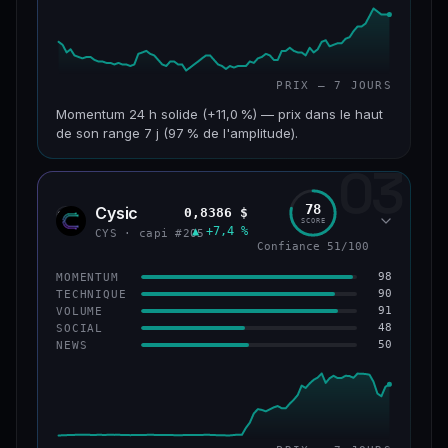
PRIX — 7 JOURS
Momentum 24 h solide (+11,0 %) — prix dans le haut
de son range 7 j (97 % de l'amplitude).
03
CAP. MARCHÉ
VOLUME 24 H
601 M$
47,5 M$
78
Cysic
0,8386 $
CYS
SCORE
▲ +7,4 %
VAR. 7 J
VAR. 30 J
CYS · capi #205
Confiance 51/100
+10,1 %
+2,1 %
98
MOMENTUM
VS ATH
RANG CAPI.
90
TECHNIQUE
−69,5 %
#90
91
VOLUME
48
SOCIAL
50
NEWS
61/100
CONFIANCE