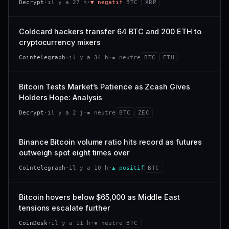
Decrypt
·
il y a 27 h
·
▼ négatif
BTC
XRP
−0,4 %
−2,9 %
CAP. MARCHÉ
VOLUME 24 H
318 M$
26,4 M$
VS ATH
RANG CAPI.
Coldcard hackers transfer 64 BTC and 200 ETH to
−94,7 %
#101
VAR. 7 J
VAR. 30 J
cryptocurrency mixers
−22,6 %
+53,4 %
66/100
CONFIANCE
Cointelegraph
·
il y a 34 h
·
▪ neutre
BTC
ETH
VS ATH
RANG CAPI.
−47,7 %
#120
Bitcoin Tests Market’s Patience as Zcash Gives
Holders Hope: Analysis
38/100
CONFIANCE
Decrypt
·
il y a 2 j
·
▪ neutre
BTC
ZEC
Binance Bitcoin volume ratio hits record as futures
outweigh spot eight times over
Cointelegraph
·
il y a 10 h
·
▲ positif
BTC
Bitcoin hovers below $65,000 as Middle East
tensions escalate further
CoinDesk
·
il y a 11 h
·
▪ neutre
BTC