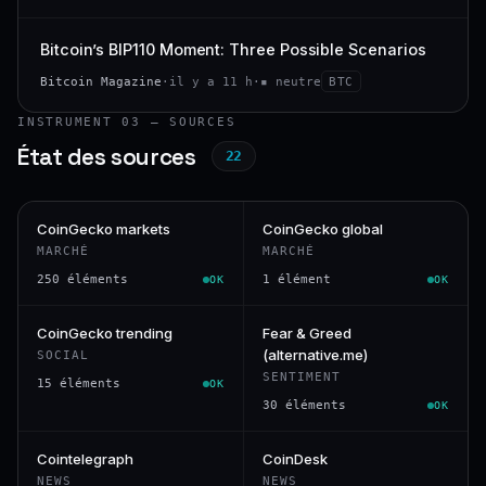
Bitcoin’s BIP110 Moment: Three Possible Scenarios
Bitcoin Magazine
·
il y a 11 h
·
▪ neutre
BTC
INSTRUMENT 03 — SOURCES
État des sources
22
CoinGecko markets
CoinGecko global
MARCHÉ
MARCHÉ
250 éléments
1 élément
OK
OK
CoinGecko trending
Fear & Greed
(alternative.me)
SOCIAL
SENTIMENT
15 éléments
OK
30 éléments
OK
Cointelegraph
CoinDesk
NEWS
NEWS