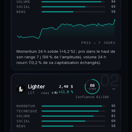
94
VOLUME
69
SOCIAL
50
NEWS
PRIX — 7 JOURS
Momentum 24 h solide (+6,2 %) ; prix dans le haut de
son range 7 j (99 % de l'amplitude), volume 24 h
nourri (13,2 % de sa capitalisation échangés).
02
CAP. MARCHÉ
VOLUME 24 H
955 M$
126 M$
80
Lighter
2,40 $
LIT
SCORE
▲ +11,0 %
VAR. 7 J
VAR. 30 J
LIT · capi #90
+18,8 %
+32,8 %
Confiance 61/100
95
MOMENTUM
VS ATH
RANG CAPI.
90
TECHNIQUE
−93,6 %
#68
82
VOLUME
69
SOCIAL
50
NEWS
64/100
CONFIANCE