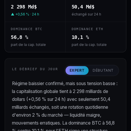
2 298 Md$
50,4 Md$
▲ +0,56 % · 24 h
échangé sur 24 h
DOMINANCE BTC
DOMINANCE ETH
56,8 %
10,1 %
part de la cap. totale
part de la cap. totale
LE DÉBRIEF DU JOUR
EXPERT
DÉBUTANT
Régime baissier confirmé, mais sous tension basse :
la capitalisation globale tient à 2 298 milliards de
dollars (+0,56 % sur 24 h) avec seulement 50,4
milliards échangés, soit une rotation quotidienne
d'environ 2 % du marché — liquidité maigre,
mouvements erratiques. La dominance BTC à 56,8
% contre 10,1 % pour l'ETH signe une structure