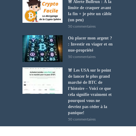
🚨 Alerte Bullrun : À la
limite de craquer avant
la fin + je pète un câble
(un peu)
50 commentaires
Où placer mon argent ?
: Investir en viager et en
nue-propriété
50 commentaires
🚨 Les USA sur le point
de lancer le plus grand
marché de BTC de
l’histoire – Voici ce que
cela signifie vraiment et
pourquoi vous ne
devriez pas céder à la
panique!
50 commentaires