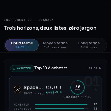
INSTRUMENT 01 — SIGNAUX
Trois horizons, deux listes, zéro jargon
Court terme
Moyen terme
Long terme
24–72 h
2–8 semaines
6–18 mois
Top 10 à acheter
▲ ACHETER
24–72 h
01
79
SpaceX (bStocks Tokenized Stock)
132,91 $
SPCX
SCORE
▲ +16,9 %
SPCXB · capi #220
Confiance 43/100
97
MOMENTUM
92
TECHNIQUE