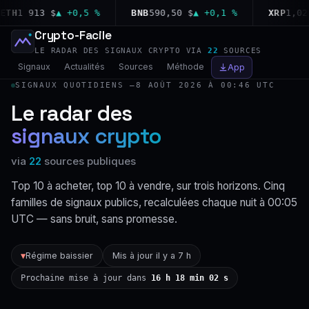
H
1 913 $
▲ +0,5 %
BNB
590,50 $
▲ +0,1 %
XRP
1,02 $
▼
Crypto-Facile
LE RADAR DES SIGNAUX CRYPTO VIA
22
SOURCES
Signaux
Actualités
Sources
Méthode
App
SIGNAUX QUOTIDIENS —
8 AOÛT 2026 À 00:46 UTC
Le radar des
signaux crypto
via
22
sources publiques
Top 10 à acheter, top 10 à vendre, sur trois horizons. Cinq
familles de signaux publics, recalculées chaque nuit à 00:05
UTC — sans bruit, sans promesse.
Régime baissier
Mis à jour il y a 7 h
▼
Prochaine mise à jour dans
16 h 18 min 02 s