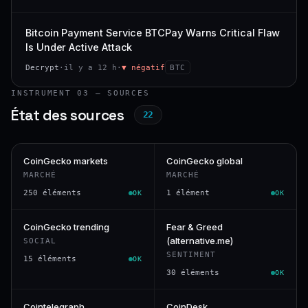
Bitcoin Payment Service BTCPay Warns Critical Flaw
Is Under Active Attack
Decrypt
·
il y a 12 h
·
▼ négatif
BTC
INSTRUMENT 03 — SOURCES
État des sources
22
CoinGecko markets
CoinGecko global
MARCHÉ
MARCHÉ
250 éléments
1 élément
OK
OK
CoinGecko trending
Fear & Greed
(alternative.me)
SOCIAL
SENTIMENT
15 éléments
OK
30 éléments
OK
Cointelegraph
CoinDesk