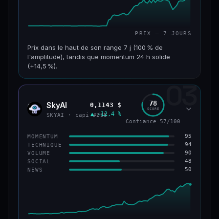
PRIX — 7 JOURS
Prix dans le haut de son range 7 j (100 % de
l'amplitude), tandis que momentum 24 h solide
(+14,5 %).
03
CAP. MARCHÉ
VOLUME 24 H
152 M$
34,0 M$
78
SkyAI
0,1143 $
SKYA
SCORE
▲ +12,4 %
VAR. 7 J
VAR. 30 J
SKYAI · capi #238
Confiance 57/100
+226,0 %
+211,4 %
95
MOMENTUM
VS ATH
RANG CAPI.
94
TECHNIQUE
−3,2 %
#193
90
VOLUME
48
SOCIAL
50
NEWS
50/100
CONFIANCE