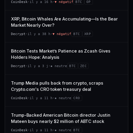
CoinDesk
·
il y a 16 h
·
▼ négatif
BTC
OP
−0,1 %
+0,1 %
CAP. MARCHÉ
VOLUME 24 H
VS ATH
RANG CAPI.
477 M$
1 464 $
XRP, Bitcoin Whales Are Accumulating—Is the Bear
−0,1 %
#29
Market Nearly Over?
VAR. 7 J
VAR. 30 J
65/100
CONFIANCE
Decrypt
·
il y a 38 h
·
▼ négatif
BTC
XRP
+0,6 %
−3,6 %
VS ATH
RANG CAPI.
Bitcoin Tests Market’s Patience as Zcash Gives
−94,7 %
#102
Holders Hope: Analysis
66/100
CONFIANCE
Decrypt
·
il y a 3 j
·
▪ neutre
BTC
ZEC
Trump Media pulls back from crypto, scraps
Crypto.com's CRO token treasury deal
CoinDesk
·
il y a 11 h
·
▪ neutre
CRO
Trump-Backed American Bitcoin director Justin
Mateen buys nearly $2 million of ABTC stock
CoinDesk
·
il y a 11 h
·
▪ neutre
BTC