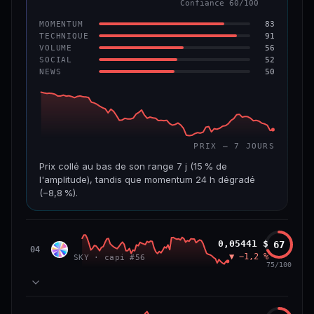
Confiance 60/100
−6,2 %
−22,2 %
83
MOMENTUM
VS ATH
RANG CAPI.
91
TECHNIQUE
−96,6 %
#143
56
VOLUME
52
SOCIAL
50
NEWS
69/100
CONFIANCE
PRIX — 7 JOURS
Prix collé au bas de son range 7 j (15 % de
l'amplitude), tandis que momentum 24 h dégradé
(−8,8 %).
CAP. MARCHÉ
VOLUME 24 H
508 M$
8,7 M$
Sky
0,05441 $
67
SKY
04
▼ −1,2 %
SKY · capi #56
VAR. 7 J
VAR. 30 J
75/100
−19,4 %
−28,6 %
VS ATH
RANG CAPI.
78
MOMENTUM