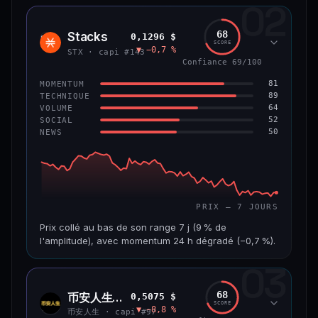
02
CAP. MARCHÉ
VOLUME 24 H
1,2 Md$
10,7 M$
68
Stacks
0,1296 $
STX
SCORE
▼ −0,7 %
VAR. 7 J
VAR. 30 J
STX · capi #143
−8,0 %
−9,9 %
Confiance 69/100
81
MOMENTUM
VS ATH
RANG CAPI.
89
TECHNIQUE
−55,9 %
#58
64
VOLUME
52
SOCIAL
50
NEWS
66/100
CONFIANCE
PRIX — 7 JOURS
Prix collé au bas de son range 7 j (9 % de
l'amplitude), avec momentum 24 h dégradé (−0,7 %).
03
CAP. MARCHÉ
VOLUME 24 H
241 M$
4,5 M$
68
币安人生 (BinanceLife)
0,5075 $
币安
SCORE
▼ −8,8 %
人生
VAR. 7 J
VAR. 30 J
币安人生 · capi #97