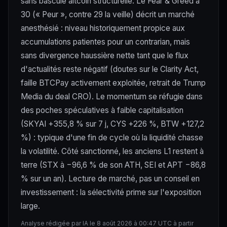
sans bascule altcoin structurelle. Le Fear & Greed à
30 (« Peur », contre 29 la veille) décrit un marché
anesthésié : niveau historiquement propice aux
accumulations patientes pour un contrarian, mais
sans divergence haussière nette tant que le flux
d'actualités reste négatif (doutes sur le Clarity Act,
faille BTCPay activement exploitée, retrait de Trump
Media du deal CRO). Le momentum se réfugie dans
des poches spéculatives à faible capitalisation
(SKYAI +355,8 % sur 7 j, CYS +226 %, BTW +127,2
%) : typique d'une fin de cycle où la liquidité chasse
la volatilité. Côté sanctionné, les anciens L1 restent à
terre (STX à −96,6 % de son ATH, SEI et APT −86,8
% sur un an). Lecture de marché, pas un conseil en
investissement : la sélectivité prime sur l'exposition
large.
Analyse rédigée par IA le 8 août 2026 à 00:47 UTC à partir