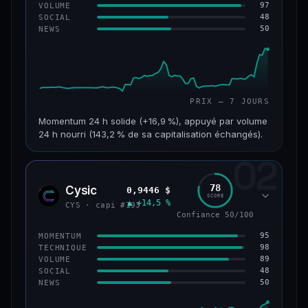
97
VOLUME
48
SOCIAL
50
NEWS
PRIX — 7 JOURS
Momentum 24 h solide (+16,9 %), appuyé par volume
24 h nourri (143,2 % de sa capitalisation échangés).
02
CAP. MARCHÉ
VOLUME 24 H
125 M$
179 M$
78
Cysic
0,9446 $
CYS
SCORE
▲ +14,5 %
VAR. 7 J
VAR. 30 J
CYS · capi #193
+24,2 %
−10,2 %
Confiance 50/100
95
MOMENTUM
VS ATH
RANG CAPI.
98
TECHNIQUE
−42,1 %
#220
89
VOLUME
48
SOCIAL
50
NEWS
43/100
CONFIANCE