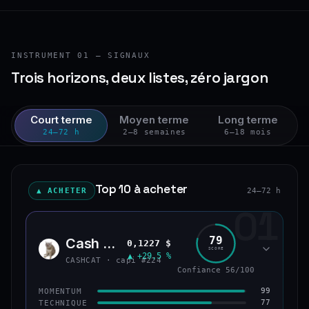
INSTRUMENT 01 — SIGNAUX
Trois horizons, deux listes, zéro jargon
Court terme
Moyen terme
Long terme
24–72 h
2–8 semaines
6–18 mois
Top 10 à acheter
▲ ACHETER
24–72 h
01
79
Cash Cat
0,1227 $
CASH
SCORE
▲ +29,5 %
CASHCAT · capi #224
Confiance 56/100
99
MOMENTUM
77
TECHNIQUE