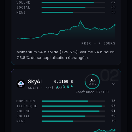
82
VOLUME
69
SOCIAL
50
NEWS
PRIX — 7 JOURS
Momentum 24 h solide (+29,5 %), volume 24 h nourri
(13,8 % de sa capitalisation échangés).
02
CAP. MARCHÉ
VOLUME 24 H
121 M$
16,7 M$
76
SkyAI
0,1168 $
SKYA
SCORE
▲ +3,6 %
VAR. 7 J
VAR. 30 J
SKYAI · capi #235
+213,9 %
+10,2 %
Confiance 67/100
73
MOMENTUM
VS ATH
RANG CAPI.
95
TECHNIQUE
−46,4 %
#224
91
VOLUME
69
SOCIAL
50
NEWS
56/100
CONFIANCE