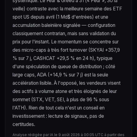
systémique. Le Fear & Greed à 31 (« Peur », 30 la
veille) contraste avec la meilleure semaine des ETF
spot US depuis avril (1 Md$ d'entrées) et une
accumulation baleinière signalée — configuration
classiquement contrarian, mais sans validation du
prix pour l'instant. Le momentum se concentre sur
des micro-caps à très fort turnover (SKYAI +357,9
% sur 7 j, CASHCAT +29,5 % en 24 h), typique
d'une spéculation de queue de distribution ; côté
large caps, ADA (+14,9 % sur 7 j) est la seule
accélération lisible. À l'opposé, les vendeurs visent
des actifs à volume atone et très éloignés de leur
sommet (STX, VET, SEI, à plus de 96 % sous
l'ATH). Rien de tout cela n'est un conseil en
investissement : lecture de signaux, pas de
certitudes.
Analyse rédigée par IA le 9 août 2026 à 00:05 UTC à partir des