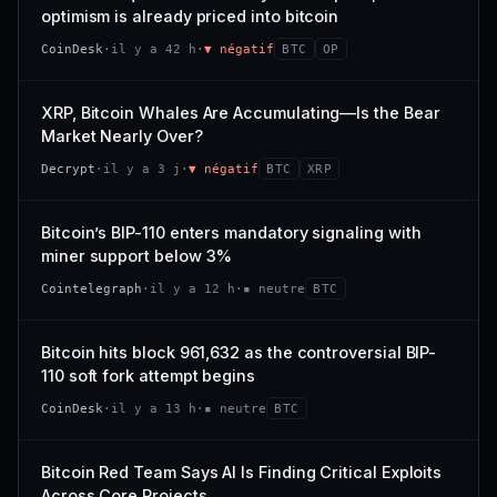
VAR. 7 J
VAR. 30 J
optimism is already priced into bitcoin
momentum 24 h dégradé (+0,0 %), volume 24 h atone
54/100
CONFIANCE
−0,1 %
+0,1 %
(0,9 % de sa capitalisation échangés).
CoinDesk
·
il y a 42 h
·
▼ négatif
BTC
OP
VS ATH
RANG CAPI.
CAP. MARCHÉ
VOLUME 24 H
−0,1 %
#30
538 M$
4,7 M$
XRP, Bitcoin Whales Are Accumulating—Is the Bear
Market Nearly Over?
65/100
CONFIANCE
VAR. 7 J
VAR. 30 J
Decrypt
·
il y a 3 j
·
▼ négatif
BTC
XRP
−2,9 %
−1,9 %
VS ATH
RANG CAPI.
Bitcoin’s BIP-110 enters mandatory signaling with
−50,0 %
#93
miner support below 3%
71/100
CONFIANCE
Cointelegraph
·
il y a 12 h
·
▪ neutre
BTC
Bitcoin hits block 961,632 as the controversial BIP-
110 soft fork attempt begins
CoinDesk
·
il y a 13 h
·
▪ neutre
BTC
Bitcoin Red Team Says AI Is Finding Critical Exploits
Across Core Projects