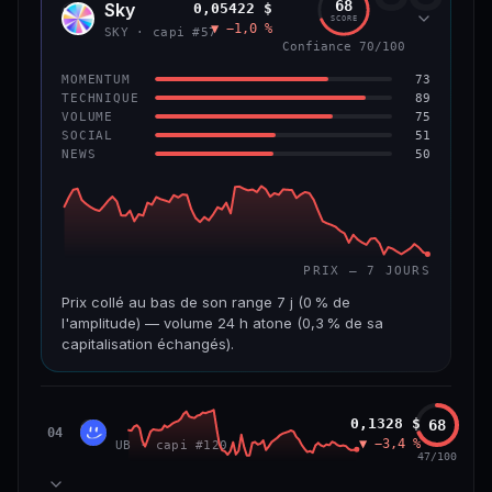
68
Sky
0,05422 $
SKY
SCORE
▼ −1,0 %
VAR. 7 J
VAR. 30 J
SKY · capi #57
Confiance 70/100
0,0 %
−3,2 %
73
MOMENTUM
VS ATH
RANG CAPI.
89
TECHNIQUE
−5,6 %
#9
75
VOLUME
51
SOCIAL
50
NEWS
66/100
CONFIANCE
PRIX — 7 JOURS
Prix collé au bas de son range 7 j (0 % de
l'amplitude) — volume 24 h atone (0,3 % de sa
capitalisation échangés).
CAP. MARCHÉ
VOLUME 24 H
1,3 Md$
3,9 M$
Unibase
0,1328 $
68
UB
04
▼ −3,4 %
UB · capi #120
VAR. 7 J
VAR. 30 J
47/100
−3,2 %
−3,5 %