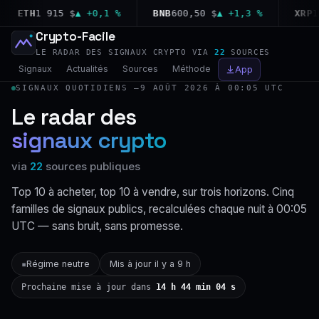
ETH
1 915 $
▲ +0,1 %
BNB
600,50 $
▲ +1,3 %
XRP
1,04
Crypto-Facile
LE RADAR DES SIGNAUX CRYPTO VIA
22
SOURCES
Signaux
Actualités
Sources
Méthode
App
SIGNAUX QUOTIDIENS —
9 AOÛT 2026 À 00:05 UTC
Le radar des
signaux crypto
via
22
sources publiques
Top 10 à acheter, top 10 à vendre, sur trois horizons. Cinq
familles de signaux publics, recalculées chaque nuit à 00:05
UTC — sans bruit, sans promesse.
Régime neutre
Mis à jour il y a 9 h
▪
Prochaine mise à jour dans
14 h 44 min 03 s