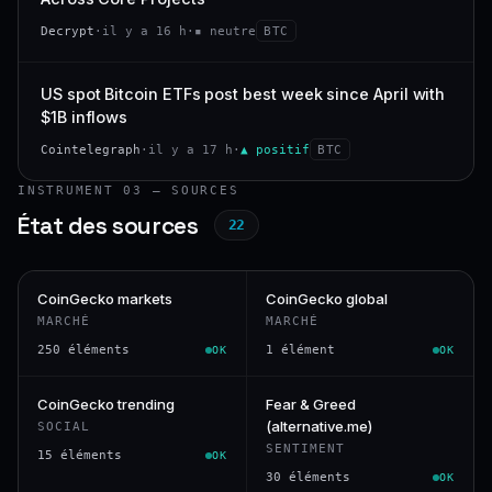
Decrypt
·
il y a 16 h
·
▪ neutre
BTC
US spot Bitcoin ETFs post best week since April with
$1B inflows
Cointelegraph
·
il y a 17 h
·
▲ positif
BTC
INSTRUMENT 03 — SOURCES
État des sources
22
CoinGecko markets
CoinGecko global
MARCHÉ
MARCHÉ
250 éléments
1 élément
OK
OK
CoinGecko trending
Fear & Greed
(alternative.me)
SOCIAL
SENTIMENT
15 éléments
OK
30 éléments
OK