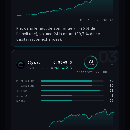
PRIX — 7 JOURS
Prix dans le haut de son range 7 j (95 % de
l'amplitude), volume 24 h nourri (39,7 % de sa
capitalisation échangés).
03
CAP. MARCHÉ
VOLUME 24 H
117 M$
46,3 M$
73
Cysic
0,9649 $
CYS
SCORE
▲ +1,5 %
VAR. 7 J
VAR. 30 J
CYS · capi #191
Confiance 56/100
+357,9 %
+203,1 %
82
MOMENTUM
VS ATH
RANG CAPI.
82
TECHNIQUE
−86,3 %
#235
95
VOLUME
49
SOCIAL
50
NEWS
67/100
CONFIANCE