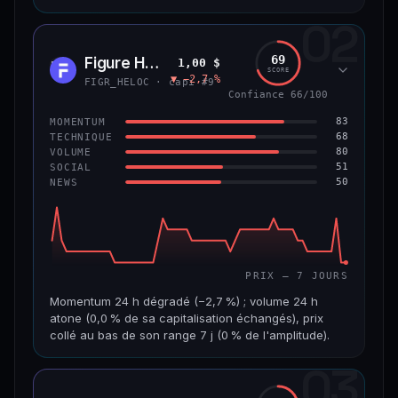
02
CAP. MARCHÉ
VOLUME 24 H
8,9 Md$
484 355 $
69
Figure Heloc
1,00 $
FIGR
SCORE
▼ −2,7 %
VAR. 7 J
VAR. 30 J
FIGR_HELOC · capi #9
−0,6 %
+2,0 %
Confiance 66/100
83
MOMENTUM
VS ATH
RANG CAPI.
68
TECHNIQUE
−8,5 %
#14
80
VOLUME
51
SOCIAL
50
NEWS
69/100
CONFIANCE
PRIX — 7 JOURS
Momentum 24 h dégradé (−2,7 %) ; volume 24 h
atone (0,0 % de sa capitalisation échangés), prix
collé au bas de son range 7 j (0 % de l'amplitude).
03
CAP. MARCHÉ
VOLUME 24 H
21,1 Md$
3,8 M$